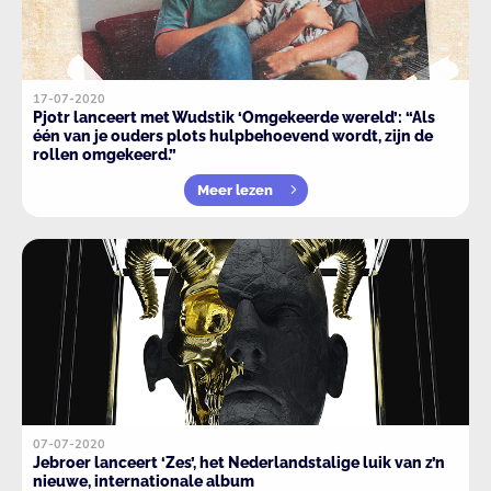
17-07-2020
Pjotr lanceert met Wudstik ‘Omgekeerde wereld’: “Als
één van je ouders plots hulpbehoevend wordt, zijn de
rollen omgekeerd.”
Meer lezen
07-07-2020
Jebroer lanceert ‘Zes’, het Nederlandstalige luik van z’n
nieuwe, internationale album