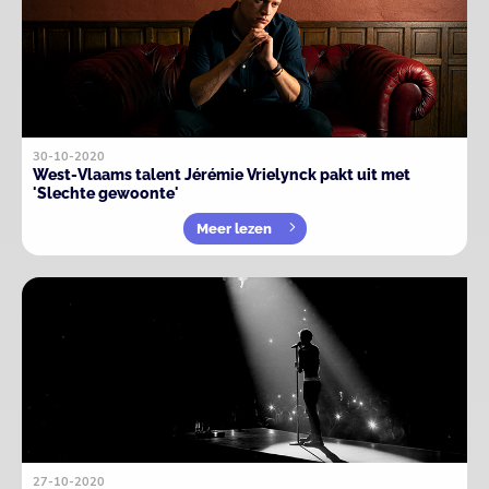
30-10-2020
West-Vlaams talent Jérémie Vrielynck pakt uit met
'Slechte gewoonte'
Meer lezen
27-10-2020