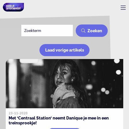
Zoeken
Laad vorige artikels
23-11-2020
Met ‘Centraal Station’ neemt Danique je mee in een
treinsprookje!