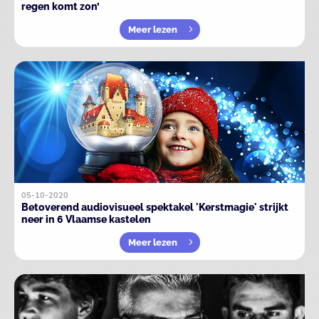
regen komt zon’
Meer lezen
05-10-2020
Betoverend audiovisueel spektakel 'Kerstmagie' strijkt
neer in 6 Vlaamse kastelen
Meer lezen