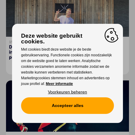
Deze website gebruikt
cookies.
15-06-2020
De Hasseltse dj en producer Kenn Colt speelde aan de
Met cookies biedt deze website je de beste
ingang van een gesloten Club Versuz: “Zonder
gebruikservaring. Functionele cookies zijn noodzakelijk
publiek...een vreemde ervaring.”
om de website goed te laten werken. Analytische
cookies verzamelen anonieme informatie zodat we de
Meer lezen
website kunnen verbeteren met statistieken.
Marketingcookies stemmen inhoud en advertenties op
jouw profiel af.
Meer informatie
Voorkeuren beheren
Accepteer alles