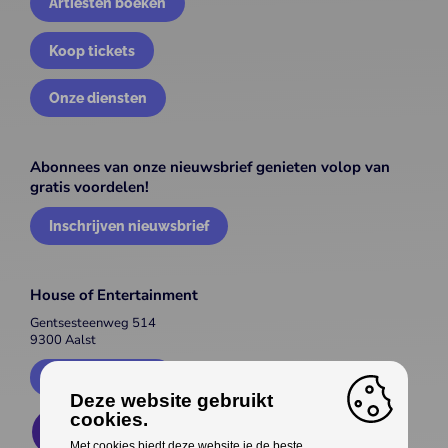
Artiesten boeken
Koop tickets
Onze diensten
Abonnees van onze nieuwsbrief genieten volop van
gratis voordelen!
Inschrijven nieuwsbrief
House of Entertainment
Gentsesteenweg 514
9300 Aalst
Contacteer ons
Deze website gebruikt
cookies.
Met cookies biedt deze website je de beste