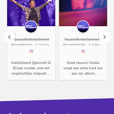
houseofentertainment
houseofentertainment
@houseofentertainment
11 hours ago
@houseofentertainment
2 days ago
Gefeliciteerd @jansmit 🥳
Goed nieuws! Snelle
30 jaar muziek, wat een
voegt een extra track toe
ongelooflijke mijlpaal! Al
aan zijn album
meer dan 15 jaar mogen
Binnenspiegel 🎶 'Plaats
wij deze kanjer
Delict' is vanaf nu overal
ondersteunen bij zijn
te beluisteren 🤩 #snelle
activiteiten in Vlaanderen.
#newmusic #plaatsdelict
We kijken uit naar nog
veel mooie momenten
samen. Dit weekend viert