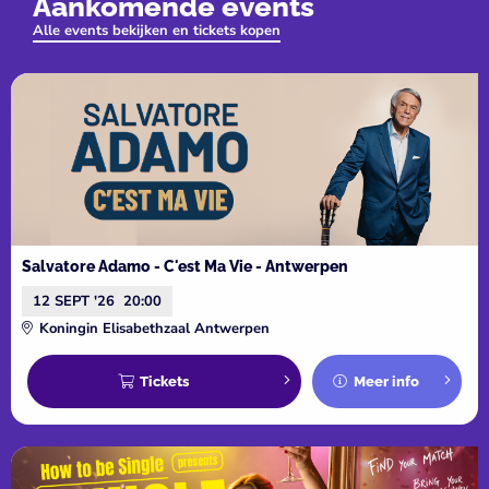
Aankomende events
Jan zijn 30-jarig jubileum
Alle events bekijken en tickets kopen
in Volendam en dit najaar
vieren we d...
Salvatore Adamo - C'est Ma Vie - Antwerpen
12 SEPT '26
20:00
Koningin Elisabethzaal Antwerpen
Tickets
Meer info