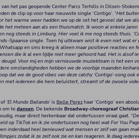
e van het pas geopende Center Parcs Terhills in Dilsen-Stoke
den de clip op voor haar nieuwste single ‘
Contigo
’. “
Het buite
or het warme weer hadden we op de set het gevoel dat we all
lde het meteen aan als een thuismatch. Ik woon al enkele jare
en nog steeds in Limburg. Hier voel ik me nog steeds thuis. ‘Co
nds-Spaanse single. Toen hij uitkwam wist ik even niet wat er
 Whatsapp en sms kreeg ik alleen maar positieve reacties en fel
en die ik al een tijdje niet meer gehoord had. Het is alsof ie
 deugd. Voor mij en mijn vernieuwde muziekteam is het een vo
zondere omstandigheden hebben we de voorbije maanden keihar
oop dat we de good vibes van deze catchy ‘Contigo’-song ook e
n met iedereen die hem beluistert, streamt of de zwoele videoc
’ of
‘El Mundo Bailando’
is
Belle Perez
haar ‘
Contigo
’ een abso
in om te
dansen
. De bekende
Broadway-choreograaf
Christia
voudig, maar direct herkenbaar dat ondertussen viraal gaat. “
De
ld op TikTok en ik zie ondertussen nog heel wat For You Pag
k ben inderdaad heel benieuwd wat mensen er zelf van gaan ma
 filmpjes zodat ik ze zelf ook zie en kan reageren. Ik daag ieder