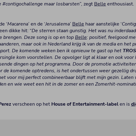
ie #contigochallenge maar losbarsten
”, zegt
Belle
enthousiast.
de ‘
Macarena
’ en de ‘
Jerusalema
’
Belle
haar aanstelijke ‘
Conti
en dikke hit: “
De sterren staan gunstig. Het was nu inderda
e brengen. Deze song is op en top
Belle
: positief, feelgood m
aanderen, maar ook in Nederland krijg ik van de media en het p
upport. De komende weken ben ik opnieuw te gast op het
TROS 
single kom voorstellen. De opvolger ligt al klaar en ook voor 
sende dingen op het programma. Door de promotie activiteite
r de komende optredens, is het ondertussen weer gezellig dru
et voor mij perfect combineerbaar blijft met mijn gezin. Laten
den en wie weet een hit in de zomer en een Zomerhit-nominatie
 Perez
verscheen op het
House of Entertainment-label
en is
di