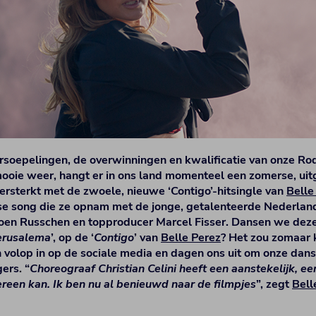
rsoepelingen, de overwinningen en kwalificatie van onze Rod
ooie weer, hangt er in ons land momenteel een zomerse, uitg
ersterkt met de zwoele, nieuwe ‘Contigo’-hitsingle van
Belle
 song die ze opnam met de jonge, getalenteerde Nederlan
roen Russchen en topproducer Marcel Fisser. Dansen we dez
erusalema
’, op de ‘
Contigo
’ van
Belle Perez
? Het zou zomaar
 volop in op de sociale media en dagen ons uit om onze dan
ers. “
Choreograaf Christian Celini heeft een aanstekelijk, e
reen kan. Ik ben nu al benieuwd naar de filmpjes
”, zegt
Bell