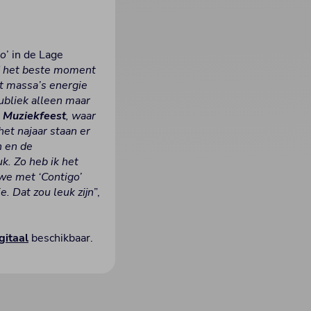
go
’ in de Lage
ad het beste moment
et massa’s energie
ubliek alleen maar
Muziekfeest
, waar
het najaar staan er
n en de
k. Zo heb ik het
 we met ‘Contigo’
. Dat zou leuk zijn
”,
gitaal
beschikbaar.