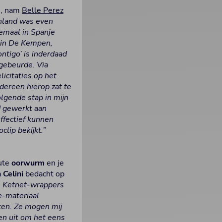
m, nam
Belle Perez
nland was even
emaal in Spanje
n in De Kempen,
ntigo’ is inderdaad
 gebeurde. Via
icitaties op het
dereen hierop zat te
lgende stap in mijn
d gewerkt aan
ffectief kunnen
lip bekijkt.”
lute
oorwurm
en je
n Celini
bedacht op
 Ketnet-wrappers
e-materiaal
ken. Ze mogen mij
een uit om het eens