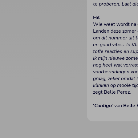
te proberen. Laat d
Hit
Wie weet wordt na 
Landen deze zomer e
om dit nummer uit t
en good vibes. In Vl
toffe reacties en s
ik mijn nieuwe zomer
nog heel wat verras
voorbereidingen voo
graag, zeker omdat h
klinken op mooie tij
zegt
Belle Perez
.
‘
Contigo
’ van
Belle