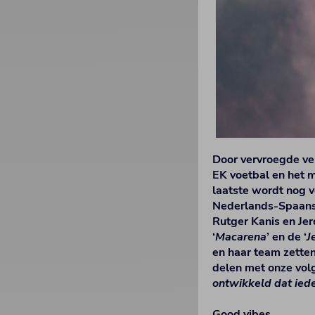
Door vervroegde ve
EK voetbal en het m
laatste wordt nog v
Nederlands-Spaanse
Rutger Kanis en Je
‘
Macarena
’ en de ‘
J
en haar team zetten
delen met onze volg
ontwikkeld dat iede
Good vibes