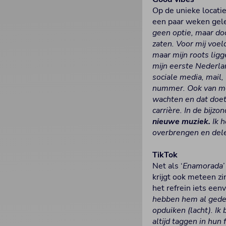
Op de unieke locati
een paar weken gele
geen optie, maar do
zaten. Voor mij voe
maar mijn roots ligg
mijn eerste Nederla
sociale media, mail,
nummer. Ook van mens
wachten en dat doet
carrière. In de bij
nieuwe muziek.
Ik h
overbrengen en dele
TikTok
Net als ‘
Enamorada
krijgt ook meteen z
het refrein iets een
hebben hem al gedee
opduiken (lacht). I
altijd taggen in hun