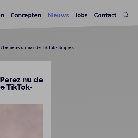
en
Concepten
Nieuws
Jobs
Contact
 al benieuwd naar de TikTok-filmpjes”
 Perez nu de
e TikTok-