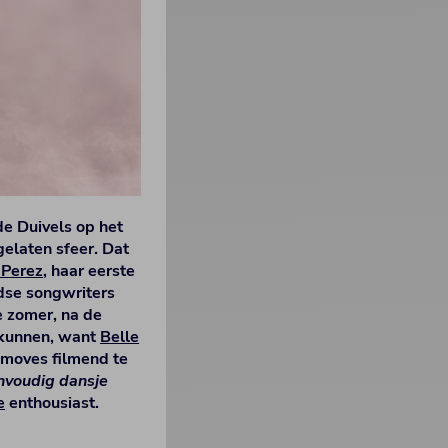
e Duivels op het
elaten sfeer. Dat
 Perez
, haar eerste
dse songwriters
e zomer, na de
 kunnen, want
Belle
smoves filmend te
envoudig dansje
e
enthousiast.