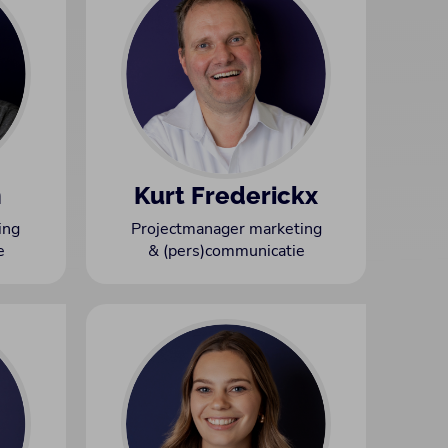
n
Kurt Frederickx
ing
Projectmanager marketing
e
& (pers)communicatie