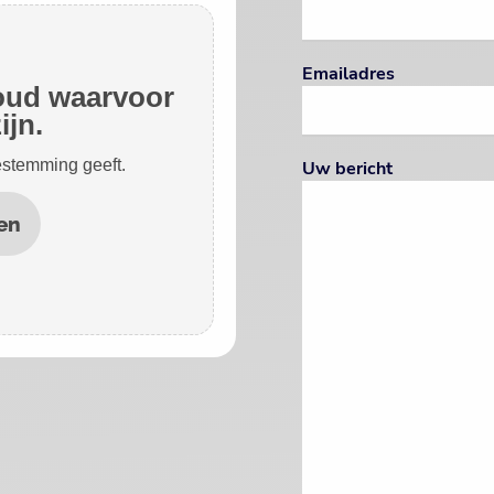
Emailadres
houd waarvoor
ijn.
oestemming geeft.
Uw bericht
en