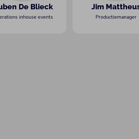
uben De Blieck
Jim Mattheu
erations inhouse events
Productiemanager