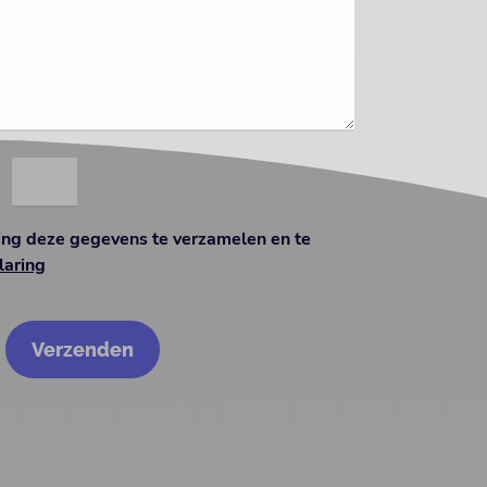
d
ing deze gegevens te verzamelen en te
laring