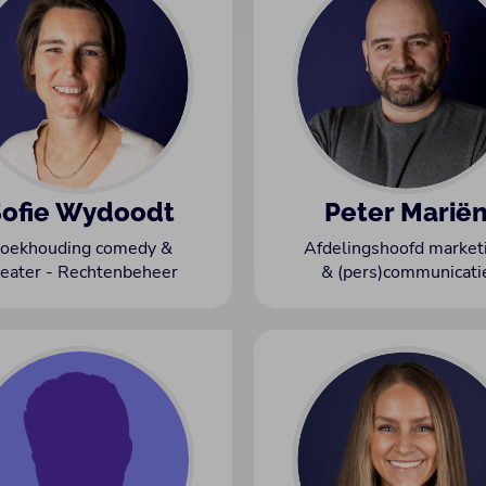
Sofie Wydoodt
Peter Marië
oekhouding comedy &
Afdelingshoofd market
heater - Rechtenbeheer
& (pers)communicati