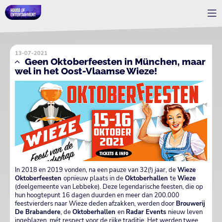
13-07-2021
Geen Oktoberfeesten in München, maar
wel in het Oost-Vlaamse Wieze!
In 2018 en 2019 vonden, na een pauze van 32(!) jaar, de
Wieze
Oktoberfeesten
opnieuw plaats in de
Oktoberhallen
te
Wieze
(deelgemeente van Lebbeke). Deze legendarische feesten, die op
hun hoogtepunt 16 dagen duurden en meer dan 200.000
feestvierders naar Wieze deden afzakken, werden door
Brouwerij
De Brabandere
, de
Oktoberhallen
en
Radar Events
nieuw leven
ingeblazen, mét respect voor de rijke traditie. Het werden twee