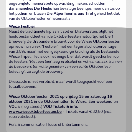
ongetwijfeld memorabele opwachting maken, schudden
dansmariekes
Die Heidis
hun bevallige beentjes meer dan los op
het podium en blazen
Die Alpenhoorns a
us
Tirol
geheid het dak
van de Oktoberhallen er helemaal af!
Wieze Festbier
Naast de traditionele kip aan ’t spit en Bratwursten, blijft hét
hoofdbestanddeel van de Oktoberfeesten natuurlijk het bier!
Brouwerij De Brabandere brouwt voor de Wieze Oktoberfeesten
opnieuw hun uniek “Festbier” met een lager alcoholpercentage
van 3,5%, maar met een gelijkaardige kruiding als de bestaande
Wieze Tripel. Het is ook het enige bier dat wordt geschonken op
de feesten.
“Met een bier laag in alcohol en vol van smaak, kunnen
de bezoekers ten volle genieten van een echte Oktoberfest-
beleving”
, zo zegt de brouwerij.
Dresscode is niet verplicht, maar wordt toegejuicht voor een
totaalbelevenis!
Wieze Oktoberfeesten 2021
op
vrijdag 15 en zaterdag 16
oktober 2021
in de
Oktoberhallen te Wieze. E
én weekend
en
VOL
is
(nog steeds)
VOL
!
Tickets & info:
www.wiezeoktoberfeesten.be
-
Tickets vanaf € 32,50 (incl.
reservatiekost).
Pers & communicatie: House of Entertainment.