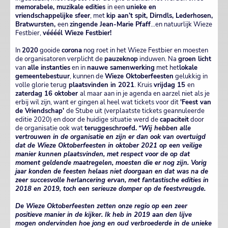
memorabele, muzikale edities
in een
unieke en
vriendschappelijke sfeer
, met
kip aan’t spit, Dirndls, Lederhosen,
Bratwursten,
een
zingende Jean-Marie Pfaff
…en natuurlijk Wieze
Festbier,
véééél Wieze Festbier!
In
2020
gooide
corona
nog roet in het Wieze Festbier en moesten
de organisatoren verplicht de
pauzeknop
induwen. Na
groen licht
van
alle instanties
en in
nauwe
samenwerking
met het
lokale
gemeentebestuur
, kunnen de
Wieze Oktoberfeesten
gelukkig in
volle glorie terug
plaatsvinden
in 2021
. Kruis
vrijdag 15
en
zaterdag 16 oktober
al maar aan in je agenda en aarzel niet als je
erbij wil zijn, want er gingen al heel wat tickets voor dit
'Feest van
de Vriendschap'
de Stube uit (verplaatste tickets geannuleerde
editie 2020) en door de huidige situatie werd de
capaciteit
door
de organisatie ook wat
teruggeschroefd.
“Wij hebben alle
vertrouwen in de organisatie en zijn er dan ook van overtuigd
dat de Wieze Oktoberfeesten in oktober 2021 op een veilige
manier kunnen plaatsvinden, met respect voor de op dat
moment geldende maatregelen, moesten die er nog zijn. Vorig
jaar konden de feesten helaas niet doorgaan en dat was na de
zeer succesvolle herlancering ervan, met fantastische edities in
2018 en 2019, toch een serieuze domper op de feestvreugde.
De Wieze Oktoberfeesten zetten onze regio op een zeer
positieve manier in de kijker. Ik heb in 2019 aan den lijve
mogen ondervinden hoe jong en oud verbroederde in de unieke