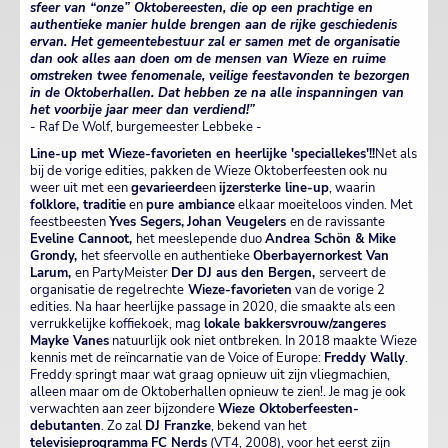
sfeer van “onze” Oktobereesten, die op een prachtige en
authentieke manier hulde brengen aan de rijke geschiedenis
ervan. Het gemeentebestuur zal er samen met de organisatie
dan ook alles aan doen om de mensen van Wieze en ruime
omstreken twee fenomenale, veilige feestavonden te bezorgen
in de Oktoberhallen. Dat hebben ze na alle inspanningen van
het voorbije jaar meer dan verdiend!”
- Raf De Wolf, burgemeester Lebbeke -
Line-up met Wieze-favorieten en heerlijke 'speciallekes'!!
Net als
bij de vorige edities, pakken de Wieze Oktoberfeesten ook nu
weer uit met een
gevarieerde
en
ijzersterke line-up
, waarin
folklore, traditie
en
pure ambiance
elkaar moeiteloos vinden. Met
feestbeesten
Yves Segers,
Johan Veugelers
en de ravissante
Eveline Cannoot,
het meeslepende duo
Andrea Schön & Mike
Grondy,
het sfeervolle en authentieke
Oberbayernorkest Van
Larum,
en PartyMeister
Der DJ aus den Bergen,
serveert de
organisatie de regelrechte
Wieze-favorieten
van de vorige 2
edities. Na haar heerlijke passage in 2020, die smaakte als een
verrukkelijke koffiekoek, mag
lokale bakkersvrouw/zangeres
Mayke Vanes
natuurlijk ook niet ontbreken. In 2018 maakte Wieze
kennis met de reïncarnatie van de Voice of Europe:
Freddy Wally
.
Freddy springt maar wat graag opnieuw uit zijn vliegmachien,
alleen maar om de Oktoberhallen opnieuw te zien!. Je mag je ook
verwachten aan zeer bijzondere
Wieze Oktoberfeesten-
debutanten
. Zo zal
DJ Franzke
, bekend van het
televisieprogramma
FC Nerds
(VT4, 2008), voor het eerst zijn