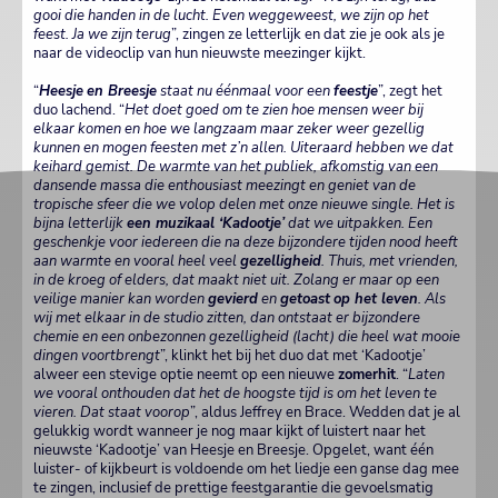
gooi die handen in de lucht. Even weggeweest, we zijn op het
feest. Ja we zijn terug
”, zingen ze letterlijk en dat zie je ook als je
naar de videoclip van hun nieuwste meezinger kijkt.
“
Heesje
en Breesje
staat nu éénmaal voor een
feestje
”, zegt het
duo lachend. “
Het doet goed om te zien hoe mensen weer bij
elkaar komen en hoe we langzaam maar zeker weer gezellig
kunnen en mogen feesten met z’n allen. Uiteraard hebben we dat
keihard gemist. De warmte van het publiek, afkomstig van een
dansende massa die enthousiast meezingt en geniet van de
tropische sfeer die we volop delen met onze nieuwe single. Het is
bijna letterlijk
een muzikaal ‘Kadootje’
dat we uitpakken. Een
geschenkje voor iedereen die na deze bijzondere tijden nood heeft
aan warmte en vooral heel veel
gezelligheid
. Thuis, met vrienden,
in de kroeg of elders, dat maakt niet uit. Zolang er maar op een
veilige manier kan worden
gevierd
en
getoast
op het leven
. Als
wij met elkaar in de studio zitten, dan ontstaat er bijzondere
chemie en een onbezonnen gezelligheid (lacht) die heel wat mooie
dingen voortbrengt
”, klinkt het bij het duo dat met ‘Kadootje’
alweer een stevige optie neemt op een nieuwe
zomerhit
. “
Laten
we vooral onthouden dat het de hoogste tijd is om het leven te
vieren. Dat staat voorop
”, aldus Jeffrey en Brace. Wedden dat je al
gelukkig wordt wanneer je nog maar kijkt of luistert naar het
nieuwste ‘Kadootje’ van Heesje en Breesje. Opgelet, want één
luister- of kijkbeurt is voldoende om het liedje een ganse dag mee
te zingen, inclusief de prettige feestgarantie die gevoelsmatig