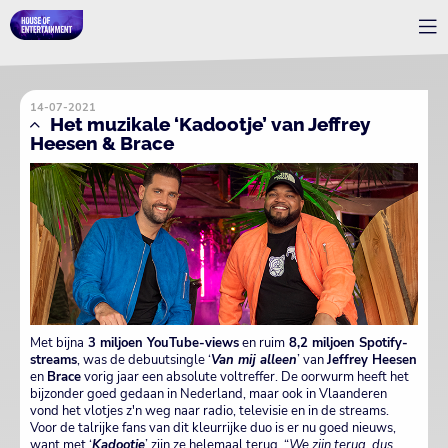
14-07-2021
Het muzikale ‘Kadootje’ van Jeffrey
Heesen & Brace
Met bijna
3 miljoen YouTube-views
en ruim
8,2 miljoen Spotify-
streams
, was de debuutsingle ‘
Van mij alleen
’ van
Jeffrey Heesen
en
Brace
vorig jaar een absolute voltreffer. De oorwurm heeft het
bijzonder goed gedaan in Nederland, maar ook in Vlaanderen
vond het vlotjes z'n weg naar radio, televisie en in de streams.
Voor de talrijke fans van dit kleurrijke duo is er nu goed nieuws,
want met ‘
Kadootje
’ zijn ze helemaal terug. “
We zijn terug, dus