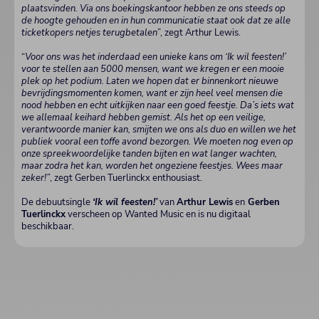
plaatsvinden. Via ons boekingskantoor hebben ze ons steeds op
de hoogte gehouden en in hun communicatie staat ook dat ze alle
ticketkopers netjes terugbetalen
”, zegt Arthur Lewis.
“
Voor ons was het inderdaad een unieke kans om ‘Ik wil feesten!’
voor te stellen aan 5000 mensen, want we kregen er een mooie
plek op het podium. Laten we hopen dat er binnenkort nieuwe
bevrijdingsmomenten komen, want er zijn heel veel mensen die
nood hebben en echt uitkijken naar een goed feestje. Da’s iets wat
we allemaal keihard hebben gemist. Als het op een veilige,
verantwoorde manier kan, smijten we ons als duo en willen we het
publiek vooral een toffe avond bezorgen. We moeten nog even op
onze spreekwoordelijke tanden bijten en wat langer wachten,
maar zodra het kan, worden het ongeziene feestjes. Wees maar
zeker!”
, zegt Gerben Tuerlinckx enthousiast.
De debuutsingle
‘Ik wil feesten!’
van
Arthur Lewis
en
Gerben
Tuerlinckx
verscheen op Wanted Music en is nu digitaal
beschikbaar.