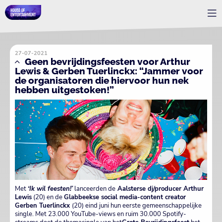
27-07-2021
Geen bevrijdingsfeesten voor Arthur
Lewis & Gerben Tuerlinckx: “Jammer voor
de organisatoren die hiervoor hun nek
hebben uitgestoken!”
Met
‘Ik wil feesten!’
lanceerden de
Aalsterse dj/producer Arthur
Lewis
(20) en de
Glabbeekse social media-content creator
Gerben Tuerlinckx
(20) eind juni hun eerste gemeenschappelijke
single. Met 23.000 YouTube-views en ruim 30.000 Spotify-