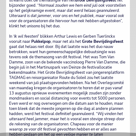
streams doet de themasingle van het
Grote Bevrijdingsfeest
het
bijzonder goed. “
Normaal zouden we hem eind juli ook voorstellen
op het gelijknamige event, maar dat werd helaas geannuleerd.
Uiteraard is dat jammer, voor ons en het publiek, maar vooral ook
voor de organisatoren die hiervoor hun nek hebben uitgestoken
”,
klinkt het unisono bij het duo.
In ‘
Ik wil feesten!
’ blikken Arthur Lewis en Gerben Tuerlinckx
vooruit naar
Pukkelpop
, maar net als het
Grote Bevrijdingsfeest
gaat dat helaas niet door. Bij dat laatste was het duo nauw
betrokken, want hun gemeenschappelijke debuutsingle was
tevens ook de themasong van dit festival. Het was Tom Van
Damme, zoon van de bekende vaccinoloog Pierre Van Damme, die
begin juli in het Martinuspark van Deinze de festivallocatie
bekendmaakte. Het Grote Bevrijdingsfeest van jongerenplatform
TAGMAG en reisorganisator Route du Soleil zou het laatste
weekend van juli plaatsgevonden hebben. Na het Overlegcomité
van maandag kregen de organisatoren te horen dat er pas vanaf
13 augustus opnieuw evenementen mogelijk zouden zijn zonder
mondmaskers en social distancing voor events tot 5000 personen.
Even werd er nog overwogen om die datum aan te houden, maar
toen bleek dat de meeste jongeren op die dag al andere plannen
hadden, werd het festival definitief geannuleerd. “
Wij vinden het
uiteraard heel jammer, maar het is vooral een stevige streep door
de rekening van de organisatoren. Chapeau voor de manier
waarop ze voor dit festival gevochten hebben en er alles aan
hebben gedaan om het op een veilige manier te laten