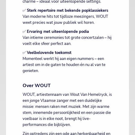
charme – ideaal voor uiteenlopende settings.
✅
Sterk repertoire met bekende popklassiekers
Van moderne hits tot tijdloze meezingers, WOUT
weet precies wat jouw publiek wil horen.
✅
Ervaring met uiteenlopende podia
Van intieme ceremonies tot grote concertzalen – hij
voelt elke sfeer perfect aan.
✅
Veelbelovende toekomst
Momenteel werkt hij aan eigen nummers – een
artiest om in de gaten te houden én nu al van te
genieten.
Over WOUT
WOUT, artiestennaam van Wout Van Hemelryck, is
een jonge Vlaamse zanger met een duidelijke
missie: mensen raken met muziek. Met zijn warme
stem, innemende persoonlijkheid en een passie die
voelbaar is in elke noot, brengt hij live-
performances die bijblijven.
Zijn optredens zijn een ode aan herkenbaarheid en