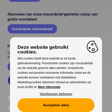
Abonnees van onze nieuwsbrief genieten volop van
gratis voordelen!
Inschrijven nieuwsbrief
House of Entertainment
Deze website gebruikt
cookies.
Gentsesteenweg 514
9300 Aalst
Met cookies biedt deze website je de beste
gebruikservaring. Functionele cookies zijn noodzakelijk
Contacteer ons
om de website goed te laten werken. Analytische
cookies verzamelen anonieme informatie zodat we de
website kunnen verbeteren met statistieken.
Marketingcookies stemmen inhoud en advertenties op
jouw profiel af.
Meer informatie
Voorkeuren beheren
Accepteer alles