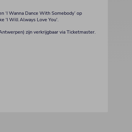
’ en ‘I Wanna Dance With Somebody’ op
jke 'I Will Always Love You'.
ntwerpen) zijn verkrijgbaar via Ticketmaster.