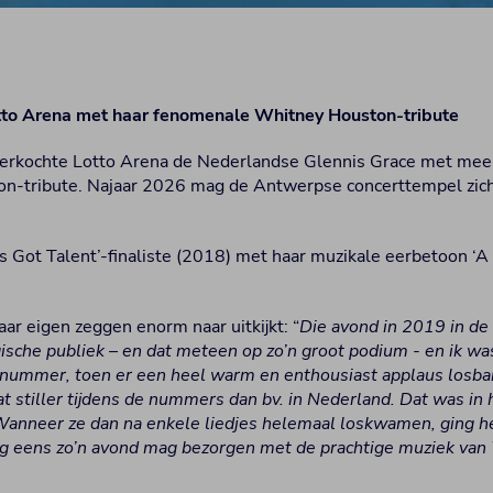
Lotto Arena met haar fenomenale Whitney Houston-tribute
erkochte Lotto Arena de Nederlandse Glennis Grace met meerd
n-tribute. Najaar 2026 mag de Antwerpse concerttempel zic
s Got Talent’-finaliste (2018) met haar muzikale eerbetoon ‘
r eigen zeggen enorm naar uitkijkt: “
Die avond in 2019 in de
ische publiek – en dat meteen op zo’n groot podium - en ik wa
nummer, toen er een heel warm en enthousiast applaus losbars
t stiller tijdens de nummers dan bv. in Nederland. Dat was in
 Wanneer ze dan na enkele liedjes helemaal loskwamen, ging het
g eens zo’n avond mag bezorgen met de prachtige muziek van