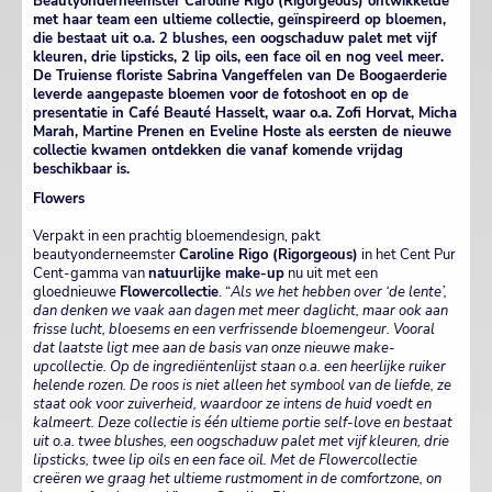
Beautyonderneemster Caroline Rigo (Rigorgeous) ontwikkelde
met haar team een ultieme collectie, geïnspireerd op bloemen,
die bestaat uit o.a. 2 blushes, een oogschaduw palet met vijf
kleuren, drie lipsticks, 2 lip oils, een face oil en nog veel meer.
De Truiense floriste Sabrina Vangeffelen van De Boogaerderie
leverde aangepaste bloemen voor de fotoshoot en op de
presentatie in Café Beauté Hasselt, waar o.a. Zofi Horvat, Micha
Marah, Martine Prenen en Eveline Hoste als eersten de nieuwe
collectie kwamen ontdekken die vanaf komende vrijdag
beschikbaar is.
Flowers
Verpakt in een prachtig bloemendesign, pakt
beautyonderneemster
Caroline Rigo (Rigorgeous)
in het Cent Pur
Cent-gamma van
natuurlijke make-up
nu uit met een
gloednieuwe
Flowercollectie
. “
Als we het hebben over ‘de lente’,
dan denken we vaak aan dagen met meer daglicht, maar ook aan
frisse lucht, bloesems en een verfrissende bloemengeur. Vooral
dat laatste ligt mee aan de basis van onze nieuwe make-
upcollectie. Op de ingrediëntenlijst staan o.a. een heerlijke ruiker
helende rozen. De roos is niet alleen het symbool van de liefde, ze
staat ook voor zuiverheid, waardoor ze intens de huid voedt en
kalmeert. Deze collectie is één ultieme portie self-love en bestaat
uit o.a. twee blushes, een oogschaduw palet met vijf kleuren, drie
lipsticks, twee lip oils en een face oil. Met de Flowercollectie
creëren we graag het ultieme rustmoment in de comfortzone, on