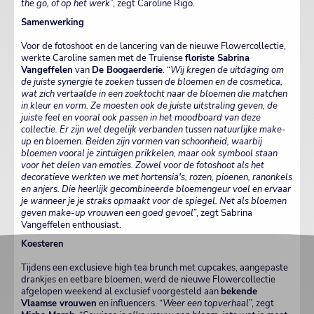
the go, of op het werk
”, zegt Caroline Rigo.
Samenwerking
Voor de fotoshoot en de lancering van de nieuwe Flowercollectie,
werkte Caroline samen met de Truiense
floriste Sabrina
Vangeffelen
van
De Boogaerderie
. “
Wij kregen de uitdaging om
de juiste synergie te zoeken tussen de bloemen en de cosmetica,
wat zich vertaalde in een zoektocht naar de bloemen die matchen
in kleur en vorm. Ze moesten ook de juiste uitstraling geven, de
juiste feel en vooral ook passen in het moodboard van deze
collectie. Er zijn wel degelijk verbanden tussen natuurlijke make-
up en bloemen. Beiden zijn vormen van schoonheid, waarbij
bloemen vooral je zintuigen prikkelen, maar ook symbool staan
voor het delen van emoties. Zowel voor de fotoshoot als het
decoratieve werkten we met hortensia's, rozen, pioenen, ranonkels
en anjers. Die heerlijk gecombineerde bloemengeur voel en ervaar
je wanneer je je straks opmaakt voor de spiegel. Net als bloemen
geven make-up vrouwen een goed gevoel
”, zegt Sabrina
Vangeffelen enthousiast.
Koesteren
Tijdens een exclusieve high tea brunch met cupcakes, aangepaste
drankjes en eetbare bloemen, werd de nieuwe Flowercollectie
afgelopen weekend al exclusief voorgesteld aan
bekende
Vlaamse vrouwen
en influencers. “
Weer een topverhaal
”, zegt