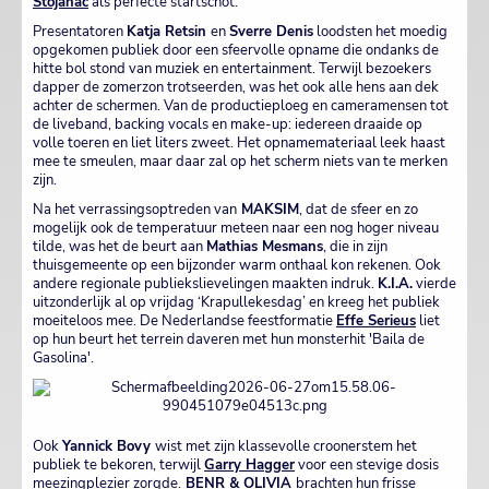
Stojanac
als perfecte startschot.
Presentatoren
Katja Retsin
en
Sverre Denis
loodsten het moedig
opgekomen publiek door een sfeervolle opname die ondanks de
hitte bol stond van muziek en entertainment. Terwijl bezoekers
dapper de zomerzon trotseerden, was het ook alle hens aan dek
achter de schermen. Van de productieploeg en cameramensen tot
de liveband, backing vocals en make-up: iedereen draaide op
volle toeren en liet liters zweet. Het opnamemateriaal leek haast
mee te smeulen, maar daar zal op het scherm niets van te merken
zijn.
Na het verrassingsoptreden van
MAKSIM
, dat de sfeer en zo
mogelijk ook de temperatuur meteen naar een nog hoger niveau
tilde, was het de beurt aan
Mathias Mesmans
, die in zijn
thuisgemeente op een bijzonder warm onthaal kon rekenen. Ook
andere regionale publiekslievelingen maakten indruk.
K.I.A.
vierde
uitzonderlijk al op vrijdag ‘Krapullekesdag’ en kreeg het publiek
moeiteloos mee. De Nederlandse feestformatie
Effe Serieus
liet
op hun beurt het terrein daveren met hun monsterhit 'Baila de
Gasolina'.
Ook
Yannick Bovy
wist met zijn klassevolle croonerstem het
publiek te bekoren, terwijl
Garry Hagger
voor een stevige dosis
meezingplezier zorgde.
BENR &
OLIVIA
brachten hun frisse