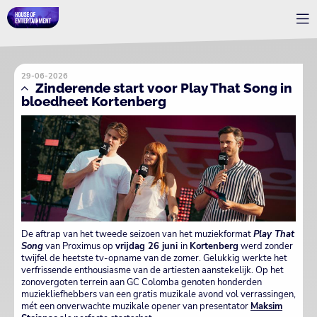
29-06-2026
Zinderende start voor Play That Song in
bloedheet Kortenberg
De aftrap van het tweede seizoen van het muziekformat
Play That
Song
van Proximus op
vrijdag 26 juni
in
Kortenberg
werd zonder
twijfel de heetste tv-opname van de zomer. Gelukkig werkte het
verfrissende enthousiasme van de artiesten aanstekelijk. Op het
zonovergoten terrein aan GC Colomba genoten honderden
muziekliefhebbers van een gratis muzikale avond vol verrassingen,
mét een onverwachte muzikale opener van presentator
Maksim