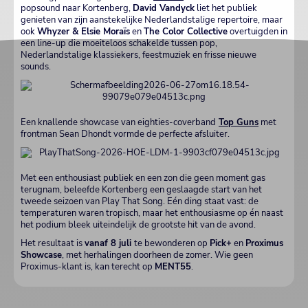
popsound naar Kortenberg,
David Vandyck
liet het publiek
genieten van zijn aanstekelijke Nederlandstalige repertoire, maar
ook
Whyzer & Elsie Moraïs
en
The Color Collective
overtuigden in
een line-up die moeiteloos schakelde tussen pop,
Nederlandstalige klassiekers, feestmuziek en frisse nieuwe
sounds.
Een knallende showcase van eighties-coverband
Top Guns
met
frontman Sean Dhondt vormde de perfecte afsluiter.
Met een enthousiast publiek en een zon die geen moment gas
terugnam, beleefde Kortenberg een geslaagde start van het
tweede seizoen van Play That Song. Eén ding staat vast: de
temperaturen waren tropisch, maar het enthousiasme op én naast
het podium bleek uiteindelijk de grootste hit van de avond.
Het resultaat is
vanaf 8 juli
te bewonderen op
Pick+
en
Proximus
Showcase
, met herhalingen doorheen de zomer. Wie geen
Proximus-klant is, kan terecht op
MENT55
.