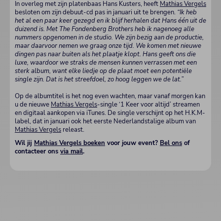
In overleg met zijn platenbaas Hans Kusters, heeft
Mathias Vergels
besloten om zijn debuut-cd pas in januari uit te brengen.
“Ik heb
het al een paar keer gezegd en ik blijf herhalen dat Hans één uit de
duizend is. Met The Fondenberg Brothers heb ik nagenoeg alle
nummers opgenomen in de studio. We zijn bezig aan de productie,
maar daarvoor nemen we graag onze tijd. We komen met nieuwe
dingen pas naar buiten als het plaatje klopt. Hans geeft ons die
luxe, waardoor we straks de mensen kunnen verrassen met een
sterk album, want elke liedje op de plaat moet een potentiële
single zijn. Dat is het streefdoel, zo hoog leggen we de lat.”
Op de albumtitel is het nog even wachten, maar vanaf morgen kan
u de nieuwe
Mathias Vergels
-single ‘1 Keer voor altijd’ streamen
en digitaal aankopen via iTunes. De single verschijnt op het H.K.M-
label, dat in januari ook het eerste Nederlandstalige album van
Mathias Vergels
releast.
Wil jij
Mathias Vergels boeken
voor jouw event?
Bel ons
of
contacteer ons
via mail
.