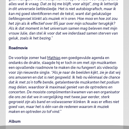
alles wat ik vraag. Dat ze bij me blijft, voor altijd”, zing ik letterlijk
in dit universele liefdesliedje. Het is niet autobiografisch, maar ik
kan mij goed identificeren met de tekst, want dat gelukzalige
liefdesgevoel klinkt als muziek m’n oren. Hoe mooi en hoe zot zou
het zijn als ik effectief over 85 jaar over mijn schouder terugkijk?
Als ik dat moment in het universum samen mag beleven met mijn
vrouw Julie, dan stel ik voor dat we inderdaad samen sterven van
geluk, zoals ik het bezing.”
Roadmovie
De voorbije zomer had
Mathias
een goedgevulde agenda en
ondanks de drukte, slaagde hij er toch in om met zijn muzikanten
een opvallende roadmovie te maken die nu fungeert als videoclip
voor zijn nieuwste single.
“Als je naar de beelden kijkt, zie je dat wij
ons amuseren en dat is niet gespeeld. Ik heb nu éénmaal de chance
dat ik met zo’n toffe bende, getalenteerde muzikanten het podium
mag delen, waardoor ik maximaal geniet van de optredens en
concerten. De mooiste complimenten kwamen van een organisator
die ons zei dat we in vergelijking met twee jaar eerder, sterk
gegroeid zijn als band en volwassener klinken. Ik was er efkes niet
goed van, maar het is één van de redenen waarom ik muziek
maken en optreden zo tof vind.”
Album