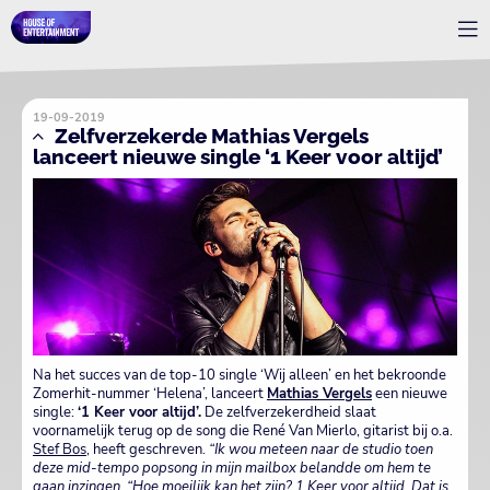
19-09-2019
Zelfverzekerde Mathias Vergels
lanceert nieuwe single ‘1 Keer voor altijd’
Na het succes van de top-10 single ‘Wij alleen’ en het bekroonde
Zomerhit-nummer ‘Helena’, lanceert
Mathias Vergels
een nieuwe
single:
‘1 Keer voor altijd’.
De zelfverzekerdheid slaat
voornamelijk terug op de song die René Van Mierlo, gitarist bij o.a.
Stef Bos
, heeft geschreven.
“Ik wou meteen naar de studio toen
deze mid-tempo popsong in mijn mailbox belandde om hem te
gaan inzingen. “Hoe moeilijk kan het zijn? 1 Keer voor altijd. Dat is