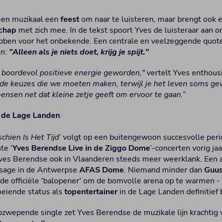
leen muzikaal een
feest
om naar te luisteren, maar brengt ook
chap
met zich mee. In de tekst spoort Yves de luisteraar aan o
bben voor het onbekende. Een centrale en veelzeggende quote u
en:
"Alleen als je niets doet, krijg je spijt."
 boordevol positieve energie geworden,"
vertelt Yves enthous
ij de keuzes die we moeten maken, terwijl je het leven soms g
mensen net dat kleine zetje geeft om ervoor te gaan.”
n de Lage Landen
chien Is Het Tijd
’ volgt op een buitengewoon succesvolle peri
te ‘
Yves Berendse Live in de Ziggo Dome
’-concerten vorig jaar
ves Berendse ook in Vlaanderen steeds meer weerklank. Een 
ssage in de Antwerpse
AFAS Dome
. Niemand minder dan
Guu
 de officiële 'balopener' om de bomvolle arena op te warmen -
oeiende status als
topentertainer
in de Lage Landen definitief
zwepende single zet Yves Berendse de muzikale lijn krachtig vo