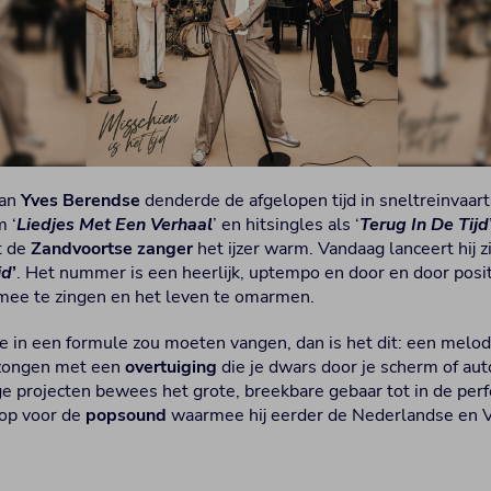
van
Yves Berendse
denderde de afgelopen tijd in sneltreinvaart
m ‘
Liedjes Met Een Verhaal
’ en hitsingles als ‘
Terug In De Tijd
t de
Zandvoortse zanger
het ijzer warm. Vandaag lanceert hij z
jd
’
. Het nummer is een heerlijk, uptempo en door en door pos
 mee te zingen en het leven te omarmen.
 in een formule zou moeten vangen, dan is het dit: een melodie
ezongen met een
overtuiging
die je dwars door je scherm of aut
ige projecten bewees het grote, breekbare gebaar tot in de per
lop voor de
popsound
waarmee hij eerder de Nederlandse en 