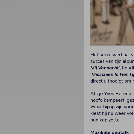
Het succesverhaal 
succes van zijn albu
Mij Vannacht
’, houd
‘
Misschien Is Het Ti
direct uitnodigt om
Als je Yves Berendse
hoofd kampeert, g
Waar hij op zijn vor
kiest hij nu weer vo
hun kop zette.
Muzikale peptalk