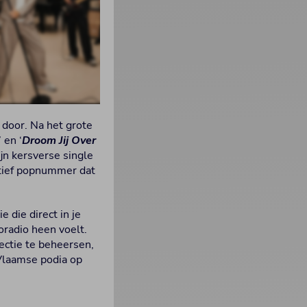
 door. Na het grote
’ en ‘
Droom Jij Over
ijn kersverse single
itief popnummer dat
 die direct in je
oradio heen voelt.
fectie te beheersen,
Vlaamse podia op