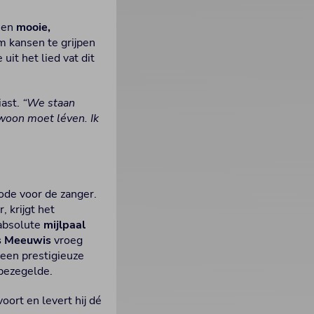
 een
mooie,
m kansen te grijpen
it het lied vat dit
iast.
“We staan
ewoon moet léven. Ik
ode voor de zanger.
, krijgt het
absolute
mijlpaal
s Meeuwis
vroeg
 een prestigieuze
 bezegelde.
ort en levert hij dé