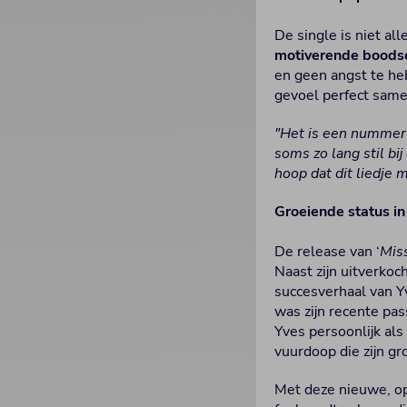
De single is niet al
motiverende boods
en geen angst te he
gevoel perfect sam
"Het is een nummer
soms zo lang stil b
hoop dat dit liedje 
Groeiende status i
De release van ‘
Miss
Naast zijn uitverkoch
succesverhaal van Y
was zijn recente pa
Yves persoonlijk als
vuurdoop die zijn gr
Met deze nieuwe, op