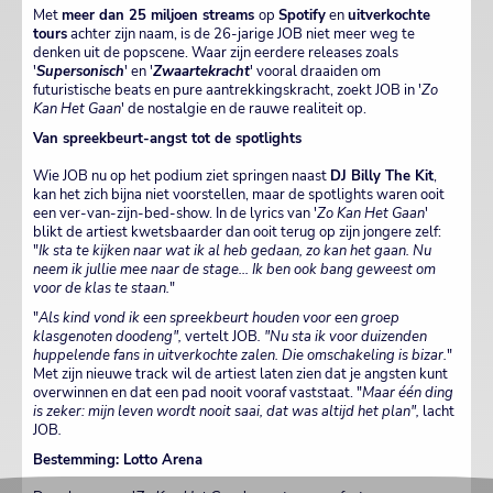
Met
meer dan 25 miljoen streams
op
Spotify
en
uitverkochte
tours
achter zijn naam, is de 26-jarige JOB niet meer weg te
denken uit de popscene. Waar zijn eerdere releases zoals
'
Supersonisch
' en '
Zwaartekracht
' vooral draaiden om
futuristische beats en pure aantrekkingskracht, zoekt JOB in '
Zo
Kan Het Gaan
' de nostalgie en de rauwe realiteit op.
Van spreekbeurt-angst tot de spotlights
Wie JOB nu op het podium ziet springen naast
DJ Billy The Kit
,
kan het zich bijna niet voorstellen, maar de spotlights waren ooit
een ver-van-zijn-bed-show. In de lyrics van '
Zo Kan Het Gaan
'
blikt de artiest kwetsbaarder dan ooit terug op zijn jongere zelf:
"
Ik sta te kijken naar wat ik al heb gedaan, zo kan het gaan. Nu
neem ik jullie mee naar de stage... Ik ben ook bang geweest om
voor de klas te staan.
"
"
Als kind vond ik een spreekbeurt houden voor een groep
klasgenoten doodeng",
vertelt JOB
. "Nu sta ik voor duizenden
huppelende fans in uitverkochte zalen. Die omschakeling is bizar.
"
Met zijn nieuwe track wil de artiest laten zien dat je angsten kunt
overwinnen en dat een pad nooit vooraf vaststaat. "
Maar één ding
is zeker: mijn leven wordt nooit saai, dat was altijd het plan",
lacht
JOB
.
Bestemming: Lotto Arena