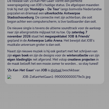
De release van '
Zo Kan Het Gaan
' vormt een perfecte
weerspiegeling van JOB’s huidige status. De afgelopen maanden
trok hij met zijn '
Nostalgie - De Tour
' langs bomvolle Nederlandse
popzalen en driemaal een
uitverkochte Antwerpse
Stadsschouwburg
. De connectie met zijn achterban, die ooit
begon achter een computerscherm, is live tastbaarder dan ooit.
De nieuwe single is tevens de ultieme soundtrack voor de aanloop
naar zijn allergrootste mijlpaal tot nu toe. Op
zaterdag 7
november 2026
staat het
megaspektakel ‘JOB & Friends’
gepland in de
Antwerpse Lotto Arena
. Het bewijst dat JOB’s
muzikale universum groter is dan ooit.
Naast zijn nieuwe muziek is hij ook gestart met het schrijven van
zijn
eigen boek
en zijn de designs voor de
wintercollectie
van zijn
eigen kledinglijn
net afgerond. Met volop
creatieve projecten
in
de maak belooft het een mooie zomer te worden… so stay tuned!
'
Zo Kan Het Gaan
'
van
JOB
is
digitaal
beschikbaar.