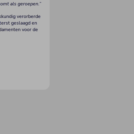
komt als geroepen.
”
akkundig verorberde
terst geslaagd en
ndamenten voor de