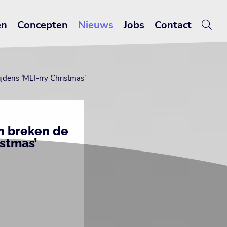
en
Concepten
Nieuws
Jobs
Contact
jdens ‘MEI-rry Christmas’
n breken de
istmas’