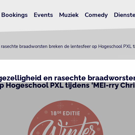
Bookings
Events
Muziek
Comedy
Dienst
 rasechte braadworsten breken de lentesfeer op Hogeschool PXL ti
gezelligheid en rasechte braadworste
p Hogeschool PXL tijdens ‘MEI-rry Chr