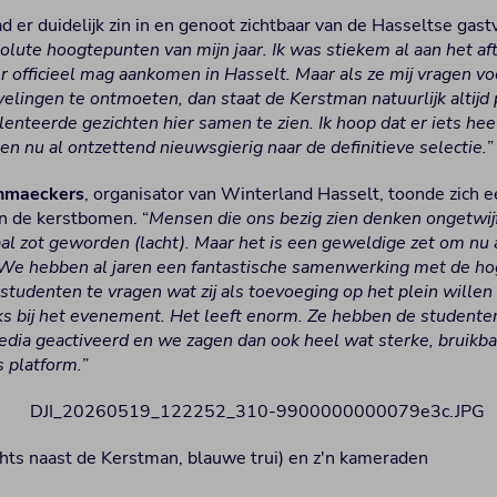
d er duidelijk zin in en genoot zichtbaar van de Hasseltse gastvr
olute hoogtepunten van mijn jaar. Ik was stiekem al aan het aft
officieel mag aankomen in Hasselt. Maar als ze mij vragen vo
elingen te ontmoeten, dan staat de Kerstman natuurlijk altijd pa
alenteerde gezichten hier samen te zien. Ik hoop dat er iets hee
en nu al ontzettend nieuwsgierig naar de definitieve selectie.
”
nmaeckers
, organisator van Winterland Hasselt, toonde zich e
n de kerstbomen. “
Mensen die ons bezig zien denken ongetwijfe
l zot geworden (lacht). Maar het is een geweldige zet om nu 
 We hebben al jaren een fantastische samenwerking met de ho
studenten te vragen wat zij als toevoeging op het plein willen
ks bij het evenement. Het leeft enorm. Ze hebben de studente
edia geactiveerd en we zagen dan ook heel wat sterke, bruikba
 platform.
”
hts naast de Kerstman, blauwe trui) en z'n kameraden