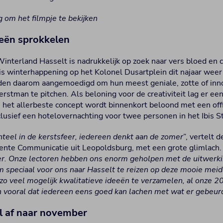
g om het filmpje te bekijken
eën sprokkelen
Winterland Hasselt is nadrukkelijk op zoek naar vers bloed en 
s winterhappening op het Kolonel Dusartplein dit najaar weer 
en daarom aangemoedigd om hun meest geniale, zotte of inn
erstman te pitchen. Als beloning voor de creativiteit lag er een
n het allerbeste concept wordt binnenkort beloond met een off
lusief een hotelovernachting voor twee personen in het Ibis S
eel in de kerstsfeer, iedereen denkt aan de zomer
”, vertelt 
dente Communicatie uit Leopoldsburg, met een grote glimlach. 
ger. Onze lectoren hebben ons enorm geholpen met de uitwerk
m speciaal voor ons naar Hasselt te reizen op deze mooie meid
o veel mogelijk kwalitatieve ideeën te verzamelen, al onze 2
en vooral dat iedereen eens goed kan lachen met wat er gebeur
l af naar november