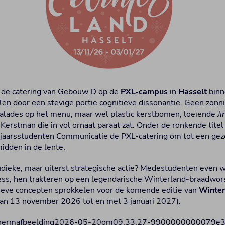
de catering van Gebouw D op de
PXL-campus
in
Hasselt
binn
len door een stevige portie cognitieve dissonantie. Geen zonn
salades op het menu, maar wel plastic kerstbomen, loeiende
Ji
Kerstman die in vol ornaat paraat zat. Onder de ronkende tite
jaarsstudenten Communicatie de PXL-catering om tot een geze
dden in de lente.
udieke, maar uiterst strategische actie? Medestudenten even 
s, hen trakteren op een legendarische Winterland-braadworst
atieve concepten sprokkelen voor de komende editie van
Winter
t van 13 november 2026 tot en met 3 januari 2027).