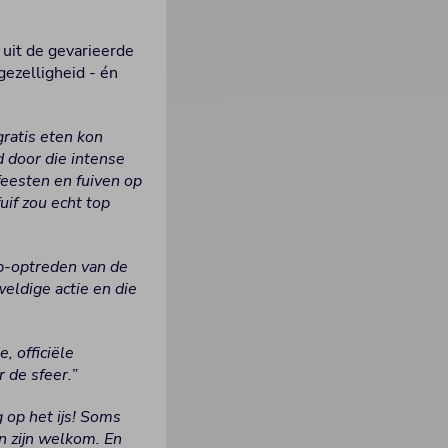
 uit de gevarieerde
ezelligheid - én
gratis eten kon
 door die intense
feesten en fuiven op
uif zou echt top
ap-optreden van de
weldige actie en die
, officiële
r de sfeer.
”
 op het ijs! Soms
en zijn welkom. En