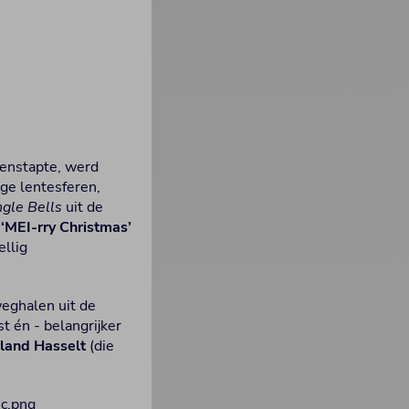
enstapte, werd
ige lentesferen,
ngle Bells
uit de
l
‘MEI-rry Christmas’
llig
weghalen uit de
 én - belangrijker
land Hasselt
(die