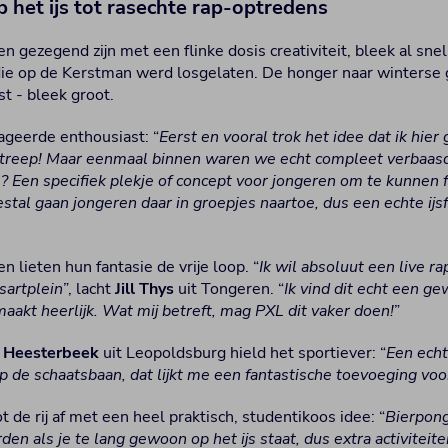
 het ijs tot rasechte rap-optredens
 gezegend zijn met een flinke dosis creativiteit, bleek al snel
ie op de Kerstman werd losgelaten. De honger naar winterse g
t - bleek groot.
ageerde enthousiast: “
Eerst en vooral trok het idee dat ik hier 
streep! Maar eenmaal binnen waren we echt compleet verbaasd
e? Een specifiek plekje of concept voor jongeren om te kunnen 
tal gaan jongeren daar in groepjes naartoe, dus een echte ijsf
 lieten hun fantasie de vrije loop. “
Ik wil absoluut een live r
sartplein
”, lacht
Jill Thys
uit Tongeren. “
Ik vind dit echt een ge
aakt heerlijk. Wat mij betreft, mag PXL dit vaker doen!
”
 Heesterbeek
uit Leopoldsburg hield het sportiever: “
Een echte
p de schaatsbaan, dat lijkt me een fantastische toevoeging voo
t de rij af met een heel praktisch, studentikoos idee: “
Bierpong
den als je te lang gewoon op het ijs staat, dus extra activiteit