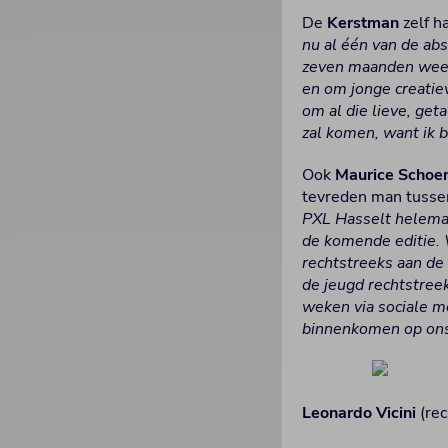
De
Kerstman
zelf ha
nu al één van de abs
zeven maanden weer 
en om jonge creatiev
om al die lieve, get
zal komen, want ik b
Ook
Maurice Schoe
tevreden man tusse
PXL Hasselt helemaa
de komende editie.
rechtstreeks aan de 
de jeugd rechtstree
weken via sociale m
binnenkomen op ons
Leonardo Vicini
(rec