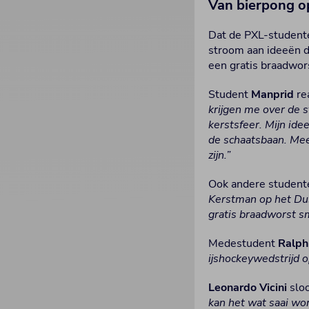
Van bierpong op
Dat de PXL-studenten
stroom aan ideeën d
een gratis braadwors
Student
Manprid
re
krijgen me over de 
kerstsfeer. Mijn ide
de schaatsbaan. Mees
zijn.”
Ook andere studenten
Kerstman op het Du
gratis braadworst sm
Medestudent
Ralph
ijshockeywedstrijd o
Leonardo Vicini
sloo
kan het wat saai wor