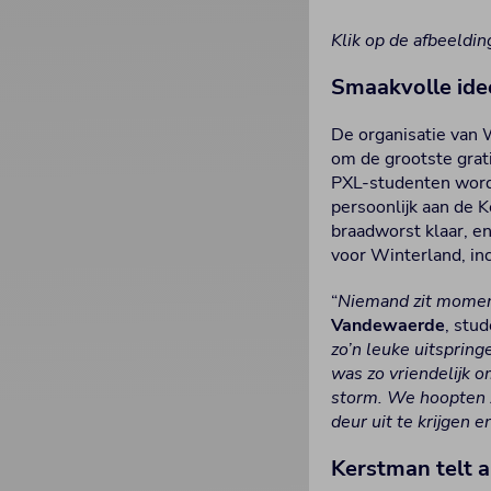
Klik op de afbeeldin
Smaakvolle ide
De organisatie van 
om de grootste grati
PXL-studenten word
persoonlijk aan de K
braadworst klaar, e
voor Winterland, inc
“
Niemand zit moment
Vandewaerde
, stu
zo’n leuke uitsprin
was zo vriendelijk o
storm. We hoopten z
deur uit te krijgen 
Kerstman telt a