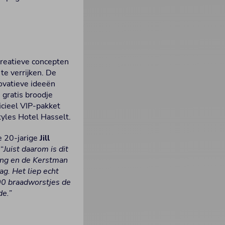
creatieve concepten
te verrijken. De
ovatieve ideeën
 gratis broodje
icieel VIP-pakket
tyles Hotel Hasselt.
de 20-jarige
Jill
“
Juist daarom is dit
ing en de Kerstman
ag. Het liep echt
00 braadworstjes de
de.”