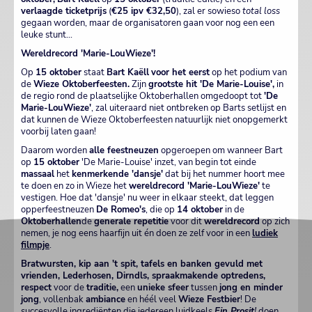
verlaagde ticketprijs
(
€25 ipv €32,50
), zal er sowieso
total loss
gegaan worden, maar de organisatoren gaan voor nog een een
leuke stunt...
Wereldrecord 'Marie-LouWieze'!
Op
15 oktober
staat
Bart Kaëll
voor het eerst
op het podium van
de
Wieze Oktoberfeesten.
Zijn
grootste hit 'De Marie-Louise',
in
de regio rond de plaatselijke Oktoberhallen omgedoopt tot
'De
Marie-LouWieze'
, zal uiteraard niet ontbreken op Barts setlijst en
dat kunnen de Wieze Oktoberfeesten natuurlijk niet onopgemerkt
voorbij laten gaan!
Daarom worden
alle feestneuzen
opgeroepen om wanneer Bart
op
15 oktober
'De Marie-Louise' inzet, van begin tot einde
massaal
het
kenmerkende 'dansje'
dat bij het nummer hoort mee
te doen en zo in Wieze het
wereldrecord 'Marie-LouWieze'
te
vestigen. Hoe dat 'dansje' nu weer in elkaar steekt, dat leggen
opperfeestneuzen
De Romeo's
, die op
14 oktober
in de
Oktoberhallen
de
generale repetitie
voor dit
wereldrecord
op zich
nemen, je nog eens haarfijn uit én doen ze zelf voor in een
ludiek
filmpje
.
Bratwursten, kip aan 't spit, tafels en banken gevuld met
vrienden, Lederhosen, Dirndls, spraakmakende optredens,
respect
voor de
traditie,
een
unieke sfeer
tussen
jong en minder
jong
, vollenbak
ambiance
en héél veel
Wieze Festbier
! De
succesvolle ingrediënten die iedereen luidkeels
Ein Prosit
!
doen