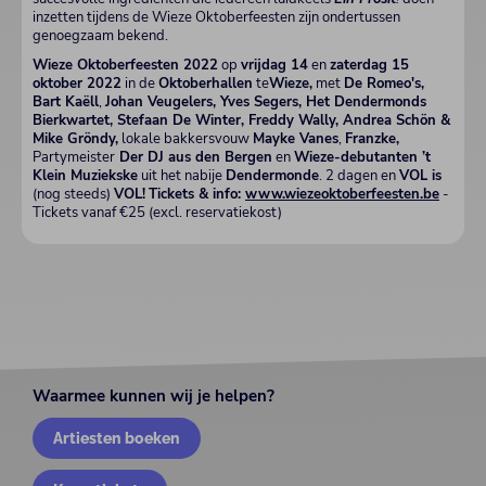
inzetten tijdens de Wieze Oktoberfeesten zijn ondertussen
genoegzaam bekend.
Wieze Oktoberfeesten 2022
op
vrijdag 14
en
zaterdag 15
oktober 2022
in de
Oktoberhallen
te
Wieze,
met
De Romeo's,
Bart Kaëll
,
Johan Veugelers, Yves Segers, Het Dendermonds
Bierkwartet, Stefaan De Winter, Freddy Wally, Andrea Schön &
Mike Gröndy,
lokale bakkersvouw
Mayke Vanes
,
Franzke,
Partymeister
Der DJ aus den Bergen
en
Wieze-debutanten ’t
Klein Muziekske
uit het nabije
Dendermonde
. 2 dagen en
VOL is
(nog steeds)
VOL!
Tickets & info:
www.wiezeoktoberfeesten.be
-
Tickets vanaf €25 (excl. reservatiekost)
Waarmee kunnen wij je helpen?
Artiesten boeken