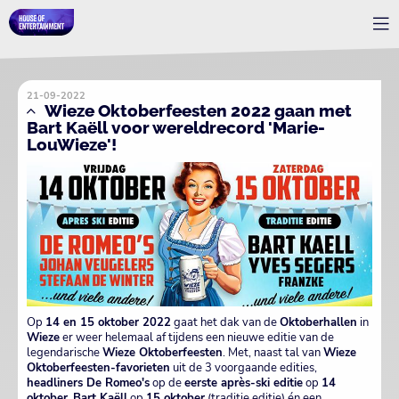
21-09-2022
Wieze Oktoberfeesten 2022 gaan met
Bart Kaëll voor wereldrecord 'Marie-
LouWieze'!
Op
14 en 15 oktober 2022
gaat het dak van de
Oktoberhallen
in
Wieze
er weer helemaal af tijdens een nieuwe editie van de
legendarische
Wieze Oktoberfeesten
. Met, naast tal van
Wieze
Oktoberfeesten-favorieten
uit de 3 voorgaande edities,
headliners De Romeo's
op de
eerste après-ski editie
op
14
oktober,
Bart Kaëll
op
15 oktober
(traditie editie) én een