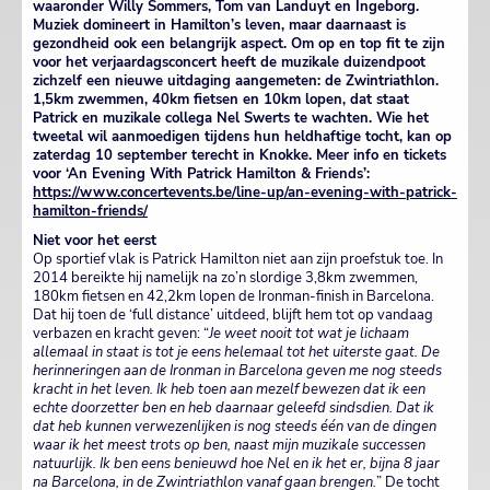
waaronder Willy Sommers, Tom van Landuyt en Ingeborg.
Muziek domineert in Hamilton’s leven, maar daarnaast is
gezondheid ook een belangrijk aspect. Om op en top fit te zijn
voor het verjaardagsconcert heeft de muzikale duizendpoot
zichzelf een nieuwe uitdaging aangemeten: de Zwintriathlon.
1,5km zwemmen, 40km fietsen en 10km lopen, dat staat
Patrick en muzikale collega Nel Swerts te wachten. Wie het
tweetal wil aanmoedigen tijdens hun heldhaftige tocht, kan op
zaterdag 10 september terecht in Knokke.
Meer info en tickets
voor ‘An Evening With Patrick Hamilton & Friends’:
https://www.concertevents.be/line-up/an-evening-with-patrick-
hamilton-friends/
Niet voor het eerst
Op sportief vlak is Patrick Hamilton niet aan zijn proefstuk toe. In
2014 bereikte hij namelijk na zo’n slordige 3,8km zwemmen,
180km fietsen en 42,2km lopen de Ironman-finish in Barcelona.
Dat hij toen de ‘full distance’ uitdeed, blijft hem tot op vandaag
verbazen en kracht geven: “
Je weet nooit tot wat je lichaam
allemaal in staat is tot je eens helemaal tot het uiterste gaat. De
herinneringen aan de Ironman in Barcelona geven me nog steeds
kracht in het leven. Ik heb toen aan mezelf bewezen dat ik een
echte doorzetter ben en heb daarnaar geleefd sindsdien. Dat ik
dat heb kunnen verwezenlijken is nog steeds één van de dingen
waar ik het meest trots op ben, naast mijn muzikale successen
natuurlijk. Ik ben eens benieuwd hoe Nel en ik het er, bijna 8 jaar
na Barcelona, in de Zwintriathlon vanaf gaan brengen.
” De tocht