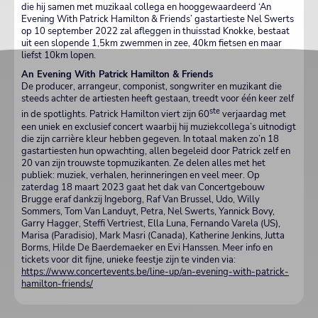
die hij samen met muzikaal collega en hooggewaardeerd ‘An
Evening With Patrick Hamilton & Friends’ gastartieste Nel Swerts
op 10 september 2022 zal afleggen in thuisstad Knokke, bestaat
uit een slopende 1,5km zwemmen in zee, 40km fietsen en maar
liefst 10km lopen.
An Evening With Patrick Hamilton & Friends
De producer, arrangeur, componist, songwriter en muzikant die
steeds achter de artiesten heeft gestaan, treedt voor één keer zelf
ste
in de spotlights. Patrick Hamilton viert zijn 60
verjaardag met
een uniek en exclusief concert waarbij hij muziekcollega’s uitnodigt
die zijn carrière kleur hebben gegeven. In totaal maken zo’n 18
gastartiesten hun opwachting, allen begeleid door Patrick zelf en
20 van zijn trouwste topmuzikanten. Ze delen alles met het
publiek: muziek, verhalen, herinneringen en veel meer. Op
zaterdag 18 maart 2023 gaat het dak van Concertgebouw
Brugge eraf dankzij Ingeborg, Raf Van Brussel, Udo, Willy
Sommers, Tom Van Landuyt, Petra, Nel Swerts, Yannick Bovy,
Garry Hagger, Steffi Vertriest, Ella Luna, Fernando Varela (US),
Marisa (Paradisio), Mark Masri (Canada), Katherine Jenkins, Jutta
Borms, Hilde De Baerdemaeker en Evi Hanssen. Meer info en
tickets voor dit fijne, unieke feestje zijn te vinden via:
https://www.concertevents.be/line-up/an-evening-with-patrick-
hamilton-friends/