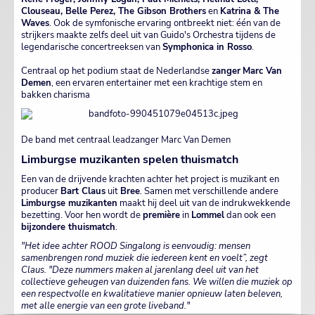
Clouseau, Belle Perez, The Gibson Brothers
en
Katrina & The
Waves
. Ook de symfonische ervaring ontbreekt niet: één van de
strijkers maakte zelfs deel uit van Guido's Orchestra tijdens de
legendarische concertreeksen van
Symphonica in Rosso
.
Centraal op het podium staat de Nederlandse
zanger
Marc Van
Demen
, een ervaren entertainer met een krachtige stem en
bakken charisma
De band met centraal leadzanger Marc Van Demen
Limburgse muzikanten spelen thuismatch
Een van de drijvende krachten achter het project is muzikant en
producer
Bart Claus
uit
Bree
. Samen met verschillende andere
Limburgse muzikanten
maakt hij deel uit van de indrukwekkende
bezetting. Voor hen wordt de
première
in
Lommel
dan ook een
bijzondere thuismatch
.
"Het idee achter ROOD Singalong is eenvoudig: mensen
samenbrengen rond muziek die iedereen kent en voelt”, zegt
Claus. "Deze nummers maken al jarenlang deel uit van het
collectieve geheugen van duizenden fans. We willen die muziek op
een respectvolle en kwalitatieve manier opnieuw laten beleven,
met alle energie van een grote liveband."