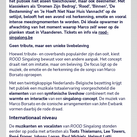
het publiek niet alleen toeschouwer, maar ook deelnemer. Met
klassiekers als 'Dromen Zijn Bedrog', 'Rood', 'Binnen', 'De
Bestemming' en 'Je Hoeft Niet Naar Huis Vannacht' op de
setlijst, belooft het een avond vol herkenning, emotie en vooral
intense meezingmomenten te worden. Dé ideale opwarmer in
afwachting van het moment waarop Marco zelf weer op de
planken staat in Vlaanderen. Tickets en info via
rood-
singalong.be
Geen tribute, maar een unieke livebeleving
Hoewel tribute- en coverbands populairder zijn dan ooit, kiest
ROOD Singalong
bewust voor een andere aanpak. Het concept
draait niet om imitatie, maar om beleving. De focus ligt op de
muziek, de emotie en de herkenning die de songs van Marco
Borsato oproepen.
Met een twintigkoppige Nederlands-Belgische bezetting krijgt
het publiek een muzikale totaalervaring voorgeschoteld die
elementen
van een
symfonische liveshow
combineert met de
warmte en interactie
van een
singalong-concept
. De muziek van
Marco Borsato en de iconische arrangementen van John Ewbank
vormen daarbij de rode draad.
Internationaal niveau
De
muzikanten en vocalisten
van
ROOD Singalong
stonden
eerder op podia met artiesten als
Toots Thielemans, Lee Towers,
René Froger, Johnny Logan, Paul Michiels, Helmut Lotti,