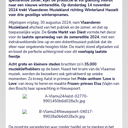
spetterende zomer, kijkt de productie al vol goesting vooruit
naar een nieuwe wintereditie. Op donderdag 14 november
2024 trekt Vlaanderen Muziekland richting Winterland Hasselt
voor drie gezellige winteropnames.
Afgelopen vrijdag, 30 augustus 2024, nam
Vlaanderen
Muziekland
afscheid van het publiek en de zomer, en dat op
toepasselijke wijze. De
Grote Markt van Diest
vormde het decor
voor de
laatste opnamedag van de zomereditie 2024
, met een
indrukwekkende line-up en een dolenthousiast publiek dat de
sfeer naar ongekende hoogtes tilde. De markt stond afgeladen vol
en bood de perfecte achtergrond voor dit
voorlopig laatste
feestje
.
Acht grote en kleinere steden
brachten zo’n
35.000
muziekliefhebbers
op de been. Naast het kruim van de Vlaamse
muziek, werden de bezoekers ook getrakteerd op unieke
momenten. Zo kreeg Aalst in primeur het
Pride-anthem ‘Love is
Love
’ van Jessy te horen en maakte
Frozen-prinses Elsa
(Vajèn van
den Bosch) haar opwachting in Nieuwpoort.
De grootste verandering was zonder twijfel op te merken in het