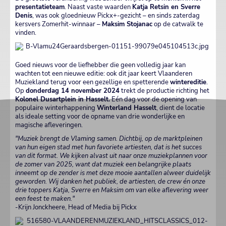
presentatieteam
. Naast vaste waarden
Katja Retsin en Sverre
Denis
, was ook gloednieuw Pickx+-gezicht – en sinds zaterdag
kersvers Zomerhit-winnaar –
Maksim Stojanac
op de catwalk te
vinden.
Goed nieuws voor de liefhebber die geen volledig jaar kan
wachten tot een nieuwe editie: ook dit jaar keert Vlaanderen
Muziekland terug voor een gezellige en spetterende
wintereditie
.
Op
donderdag 14 november 2024
trekt de productie richting het
Kolonel Dusartplein in Hasselt.
Eén dag voor de opening van
populaire winterhappening
Winterland Hasselt
, dient de locatie
als ideale setting voor de opname van drie wonderlijke en
magische afleveringen.
"Muziek brengt de Vlaming samen. Dichtbij, op de marktpleinen
van hun eigen stad met hun favoriete artiesten, dat is het succes
van dit format. We kijken alvast uit naar onze muziekplannen voor
de zomer van 2025, want dat muziek een belangrijke plaats
inneemt op de zender is met deze mooie aantallen alweer duidelijk
geworden. Wij danken het publiek, de artiesten, de crew én onze
drie toppers Katja, Sverre en Maksim om van elke aflevering weer
een feest te maken."
-Krijn Jonckheere, Head of Media bij Pickx