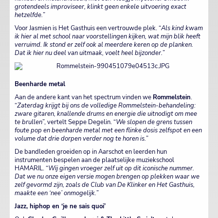
grotendeels improviseer, klinkt geen enkele uitvoering exact
hetzelfde.
”
Voor Jasmien is Het Gasthuis een vertrouwde plek. “
Als kind kwam
ik hier al met school naar voorstellingen kijken, wat mijn blik heeft
verruimd. Ik stond er zelf ook al meerdere keren op de planken.
Dat ik hier nu deel van uitmaak, voelt heel bijzonder.
”
Beenharde metal
Aan de andere kant van het spectrum vinden we
Rommelstein
.
“
Zaterdag krijgt bij ons de volledige Rommelstein-behandeling:
zware gitaren, knallende drums en energie die uitnodigt om mee
te brullen
”, vertelt Seppe Degelin. “
We slopen de grens tussen
foute pop en beenharde metal met een flinke dosis zelfspot en een
volume dat drie dorpen verder nog te horen is.
”
De bandleden groeiden op in Aarschot en leerden hun
instrumenten bespelen aan de plaatselijke muziekschool
HAMARIL. “
Wij gingen vroeger zelf uit op dit iconische nummer.
Dat we nu onze eigen versie mogen brengen op plekken waar we
zelf gevormd zijn, zoals de Club van De Klinker en Het Gasthuis,
maakte een ‘nee’ onmogelijk.
”
Jazz, hiphop en ‘je ne sais quoi’