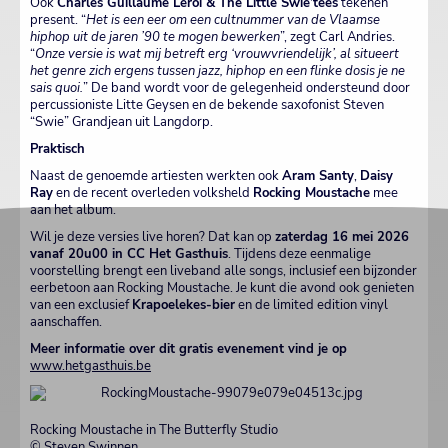
Ook
Charles Guillaume Leroi & The Little Swie’tees
tekenen
present. “
Het is een eer om een cultnummer van de Vlaamse
hiphop uit de jaren ’90 te mogen bewerken
”, zegt Carl Andries.
“
Onze versie is wat mij betreft erg ‘vrouwvriendelijk’, al situeert
het genre zich ergens tussen jazz, hiphop en een flinke dosis je ne
sais quoi.
” De band wordt voor de gelegenheid ondersteund door
percussioniste Litte Geysen en de bekende saxofonist Steven
“Swie” Grandjean uit Langdorp.
Praktisch
Naast de genoemde artiesten werkten ook
Aram Santy
,
Daisy
Ray
en de recent overleden volksheld
Rocking Moustache
mee
aan het album.
Wil je deze versies live horen? Dat kan op
zaterdag 16 mei 2026
vanaf 20u00 in CC Het Gasthuis
. Tijdens deze eenmalige
voorstelling brengt een liveband alle songs, inclusief een bijzonder
eerbetoon aan Rocking Moustache. Je kunt die avond ook genieten
van een exclusief
Krapoelekes-bier
en de limited edition vinyl
aanschaffen.
Meer informatie over dit gratis evenement vind je op
www.hetgasthuis.be
Rocking Moustache in The Butterfly Studio
© Steven Swinnen