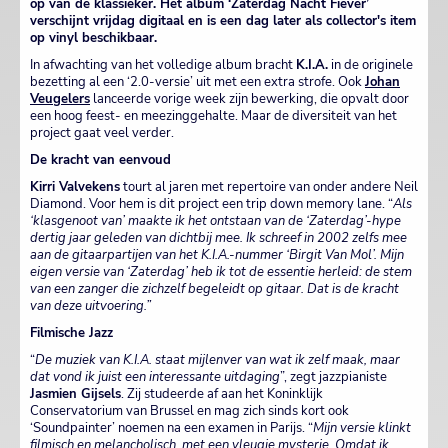
op van de klassieker. Het album ‘Zaterdag Nacht Fiever’
verschijnt vrijdag digitaal en is een dag later als collector's item
op vinyl beschikbaar.
In afwachting van het volledige album bracht
K.I.A.
in de originele
bezetting al een ‘2.0-versie’ uit met een extra strofe. Ook
Johan
Veugelers
lanceerde vorige week zijn bewerking, die opvalt door
een hoog feest- en meezinggehalte. Maar de diversiteit van het
project gaat veel verder.
De kracht van eenvoud
Kirri Valvekens
tourt al jaren met repertoire van onder andere Neil
Diamond. Voor hem is dit project een trip down memory lane. “
Als
‘klasgenoot van’ maakte ik het ontstaan van de ‘Zaterdag’-hype
dertig jaar geleden van dichtbij mee. Ik schreef in 2002 zelfs mee
aan de gitaarpartijen van het K.I.A.-nummer ‘Birgit Van Mol’. Mijn
eigen versie van ‘Zaterdag’ heb ik tot de essentie herleid: de stem
van een zanger die zichzelf begeleidt op gitaar. Dat is de kracht
van deze uitvoering.”
Filmische Jazz
“
De muziek van K.I.A. staat mijlenver van wat ik zelf maak, maar
dat vond ik juist een interessante uitdaging
”, zegt jazzpianiste
Jasmien Gijsels
. Zij studeerde af aan het Koninklijk
Conservatorium van Brussel en mag zich sinds kort ook
‘Soundpainter’ noemen na een examen in Parijs. “
Mijn versie klinkt
filmisch en melancholisch, met een vleugje mysterie. Omdat ik