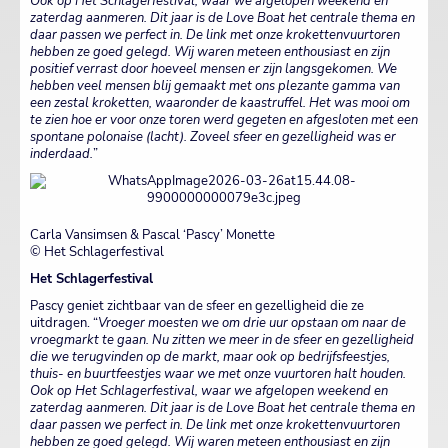
Ook op Het Schlagerfestival, waar we afgelopen weekend en
zaterdag aanmeren. Dit jaar is de Love Boat het centrale thema en
daar passen we perfect in. De link met onze krokettenvuurtoren
hebben ze goed gelegd. Wij waren meteen enthousiast en zijn
positief verrast door hoeveel mensen er zijn langsgekomen. We
hebben veel mensen blij gemaakt met ons plezante gamma van
een zestal kroketten, waaronder de kaastruffel. Het was mooi om
te zien hoe er voor onze toren werd gegeten en afgesloten met een
spontane polonaise (lacht). Zoveel sfeer en gezelligheid was er
inderdaad.
”
Carla Vansimsen & Pascal ‘Pascy’ Monette
© Het Schlagerfestival
Het Schlagerfestival
Pascy geniet zichtbaar van de sfeer en gezelligheid die ze
uitdragen. “
Vroeger moesten we om drie uur opstaan om naar de
vroegmarkt te gaan. Nu zitten we meer in de sfeer en gezelligheid
die we terugvinden op de markt, maar ook op bedrijfsfeestjes,
thuis- en buurtfeestjes waar we met onze vuurtoren halt houden.
Ook op Het Schlagerfestival, waar we afgelopen weekend en
zaterdag aanmeren. Dit jaar is de Love Boat het centrale thema en
daar passen we perfect in. De link met onze krokettenvuurtoren
hebben ze goed gelegd. Wij waren meteen enthousiast en zijn