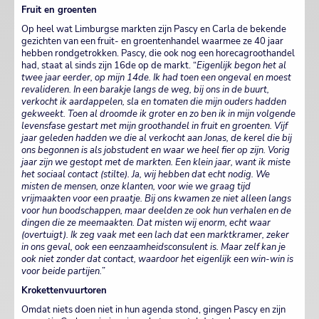
Fruit en groenten
Op heel wat Limburgse markten zijn Pascy en Carla de bekende
gezichten van een fruit- en groentenhandel waarmee ze 40 jaar
hebben rondgetrokken. Pascy, die ook nog een horecagroothandel
had, staat al sinds zijn 16de op de markt. “
Eigenlijk begon het al
twee jaar eerder, op mijn 14de. Ik had toen een ongeval en moest
revalideren. In een barakje langs de weg, bij ons in de buurt,
verkocht ik aardappelen, sla en tomaten die mijn ouders hadden
gekweekt. Toen al droomde ik groter en zo ben ik in mijn volgende
levensfase gestart met mijn groothandel in fruit en groenten. Vijf
jaar geleden hadden we die al verkocht aan Jonas, de kerel die bij
ons begonnen is als jobstudent en waar we heel fier op zijn. Vorig
jaar zijn we gestopt met de markten. Een klein jaar, want ik miste
het sociaal contact (stilte). Ja, wij hebben dat echt nodig. We
misten de mensen, onze klanten, voor wie we graag tijd
vrijmaakten voor een praatje. Bij ons kwamen ze niet alleen langs
voor hun boodschappen, maar deelden ze ook hun verhalen en de
dingen die ze meemaakten. Dat misten wij enorm, echt waar
(overtuigt). Ik zeg vaak met een lach dat een marktkramer, zeker
in ons geval, ook een eenzaamheidsconsulent is. Maar zelf kan je
ook niet zonder dat contact, waardoor het eigenlijk een win-win is
voor beide partijen.
”
Krokettenvuurtoren
Omdat niets doen niet in hun agenda stond, gingen Pascy en zijn