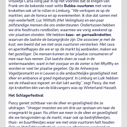
vrouwtje Carla vorig jaar in op het voorstel dat ze kregen van
Frank om de bekende rood-witte
Bubba-vuurtoren
met verse
kroketten ook uit te rollen in Limburg. “
We verkopen ze op de
markten, aan de horeca en op evenementen. Ik doe dat samen met
mijn wederhelft, Luc Withofs (Het Veilinghuis) en een paar
zelfstandige mensen die ons ondersteunen. Ondertussen hebben
we drie foodtrucks rondbollen, waarmee we vorig weekend op
vier plaatsen stonden. We hebben
kaas- en garnaalkroketten
,
waarvan die laatste de belangrijkste zijn. Die associeer je met de
kust, een beeld dat we met onze vuurtoren versterken. Met cava
en aperitiefhapjes die we er op de markt bij aanbieden, maken we
het gezelliger. De mensen kunnen ze ter plaatse consumeren of
mee naar huis nemen. Dat laatste doen ze vaak in de
wintermaanden, want in het voorjaar en de zomer is het fiftyfifty en
worden er veel ter plaatse gegeten. Op de Antwerpse
Vogeltjesmarkt en in Leuven is die ambachtelijke gezelligheid met
sfeer en ambiance al goed ingeburgerd. In Limburg en Luik hebben
we de inhaalrace ingezet, en dat lukt aardig
”, zegt Pascy, die met
zijn kroketten één van de blikvangers was op Winterland Hasselt.
Het Schlagerfestival
Pascy geniet zichtbaar van de sfeer en gezelligheid die ze
uitdragen. “
Vroeger moesten we om drie uur opstaan om naar de
vroegmarkt te gaan. Nu zitten we meer in de sfeer en gezelligheid
die we terugvinden op de markt, maar ook op bedrijfsfeestjes,
thuis- en buurtfeestjes waar we met onze vuurtoren halt houden.