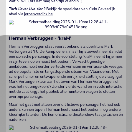
wat híj wil! (Als dat mag van zijn vriendin...)
Toch liever live zien?
Bekijk de speeldata van Klein Gevaarlijk
afval via
jeroenverdick.be
.
Herman Verbruggen - 'kraM'
Herman Verbruggen staat vooral bekend als überkluns Mark
Vertongen uit 'FC De Kampioenen', maar hij is zoveel meer dan dat
ene iconische personage. In de voorstelling 'kraM' neemt hij je mee
in zijn leven, op en naast het podium. Verwacht geestige
anekdotes, nooit eerder vertelde verhalen en verrassende weetjes
uit de populairste en langstlopende sitcom van Vlaanderen. Met
scherpe humor en ontwapenende eerlijkheid stelt hij de vraag: gaf
Mark Vertongen kleur aan het leven van Herman Verbruggen, of
was het net omgekeerd? Zonder vierde wand en in volle interactie
met de zaal krijgt het publiek alle ruimte om vragen te stellen
over zijn personage.
Maar het gaat niet alleen over dit fictieve personage, het had ook
anders kunnen lopen. Herman heeft naast het podium nog andere
kleurrijke talenten. De humoristische theatershow laat je lachen én
nadenken.