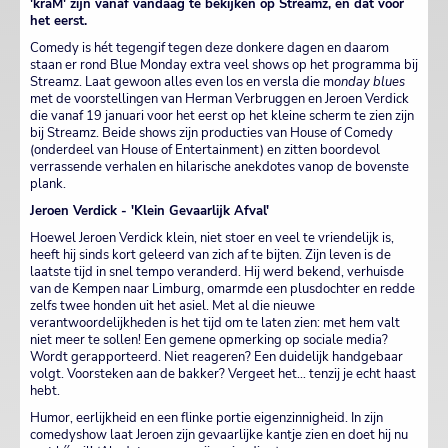
'kraM' zijn vanaf vandaag te bekijken op Streamz, en dat voor
het eerst.
Comedy is hét tegengif tegen deze donkere dagen en daarom
staan er rond Blue Monday extra veel shows op het programma bij
Streamz. Laat gewoon alles even los en versla die m
onday blues
met de voorstellingen van Herman Verbruggen en Jeroen Verdick
die vanaf 19 januari voor het eerst op het kleine scherm te zien zijn
bij Streamz. Beide shows zijn producties van House of Comedy
(onderdeel van House of Entertainment) en zitten boordevol
verrassende verhalen en hilarische anekdotes vanop de bovenste
plank.
Jeroen Verdick - 'Klein Gevaarlijk Afval'
Hoewel Jeroen Verdick klein, niet stoer en veel te vriendelijk is,
heeft hij sinds kort geleerd van zich af te bijten. Zijn leven is de
laatste tijd in snel tempo veranderd. Hij werd bekend, verhuisde
van de Kempen naar Limburg, omarmde een plusdochter en redde
zelfs twee honden uit het asiel. Met al die nieuwe
verantwoordelijkheden is het tijd om te laten zien: met hem valt
niet meer te sollen! Een gemene opmerking op sociale media?
Wordt gerapporteerd. Niet reageren? Een duidelijk handgebaar
volgt. Voorsteken aan de bakker? Vergeet het… tenzij je echt haast
hebt.
Humor, eerlijkheid en een flinke portie eigenzinnigheid. In zijn
comedyshow laat Jeroen zijn gevaarlijke kantje zien en doet hij nu