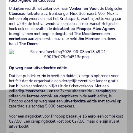
Alex Agnew en Clouseau
Uitkijken wordt het zeker ook naar
Vonken en Vuur
, de Belgische
Clouseau-tribute
o.l.v. frontzanger Nick Beernaert. Voor Nick is
het een blij weerzien met het Kristalpark, want hij zette vorig jaar
met U2BE de festivalweide al eens op z’n kop. Vanuit Belgische
hoek ook een opvallende
debutant
op
Pinopop
:
Alex Agnew
brengt samen met begeleidingsband
The Moonlovers
een
eerbetoon
aan zijn eerste muzikale held
Jim Morrison
en diens
band
The Doors
.
Op weg naar uitverkochte editie
Dat het publiek er zin in heeft en duidelijk begrip opbrengt voor
het feit dat de organisatie een dergelijk event niet langer gratis
kan blijven aanbieden, blijkt uit de ticketverkoop. Met een
volledig
uitverkochte
- en tot 2x toe uitgebreide -
camping
en
stilaan de
laatste combi- en dagtickets
in de aanbieding, is
Pinopop goed op weg naar een
uitverkochte editie
met zowel op
zaterdag als zondag 5.000 bezoekers.
Voor een dagticket voor Pinopop betaal je 15 euro, een combi kost
€27,50. Een campingticket kost ook €27,50, maar die zijn dus al
uitverkocht.