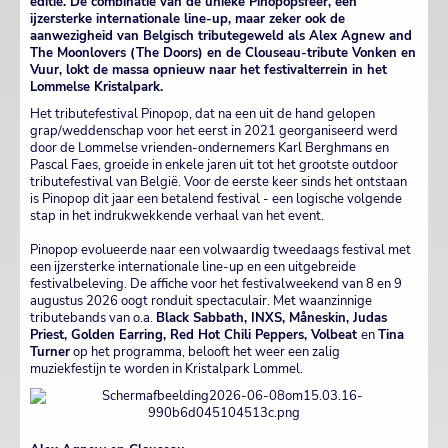
editie. De combinatie van de unieke Pinopopsfeer, een
ijzersterke internationale line-up, maar zeker ook de
aanwezigheid van Belgisch tributegeweld als Alex Agnew and
The Moonlovers (The Doors) en de Clouseau-tribute Vonken en
Vuur, lokt de massa opnieuw naar het festivalterrein in het
Lommelse Kristalpark.
Het tributefestival Pinopop, dat na een uit de hand gelopen
grap/weddenschap voor het eerst in 2021 georganiseerd werd
door de Lommelse vrienden-ondernemers Karl Berghmans en
Pascal Faes, groeide in enkele jaren uit tot het grootste outdoor
tributefestival van België. Voor de eerste keer sinds het ontstaan
is Pinopop dit jaar een betalend festival - een logische volgende
stap in het indrukwekkende verhaal van het event.
Pinopop evolueerde naar een volwaardig tweedaags festival met
een ijzersterke internationale line-up en een uitgebreide
festivalbeleving. De affiche voor het festivalweekend van 8 en 9
augustus 2026 oogt ronduit spectaculair. Met waanzinnige
tributebands van o.a.
Black Sabbath, INXS, Måneskin, Judas
Priest, Golden Earring, Red Hot Chili Peppers, Volbeat
en
Tina
Turner
op het programma, belooft het weer een zalig
muziekfestijn te worden in Kristalpark Lommel.