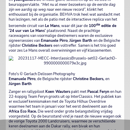
beursoppervlakte. “
Met nu al meer bezoekers op de eerste dag
zijn we aardig op weg naar een nieuw record
”, klinkt het
enthousiast bij de organisatie. BEHVA trok heel wat aandacht met
hun lezingen, net als de patio met de interactieve replica van het
ste
beroemde circuit van
Le Mans
, waar dit jaar de
100
editie de
’24 uur van Le Mans’
plaatsvond. Naast de prachtige
racewagens van voormalige deelnemers waren de exclusieve
signeersessies van
Emanuele Pirro
,
Jürgen Barth
en de Belgische
rijdster
Christine Beckers
een voltreffer. Samen is het trio goed
voor zes Le Mans overall overwinningen en vijf klassementen.
Foto's © Gerlach Delissen Photography
Emanuele Pirro
, de Belgische rijdster
Christine Beckers,
en
Jürgen Barth
Zanger en rallypiloot
Koen Wauters
pakt met
Pascal Feryn
en hun
22-koppig Team Feryn groots uit op InterClassics. Het publiek kan
er exclusief kennismaken met de Toyota Hilhux Overdrive
waarmee het team in januari voor het eerst deelneemt aan de
Africa Eco Race.
Die werd onder grote belangstelling vrijdag
voorgesteld. Op de beursstand vind je naast de nieuwe wagen ook
de vorige Toyota 2000 Landcruisers, waarmee ze verschillende
keren deelnamen aan de Dakar rally, een bivak en hun