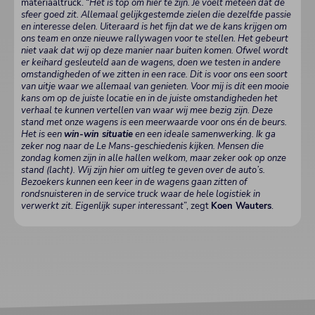
materiaaltruck. “
Het is top om hier te zijn. Je voelt meteen dat de
sfeer goed zit. Allemaal gelijkgestemde zielen die dezelfde passie
en interesse delen. Uiteraard is het fijn dat we de kans krijgen om
ons team en onze nieuwe rallywagen voor te stellen. Het gebeurt
niet vaak dat wij op deze manier naar buiten komen. Ofwel wordt
er keihard gesleuteld aan de wagens, doen we testen in andere
omstandigheden of we zitten in een race. Dit is voor ons een soort
van uitje waar we allemaal van genieten. Voor mij is dit een mooie
kans om op de juiste locatie en in de juiste omstandigheden het
verhaal te kunnen vertellen van waar wij mee bezig zijn. Deze
stand met onze wagens is een meerwaarde voor ons én de beurs.
Het is een
win-win situatie
en een ideale samenwerking. Ik ga
zeker nog naar de Le Mans-geschiedenis kijken. Mensen die
zondag komen zijn in alle hallen welkom, maar zeker ook op onze
stand (lacht). Wij zijn hier om uitleg te geven over de auto’s.
Bezoekers kunnen een keer in de wagens gaan zitten of
rondsnuisteren in de service truck waar de hele logistiek in
verwerkt zit. Eigenlijk super interessant
”, zegt
Koen Wauters
.