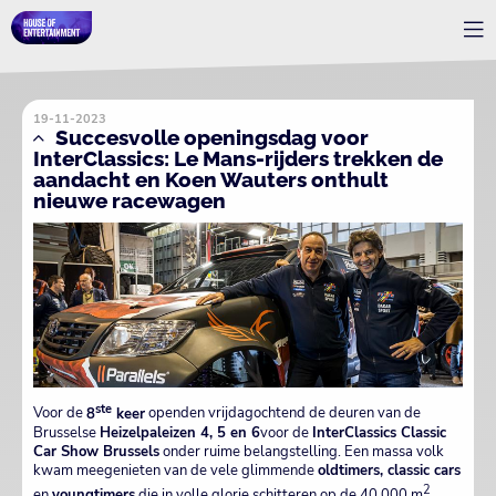
19-11-2023
Succesvolle openingsdag voor
InterClassics: Le Mans-rijders trekken de
aandacht en Koen Wauters onthult
nieuwe racewagen
ste
Voor de
8
keer
openden vrijdagochtend de deuren van de
Brusselse
Heizelpaleizen 4, 5 en 6
voor de
InterClassics Classic
Car Show Brussels
onder ruime belangstelling. Een massa volk
kwam meegenieten van de vele glimmende
oldtimers, classic cars
2
en
youngtimers
die in volle glorie schitteren op de 40.000 m