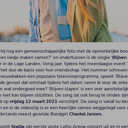
hij nog een gemeenschappelijke foto met de opmerkelijke boo
een liedje maken samen?
” en ondertussen is de single
‘Blijven
 in de Lage Landen. Vorig jaar, tijdens het meerdaagse event ‘
de het duo de basis voor hun vriendschap. Het nummer schreven
 nieuwbakken een populaire televisieprogramma, speelt ‘Blijven
e gevoel dat ontstaat tijdens het daten: neem ik voor de zeker
n wat ondergoed mee? ‘Blijven slapen’ is een zeer aanstekeli
iet kan blijven stilzitten. De song zal ook terug te vinden zijn
t op
vrijdag 12 maart 2021
verschijnt. De song is vanaf nu be
en in de videoclip is er een heerlijke cameo weggelegd voor a
ederlands meest gewilde Bondgirl
Chantal Janzen.
rkocht
Snelle
zijn eerste grote Lotto Arena-concert uit en in e