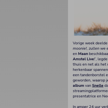
Vorige week deelde 
moonie!, zullen we 
en
Maan
beschikbaar
Amstel Live
!’, leg
thuis en net als het
herkenbaar spannend
een tandenborstel e
geworden, waarop je n
album
van
Snelle
da
streamingplatformen 
presentatrice en N
In amper 24 uur ve