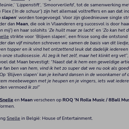
Reünie
,’ ‘
Lippenstift
’, ‘
Smoorverliefd
’, tot de samenwerking met
 Flex (‘
In de schuur
’) zijn het allemaal voltreffers en aan dat i
n slapen
’ worden toegevoegd. Voor zijn gloednieuwe single str
nder dan
Maan
, die ook in Vlaanderen erg succesvol is door h
an mij
’) en haar solohits
‘Ze huilt maar ze lacht
’ en
‘Zo kan het d
elle
strikte voor ‘Blijven slapen’, een frisse song die ontstond
der dan vijf minuten schreven we samen de basis van dit liedj
een topper en ik vind het ontzettend leuk dat dadelijk iedere
 onze studiosessie. Al zeg ik het zelf, maar het klinkt erg vet
”
voel dat Maan bevestigt: “
Naast dat ik hem een geweldige arti
 fan ben van hem, vind ik het zo super dat we nu ook als goede
Op ‘Blijven slapen’ kan je keihard dansen in de woonkamer of o
iekem meebewegen met je heupen en je vingers, iets wat ieder
jden vermoed ik zo!
”
Snelle
en
Maan
verscheen op
ROQ ’N Rolla Music / 8Ball Mu
formen.
ing
Snelle
in België: House of Entertainment.