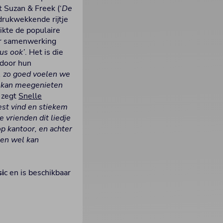
 Suzan & Freek (‘
De
ndrukwekkende rijtje
ikte de populaire
aar samenwerking
us ook’
. Het is die
 door hun
e, zo goed voelen we
en kan meegenieten
, zegt
Snelle
est vind en stiekem
 vrienden dit liedje
p kantoor, en achter
een wel kan
si
c en is beschikbaar