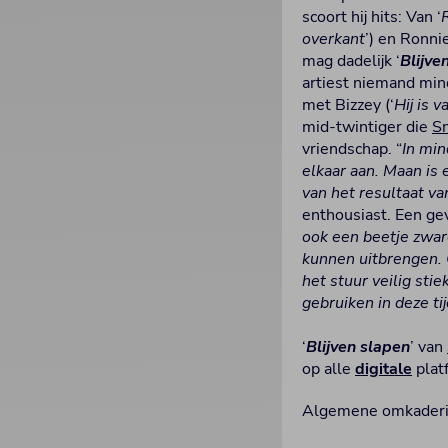
scoort hij hits: Van ‘
overkant
’) en Ronnie
mag dadelijk ‘
Blijve
artiest niemand mi
met Bizzey (‘
Hij is v
mid-twintiger die
Sn
vriendschap. “
In min
elkaar aan. Maan is 
van het resultaat van
enthousiast. Een ge
ook een beetje zware
kunnen uitbrengen. 
het stuur veilig st
gebruiken in deze ti
‘
Blijven slapen
’ van
op alle
digitale
plat
Algemene omkader