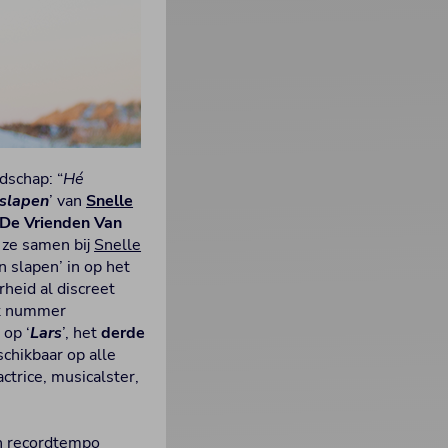
dschap: “
Hé
 slapen
’ van
Snelle
De Vrienden Van
 ze samen bij
Snelle
 slapen’ in op het
heid al discreet
jk nummer
 op ‘
Lars
’, het
derde
schikbaar op alle
ctrice, musicalster,
en recordtempo