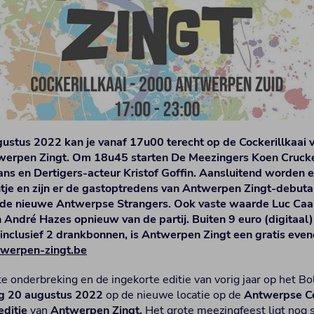
ustus 2022 kan je vanaf 17u00 terecht op de Cockerillkaai 
twerpen Zingt. Om 18u45 starten De Meezingers Koen Cruck
ns en Dertigers-acteur Kristof Goffin. Aansluitend worden e
tje en zijn er de gastoptredens van Antwerpen Zingt-debuta
, de nieuwe Antwerpse Strangers. Ook vaste waarde Luc Caal
ndré Hazes opnieuw van de partij. Buiten 9 euro (digitaal) 
inclusief 2 drankbonnen, is Antwerpen Zingt een gratis eve
erpen-zingt.be
te onderbreking en de ingekorte editie van vorig jaar op het Bo
g 20 augustus 2022
op de nieuwe locatie op de
Antwerpse Co
editie
van
Antwerpen Zingt.
Het grote meezingfeest ligt nog 