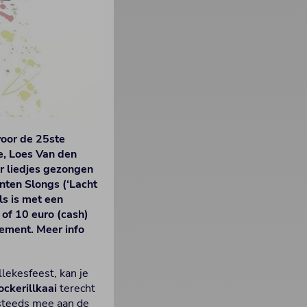
voor de 25ste
e, Loes Van den
r liedjes gezongen
nten Slongs (‘Lacht
s is met een
of 10 euro (cash)
nement. Meer info
llekesfeest, kan je
ckerillkaai
terecht
steeds mee aan de