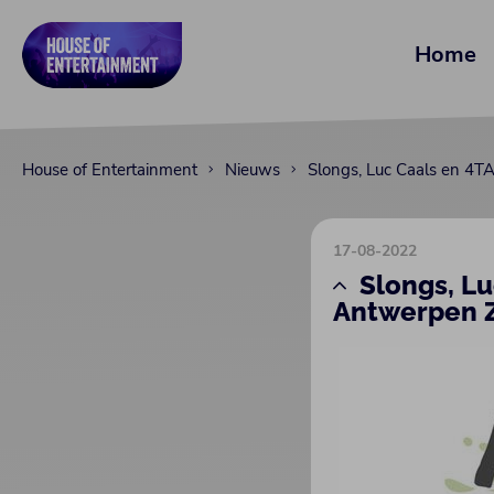
Home
House of Entertainment
Nieuws
Slongs, Luc Caals en 4T
17-08-2022
Slongs, L
Antwerpen Z