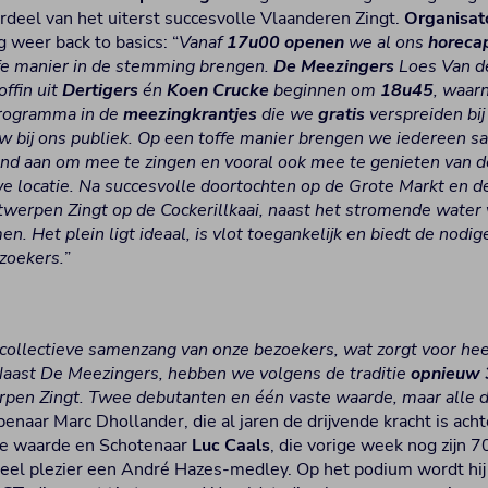
rdeel van het uiterst succesvolle Vlaanderen Zingt.
Organisat
 weer back to basics: “
Vanaf
17u00
openen
we al ons
horeca
fe manier in de stemming brengen.
De Meezingers
Loes Van de
ffin uit
Dertigers
én
Koen Crucke
beginnen om
18u45
, waar
programma in de
meezingkrantjes
die we
gratis
verspreiden bi
uw bij ons publiek. Op een toffe manier brengen we iedereen
d aan om mee te zingen en vooral ook mee te genieten van de 
e locatie. Na succesvolle doortochten op de Grote Markt en
twerpen Zingt op de Cockerillkaai, naast het stromende water 
en. Het plein ligt ideaal, is vlot toegankelijk en biedt de nodi
ezoekers.
”
 collectieve samenzang van onze bezoekers, wat zorgt voor he
Naast De Meezingers, hebben we volgens de traditie
opnieuw 3
rpen Zingt. Twee debutanten en één vaste waarde, maar alle
enaar Marc Dhollander, die al jaren de drijvende kracht is acht
te waarde en Schotenaar
Luc Caals
, die vorige week nog zijn 7
veel plezier een André Hazes-medley. Op het podium wordt hij