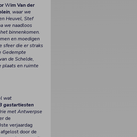
or
W
im Van der
plein
, waar we
n Heuvel, Stef
na we naadloos
j het binnenkomen.
 samen en moedigen
sfeer die er straks
 de Gedempte
van de Schelde,
ge plaats en ruimte
el wat
 gastartiesten
 drie met Antwerpse
er de
0ste verjaardag
 afgelost door de