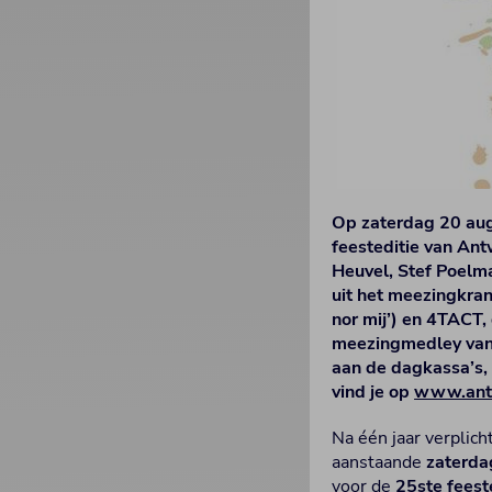
Op zaterdag 20 aug
feesteditie van An
Heuvel, Stef Poelma
uit het meezingkran
nor mij’) en 4TACT
meezingmedley van A
aan de dagkassa’s, 
vind je op
www.antw
Na één jaar verplich
aanstaande
zaterda
voor de
25ste feest