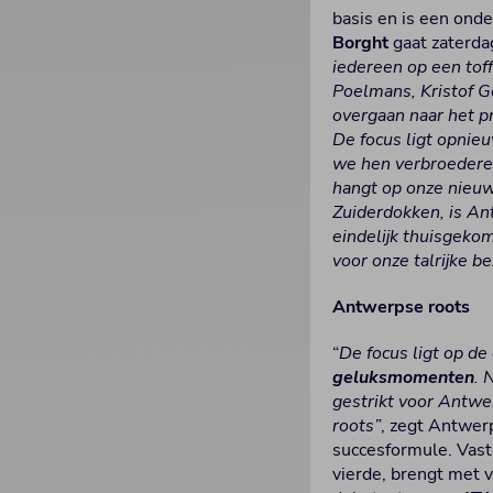
basis en is een onde
Borght
gaat zaterdag
iedereen op een tof
Poelmans, Kristof Go
overgaan naar het 
De focus ligt opnie
we hen verbroederen
hangt op onze nieuw
Zuiderdokken, is An
eindelijk thuisgekom
voor onze talrijke b
Antwerpse roots
“
De focus ligt op de
geluksmomenten
. 
gestrikt voor Antwe
roots”
, zegt Antwerp
succesformule. Vas
vierde, brengt met 