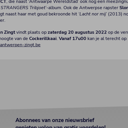
ACT
, die naast ‘Antwaarpe Wereldstad’ ook nog een meezing
 STRANGERS Tribjoet
’-album. Ook de Antwerpse rapster
Slo
engt naast haar met goud bekroonde hit
‘Lacht nor mij
’ (2013) n
er.
n Zingt
vindt plaats op
zaterdag 20 augustus 2022
op de ve
 hoogte van de
Cockerillkaai
.
Vanaf 17u00
kan je al terecht op
ntwerpen-zingt.be
Abonnees van onze nieuwsbrief
genieten volop van gratis voordelen!