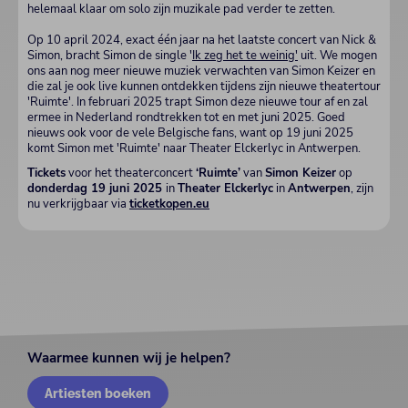
helemaal klaar om solo zijn muzikale pad verder te zetten.
Op 10 april 2024, exact één jaar na het laatste concert van Nick &
Simon, bracht Simon de single '
Ik zeg het te weinig'
uit. We mogen
ons aan nog meer nieuwe muziek verwachten van Simon Keizer en
die zal je ook live kunnen ontdekken tijdens zijn nieuwe theatertour
'Ruimte'. In februari 2025 trapt Simon deze nieuwe tour af en zal
ermee in Nederland rondtrekken tot en met juni 2025. Goed
nieuws ook voor de vele Belgische fans, want op 19 juni 2025
komt Simon met 'Ruimte' naar Theater Elckerlyc in Antwerpen.
Tickets
voor het theaterconcert
‘Ruimte’
van
Simon Keizer
op
donderdag 19 juni 2025
in
Theater Elckerlyc
in
Antwerpen
, zijn
nu verkrijgbaar via
ticketkopen.eu
Waarmee kunnen wij je helpen?
Artiesten boeken