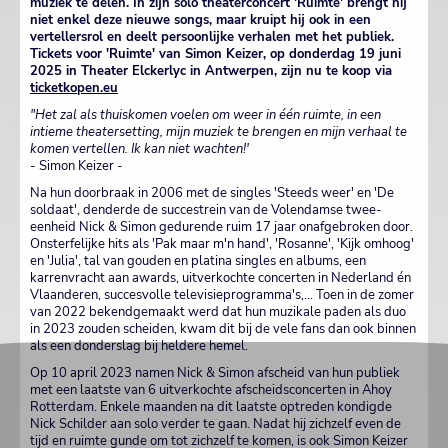
muziek te delen. In zijn solo theaterconcert 'Ruimte' brengt hij
niet enkel deze nieuwe songs, maar kruipt hij ook in een
vertellersrol en deelt persoonlijke verhalen met het publiek.
Tickets voor 'Ruimte' van Simon Keizer, op donderdag 19 juni
2025 in Theater Elckerlyc in Antwerpen, zijn nu te koop via
ticketkopen.eu
"Het zal als thuiskomen voelen om weer in één ruimte, in een
intieme theatersetting, mijn muziek te brengen en mijn verhaal te
komen vertellen. Ik kan niet wachten!'
- Simon Keizer -
Na hun doorbraak in 2006 met de singles 'Steeds weer' en 'De
soldaat', denderde de succestrein van de Volendamse twee-
eenheid Nick & Simon gedurende ruim 17 jaar onafgebroken door.
Onsterfelijke hits als 'Pak maar m'n hand', 'Rosanne', 'Kijk omhoog'
en 'Julia', tal van gouden en platina singles en albums, een
karrenvracht aan awards, uitverkochte concerten in Nederland én
Vlaanderen, succesvolle televisieprogramma's,... Toen in de zomer
van 2022 bekendgemaakt werd dat hun muzikale paden als duo
in 2023 zouden scheiden, kwam dit bij de vele fans dan ook binnen
als een donderslag bij heldere hemel.
Op 10 april 2023 namen Nick & Simon afscheid van hun publiek
met een laatste van 6 uitverkochte afscheidsconcerten in Ahoy
Rotterdam. Enkele maanden na dit laatste optreden kondigde
Nick Schilder aan solo verder te gaan. Nadat hij zichzelf even de
tijd en ruimte gunde om tot zichzelf te komen, is ook Simon Keizer