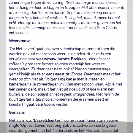
zomersingle tegen de verzuring.
“Goh, sommige mensen durven
het uithangen door te klagen en te zagen. Met alle respect, maar ik
denk en zeg dan ‘relax en dance’. Geeft den dezen nog een fris
pintje en hij is helemaal content. Ik zing het, maar ik meen het ook
echt. Het zijn die kleine geluksmomentjes die kleur geven aan het
leven en die sommige mensen niet meer zien
”, zegt Sam Gooris
enthousiast.
Weervrouw
‘Op Het Leven’ gaat ook over vriendschap en zomerdagen die
worden gevuld met schoon weer. In de tekst zit er zelfs een
verwijzing naar
weervrouw
Jacotte Brokken
. “
Net als haar
collega’s probeert Jacotte zo goed mogelijk het weer te
voorspellen. Ze doet haar best, ook al klagen mensen nogal
gemakkelijk als ze er eens naast zit. Zonde. Daarnaast maakt het
weer op zich niet uit. Volgens mij kan je met je maten en
kameraden alle zomerdagen invullen met schoon weer. Als je met
hen samen bent, maakt het niet uit hoe koud of hoe warm het
buiten is, de zon schijnt of het regent. Integendeel. Met hen in de
buurt zijn het altijd mooie momenten die je samen deelt en
koestert
”, gaat Sam Gooris verder.
Goriaans
Net als in o.a. ‘
Basketsloefkes’
hoor je in Sam Gooris zijn nieuwe
single ‘
Op Het Leven’
wat begrijpbare, zelfverzonnen Engelse
woorden gemixt met het Nederlands en het Mechels. Je zou dat