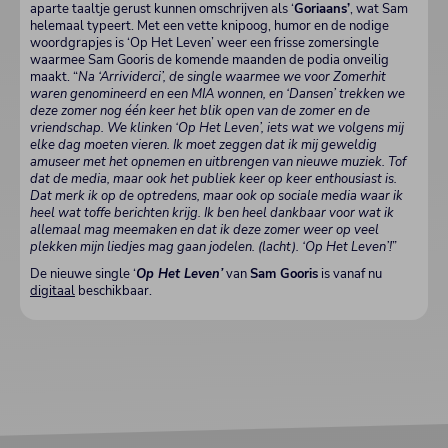
aparte taaltje gerust kunnen omschrijven als ‘
Goriaans’
, wat Sam
helemaal typeert. Met een vette knipoog, humor en de nodige
woordgrapjes is ‘Op Het Leven’ weer een frisse zomersingle
waarmee Sam Gooris de komende maanden de podia onveilig
maakt. “
Na ‘Arrividerci’, de single waarmee we voor Zomerhit
waren genomineerd en een MIA wonnen, en ‘Dansen’ trekken we
deze zomer nog één keer het blik open van de zomer en de
vriendschap. We klinken ‘Op Het Leven’, iets wat we volgens mij
elke dag moeten vieren. Ik moet zeggen dat ik mij geweldig
amuseer met het opnemen en uitbrengen van nieuwe muziek. Tof
dat de media, maar ook het publiek keer op keer enthousiast is.
Dat merk ik op de optredens, maar ook op sociale media waar ik
heel wat toffe berichten krijg. Ik ben heel dankbaar voor wat ik
allemaal mag meemaken en dat ik deze zomer weer op veel
plekken mijn liedjes mag gaan jodelen. (lacht). ‘Op Het Leven’!
”
De nieuwe single ‘
Op Het Leven’
van
Sam Gooris
is vanaf nu
digitaal
beschikbaar.