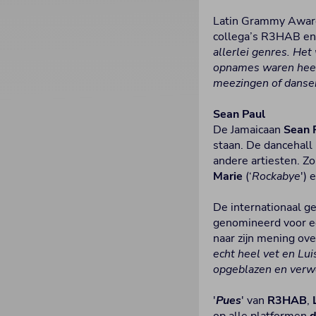
Latin Grammy Award-
collega’s R3HAB en 
allerlei genres. He
opnames waren heel 
meezingen of dansen
Sean Paul
De Jamaicaan
Sean 
staan. De dancehal
andere artiesten. Z
Marie
(‘
Rockabye
') 
De internationaal g
genomineerd voor 
naar zijn mening ov
echt heel vet en Lu
opgeblazen en verwe
'
Pues
' van
R3HAB
,