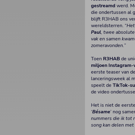
gestreamd
werd. Me
die ondertussen al 
blijft R3HAB ons ve
wereldsterren. “
Het
Paul
, twee absolut
vak en samen kwamen
zomeravonden.
”
Toen
R3HAB
de uni
miljoen Instagram-
eerste teaser van d
lanceringsweek al m
speelt de
TikTok-su
de video ondertusse
Het is niet de eerst
‘
Bésame
’ nog same
nummers die ik tot n
song kan delen met de