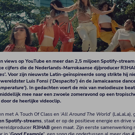
en views op YouTube en meer dan 2,5 miljoen Spotify-stream
erke cijfers die de Nederlands-Marrokaanse dj/producer R3HAB
es
’. Voor zijn nieuwste Latin-geïnspireerde song strikte hij
wereldster Luis Fonsi (‘
Despacito
’) én de Jamaicaanse danc
emperature
’). In gedachten voert de mix van melodieuze bea
middellijk mee naar een zwoele zomeravond op een tropische
door de heerlijke videoclip.
en met A Touch Of Class en
‘All Around The World
’ (LaLaLa),
en Spotify-streams
, staat er op de positieve energie en drive
wereldproducer
R3HAB
geen maat. Zijn eerste samenwerking
r in ‘
Good Example
’
, een song die ondertussen al meer dan
45