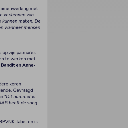
e samenwerking met
en verkennen van
te kunnen maken. De
elen wanneer mensen
s op zijn palmares
men te werken met
 Bandit en Anne-
dere keren
egende. Gevraagd
n “
Dit nummer is
3HAB heeft de song
RPVNK-label en is