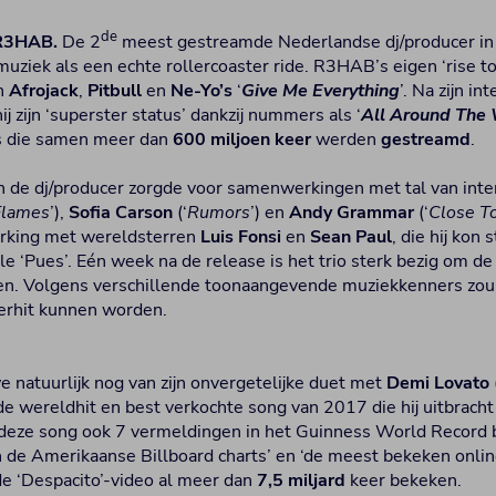
de
R3HAB.
De 2
meest gestreamde Nederlandse dj/producer in 
n muziek als een echte rollercoaster ride. R3HAB’s eigen ‘rise 
n
Afrojack
,
Pitbull
en
Ne-Yo’s
‘
Give Me Everything
’. Na zijn in
j zijn ‘superster status’ dankzij nummers als ‘
All Around The
ts die samen meer dan
600 miljoen keer
werden
gestreamd
.
n de dj/producer zorgde voor samenwerkingen met tal van inter
Flames
’),
Sofia Carson
(‘
Rumors
’) en
Andy Grammar
(‘
Close To
erking met wereldsterren
Luis Fonsi
en
Sean Paul
, die hij kon 
 ‘Pues’. Eén week na de release is het trio sterk bezig om de
eren. Volgens verschillende toonaangevende muziekkenners zo
erhit kunnen worden.
 natuurlijk nog van zijn onvergetelijke duet met
Demi Lovato
 de wereldhit en best verkochte song van 2017 die hij uitbrac
deze song ook 7 vermeldingen in het Guinness World Record 
n de Amerikaanse Billboard charts’ en ‘de meest bekeken online
e ‘Despacito’-video al meer dan
7,5 miljard
keer bekeken.