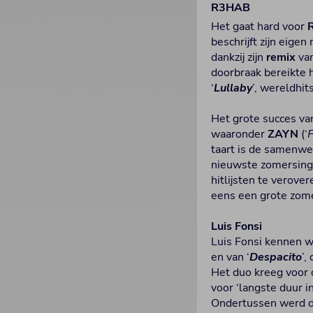
R3HAB
Het gaat hard voor
beschrijft zijn eige
dankzij zijn
remix
va
doorbraak bereikte hi
‘
Lullaby
’, wereldhi
Het grote succes va
waaronder
ZAYN
(‘
taart is de samenw
nieuwste zomersingle
hitlijsten te verov
eens een grote zom
Luis Fonsi
Luis Fonsi kennen we
en van ‘
Despacito
’,
Het duo kreeg voor 
voor ‘langste duur i
Ondertussen werd d