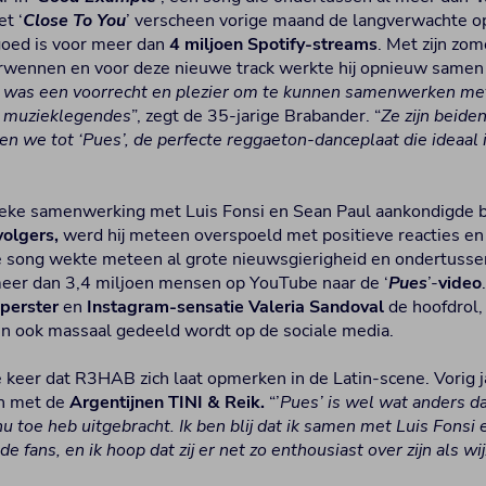
t ‘
Close To You
’ verscheen vorige maand de langverwachte o
goed is voor meer dan
4 miljoen Spotify-streams
. Met zijn zo
rwennen en voor deze nieuwe track werkte hij opnieuw samen
 was een voorrecht en plezier om te kunnen samenwerken m
e muzieklegendes
”, zegt de 35-jarige Brabander. “
Ze zijn beide
 we tot ‘Pues’, de perfecte reggaeton-danceplaat die ideaal
eke samenwerking met Luis Fonsi en Sean Paul aankondigde bi
volgers,
werd hij meteen overspoeld met positieve reacties en
e song wekte meteen al grote nieuwsgierigheid en ondertussen
eer dan 3,4 miljoen mensen op YouTube naar de ‘
Pues
’-
video
perster
en
Instagram-sensatie Valeria Sandoval
de hoofdrol,
n ook massaal gedeeld wordt op de sociale media.
e keer dat R3HAB zich laat opmerken in de Latin-scene. Vorig j
n met de
Argentijnen
TINI & Reik.
“’
Pues’ is wel wat anders d
u toe heb uitgebracht. Ik ben blij dat ik samen met Luis Fonsi
 fans, en ik hoop dat zij er net zo enthousiast over zijn als wij