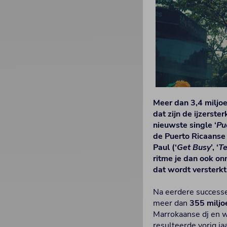
Meer dan 3,4 miljo
dat zijn de ijzerst
nieuwste single ‘
Pu
de Puerto Ricaanse 
Paul (‘
Get Busy
’, ‘
T
ritme je dan ook on
dat wordt versterkt 
Na eerdere success
meer dan
355 miljo
Marrokaanse dj en 
resulteerde vorig jaa