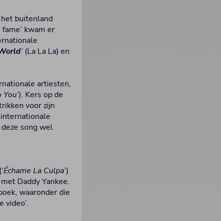
het buitenland
to fame’ kwam er
ternationale
 World
’
(La La La) en
nationale artiesten,
 You’
). Kers op de
strikken voor zijn
 internationale
u deze song wel
(‘
Échame La Culpa
’)
ht met Daddy Yankee.
boek, waaronder die
 video’.