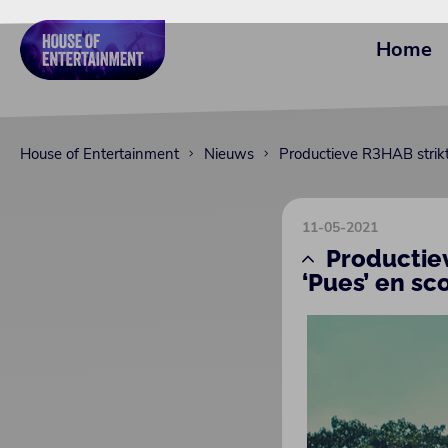
Home
House of Entertainment
Nieuws
Productieve R3HAB strikt
11-05-2021
Productiev
‘Pues’ en sc