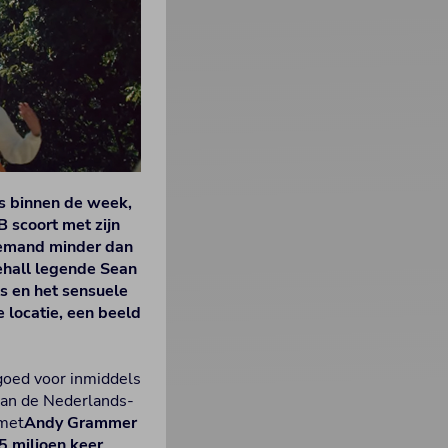
s binnen de week,
 scoort met zijn
 niemand minder dan
ehall legende Sean
ts en het sensuele
 locatie, een beeld
 goed voor inmiddels
 van de Nederlands-
 met
Andy Grammer
 miljoen keer