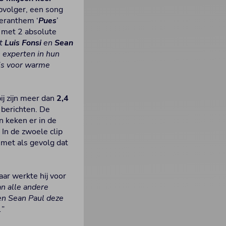
pvolger, een song
meranthem ‘
Pues
’
 met 2 absolute
et
Luis Fonsi
en
Sean
n experten in hun
 is voor warme
j zijn meer dan
2,4
 berichten. De
 keken er in de
. In de zwoele clip
 met als gevolg dat
aar werkte hij voor
an alle andere
 en Sean Paul deze
.
”