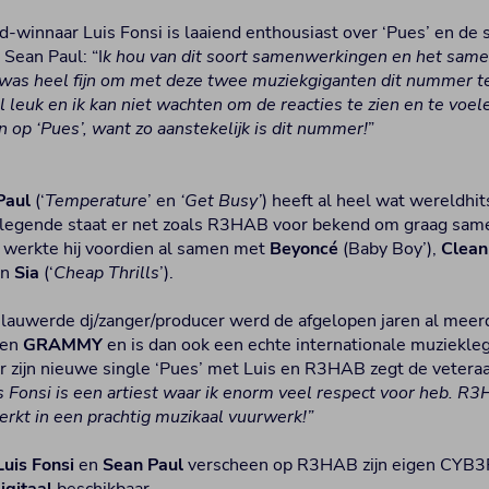
winnaar Luis Fonsi is laaiend enthousiast over ‘Pues’ en d
Sean Paul: “I
k hou van dit soort samenwerkingen en het sam
t was heel fijn om met deze twee muziekgiganten dit nummer 
leuk en ik kan niet wachten om de reacties te zien en te vo
 op ‘Pues’, want zo aanstekelijk is dit nummer!
”
Paul
(‘
Temperature
’ en
‘Get Busy’
) heeft al heel wat wereldhit
l legende staat er net zoals R3HAB voor bekend om graag sa
o werkte hij voordien al samen met
Beyoncé
(Baby Boy’),
Clean
en
Sia
(‘
Cheap Thrills
’).
elauwerde dj/zanger/producer werd de afgelopen jaren al meer
een
GRAMMY
en is dan ook een echte internationale muziekl
er zijn nieuwe single ‘Pues’ met Luis en R3HAB zegt de veteraa
is Fonsi is een artiest waar ik enorm veel respect voor heb. R
rkt in een prachtig muzikaal vuurwerk!”
Luis Fonsi
en
Sean Paul
verscheen op R3HAB zijn eigen CYB3