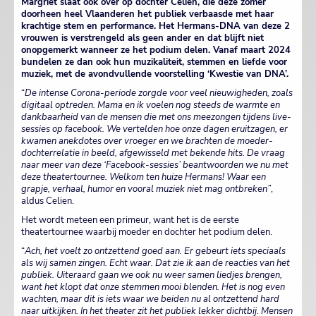
Margriet slaat ook over op dochter Celien, die deze zomer
doorheen heel Vlaanderen het publiek verbaasde met haar
krachtige stem en performance. Het Hermans-DNA van deze 2
vrouwen is verstrengeld als geen ander en dat blijft niet
onopgemerkt wanneer ze het podium delen. Vanaf maart 2024
bundelen ze dan ook hun muzikaliteit, stemmen en liefde voor
muziek, met de avondvullende voorstelling ‘Kwestie van DNA’.
“
De intense Corona-periode zorgde voor veel nieuwigheden, zoals
digitaal optreden. Mama en ik voelen nog steeds de warmte en
dankbaarheid van de mensen die met ons meezongen tijdens live-
sessies op facebook. We vertelden hoe onze dagen eruitzagen, er
kwamen anekdotes over vroeger en we brachten de moeder-
dochterrelatie in beeld, afgewisseld met bekende hits. De vraag
naar meer van deze ‘Facebook-sessies’ beantwoorden we nu met
deze theatertournee. Welkom ten huize Hermans! Waar een
grapje, verhaal, humor en vooral muziek niet mag ontbreken”
,
aldus Celien.
Het wordt meteen een primeur, want het is de eerste
theatertournee waarbij moeder en dochter het podium delen.
“
Ach, het voelt zo ontzettend goed aan. Er gebeurt iets speciaals
als wij samen zingen. Echt waar. Dat zie ik aan de reacties van het
publiek. Uiteraard gaan we ook nu weer samen liedjes brengen,
want het klopt dat onze stemmen mooi blenden. Het is nog even
wachten, maar dit is iets waar we beiden nu al ontzettend hard
naar uitkijken. In het theater zit het publiek lekker dichtbij. Mensen