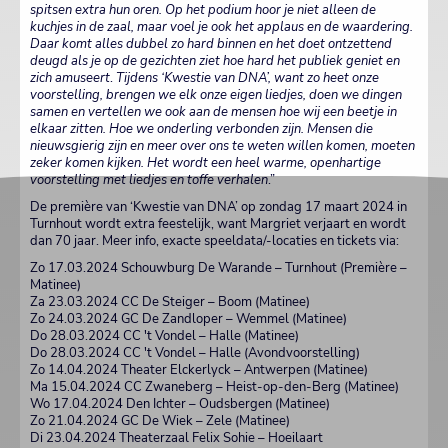
spitsen extra hun oren. Op het podium hoor je niet alleen de
kuchjes in de zaal, maar voel je ook het applaus en de waardering.
Daar komt alles dubbel zo hard binnen en het doet ontzettend
deugd als je op de gezichten ziet hoe hard het publiek geniet en
zich amuseert
.
Tijdens ‘Kwestie van DNA’, want zo heet onze
voorstelling, brengen we elk onze eigen liedjes, doen we dingen
samen en vertellen we ook aan de mensen hoe wij een beetje in
elkaar zitten. Hoe we onderling verbonden zijn. Mensen die
nieuwsgierig zijn en meer over ons te weten willen komen, moeten
zeker komen kijken. Het wordt een heel warme, openhartige
voorstelling met liedjes en toffe verhalen
.”
De première van ‘Kwestie van DNA’ op zondag 17 maart 2024 in
Turnhout wordt extra feestelijk, want Margriet verjaart en wordt
dan 70 jaar. Meer info, exacte speeldata/-locaties en tickets via:
Zo 17.03.2024 Schouwburg De Warande – Turnhout (Première –
Matinee)
Za 23.03.2024 CC De Steiger – Boom (Matinee)
Zo 24.03.2024 GC De Zandloper – Wemmel (Matinee)
Do 28.03.2024 CC 't Vondel – Halle (Matinee)
Do 28.03.2024 CC 't Vondel – Halle (Avondvoorstelling)
Zo 14.04.2024 Theater Elckerlyck – Antwerpen (Matinee)
Ma 15.04.2024 CC Zwaneberg – Heist-op-den-Berg (Matinee)
Wo 17.04.2024 Den Ichter – Oudsbergen (Matinee)
Zo 21.04.2024 GC De Wiek – Zele (Matinee)
Di 23.04.2024 Theaterzaal Felix Sohie – Hoeilaart