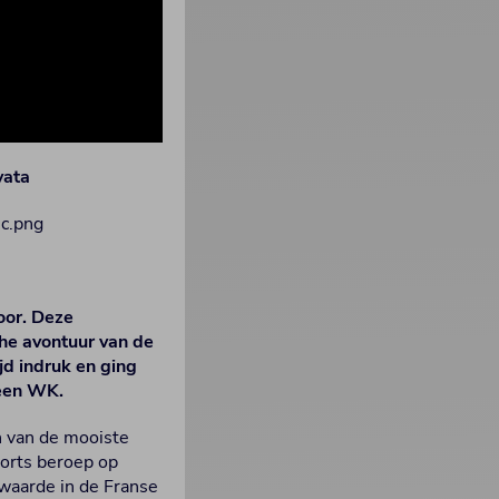
yata
oor. Deze
he avontuur van de
d indruk en ging
 een WK.
n van de mooiste
ports beroep op
 waarde in de Franse