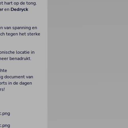
t hart op de tong.
er
en
Dedryck
en van spanning en
tch tegen het sterke
conische locatie in
meer benadrukt.
chte
ig document van
orts in de dagen
rs!