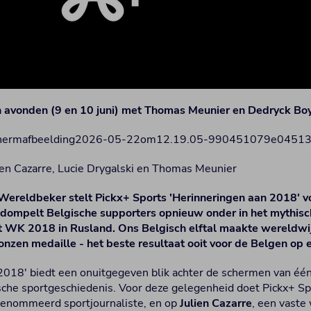
n avonden (9 en 10 juni) met Thomas Meunier en Dedryck Bo
ien Cazarre, Lucie Drygalski en Thomas Meunier
Wereldbeker stelt Pickx+ Sports 'Herinneringen aan 2018' v
 dompelt Belgische supporters opnieuw onder in het mythisc
t WK 2018 in Rusland. Ons Belgisch elftal maakte wereldwij
onzen medaille - het beste resultaat ooit voor de Belgen op
2018' biedt een onuitgegeven blik achter de schermen van éé
ische sportgeschiedenis. Voor deze gelegenheid doet Pickx+ S
renommeerd sportjournaliste, en op
Julien Cazarre
, een vaste