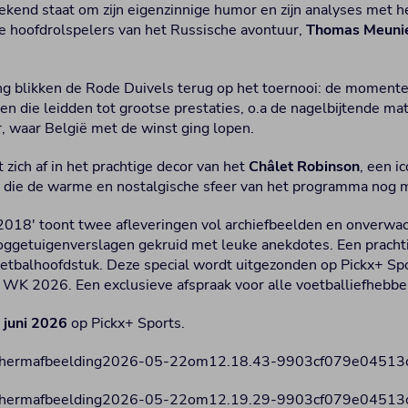
ekend staat om zijn eigenzinnige humor en zijn analyses met he
 hoofdrolspelers van het Russische avontuur,
Thomas Meuni
ing blikken de Rode Duivels terug op het toernooi: de moment
n die leidden tot grootse prestaties, o.a de nagelbijtende ma
, waar België met de winst ging lopen.
 zich af in het prachtige decor van het
Châlet Robinson
, een i
l
die de warme en nostalgische sfeer van het programma nog 
2018' toont twee afleveringen vol archiefbeelden en onverwa
ggetuigenverslagen gekruid met leuke anekdotes. Een pracht
oetbalhoofdstuk. Deze special wordt uitgezonden op Pickx+ Sp
 WK 2026. Een exclusieve afspraak voor alle voetballiefhebbe
 juni 2026
op Pickx+ Sports.