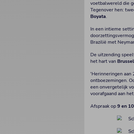
voetbalwereld die g
Tegenover hen: twee
Boyata
.
In een intieme sett
doorzettingsvermoge
Brazilië met Neymar
De uitzending speelt
het hart van
Brusse
'Herinneringen aan 
ontboezemingen. Oo
een onvergetelijk v
voorafgaand aan het
Afspraak op
9 en 10