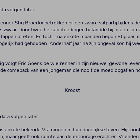
ata volgen later
enner Stig Broeckx betrokken bij een zware valpartij tijdens d
as zwaar: door twee hersenbloedingen belandde hij in een coma
stappen of eten. En toch… na enkele maanden begon Stig aan e
gelijk had gehouden. Anderhalf jaar na zijn ongeval kon hij w
ig volgt Eric Goens de wielrenner in zijn nieuwe, gewone leve
ij de comeback van een jongeman die nooit de moed opgaf en n
data volgen later
ns enkele bekende Vlamingen in hun dagelijkse leven. Hij toont
ken, maar geeft ook ruimte aan de entourage erachter. Vrienden