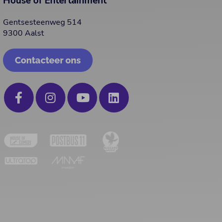
House of Entertainment
Gentsesteenweg 514
9300 Aalst
Contacteer ons