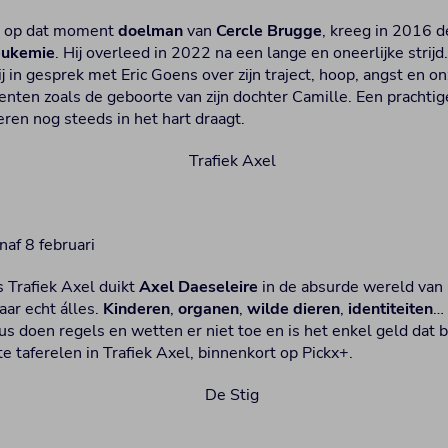
 op dat moment
doelman
van
Cercle Brugge
, kreeg in 2016 
eukemie
. Hij overleed in 2022 na een lange en oneerlijke strijd
hij in gesprek met Eric Goens over zijn traject, hoop, angst en 
ten zoals de geboorte van zijn dochter Camille. Een prachti
ren nog steeds in het hart draagt.
naf 8 februari
s Trafiek Axel duikt
Axel Daeseleire
in de absurde wereld van i
Maar echt álles.
Kinderen
,
organen
,
wilde dieren
,
identiteiten
…
us doen regels en wetten er niet toe en is het enkel geld dat 
te taferelen in Trafiek Axel, binnenkort op Pickx+.