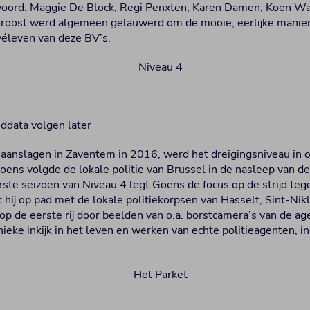
 woord. Maggie De Block, Regi Penxten, Karen Damen, Koen W
Kroost werd algemeen gelauwerd om de mooie, eerlijke manier
véleven van deze BV’s.
nddata volgen later
e aanslagen in Zaventem in 2016, werd het dreigingsniveau in 
Goens volgde de lokale politie van Brussel in de nasleep van de
rste seizoen van Niveau 4 legt Goens de focus op de strijd tege
hij op pad met de lokale politiekorpsen van Hasselt, Sint-Nik
anop de eerste rij door beelden van o.a. borstcamera’s van de ag
ieke inkijk in het leven en werken van echte politieagenten, i