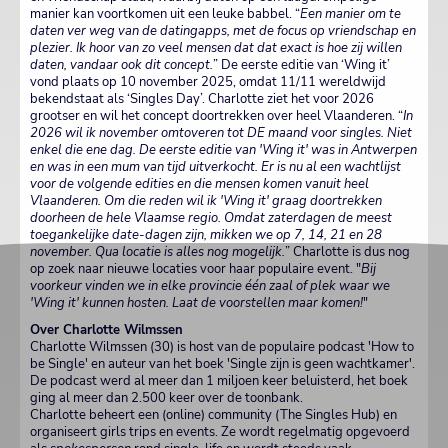
manier kan voortkomen uit een leuke babbel. “
Een manier om te
daten ver weg van de datingapps, met de focus op vriendschap en
plezier. Ik hoor van zo veel mensen dat dat exact is hoe zij willen
daten, vandaar ook dit concept.
” De eerste editie van ‘Wing it’
vond plaats op 10 november 2025, omdat 11/11 wereldwijd
bekendstaat als ‘Singles Day’. Charlotte ziet het voor 2026
grootser en wil het concept doortrekken over heel Vlaanderen. “
In
2026 wil ik november omtoveren tot DE maand voor singles. Niet
enkel die ene dag. De eerste editie van 'Wing it' was in Antwerpen
en was in een mum van tijd uitverkocht. Er is nu al een wachtlijst
voor de volgende edities en die mensen komen vanuit heel
Vlaanderen. Om die reden wil ik 'Wing it' graag doortrekken
doorheen de hele Vlaamse regio. Omdat zaterdagen de meest
toegankelijke date-dagen zijn, mikken we op 7, 14, 21 en 28
november. Qua locatie is alles nog mogelijk.
” Charlotte is dus nog
op zoek naar nieuwe locaties voor haar populaire event. "
Bij
voorkeur vinden we in elke provincie één zaal of plek waar we
'Wing it' kunnen hosten. Laat de voorstellen maar komen!
"
Over Charlotte Wilmssen
Charlotte Wilmssen (30) is host van de populaire podcast 'How to
be Single' en auteur van het boek 'Single zijn is geen wachtkamer'.
De podcast werd al meer dan 1 miljoen keer beluisterd, het boek
ging al meer dan 2.500 keer over de toonbank.
Charlotte beheert een (online) community (The Singles Hub) en
organiseert girls trips en events. Ze wordt regelmatig opgevoerd