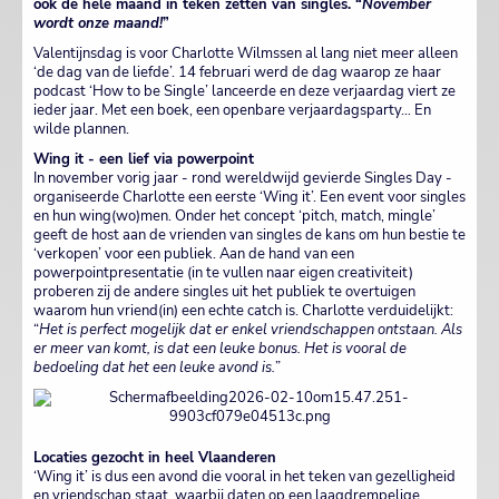
ook de hele maand in teken zetten van singles. “
November
wordt onze maand!
”
Valentijnsdag is voor Charlotte Wilmssen al lang niet meer alleen
‘de dag van de liefde’. 14 februari werd de dag waarop ze haar
podcast ‘How to be Single’ lanceerde en deze verjaardag viert ze
ieder jaar. Met een boek, een openbare verjaardagsparty… En
wilde plannen.
Wing it - een lief via powerpoint
In november vorig jaar - rond wereldwijd gevierde Singles Day -
organiseerde Charlotte een eerste ‘Wing it’. Een event voor singles
en hun wing(wo)men. Onder het concept ‘pitch, match, mingle’
geeft de host aan de vrienden van singles de kans om hun bestie te
‘verkopen’ voor een publiek. Aan de hand van een
powerpointpresentatie (in te vullen naar eigen creativiteit)
proberen zij de andere singles uit het publiek te overtuigen
waarom hun vriend(in) een echte catch is. Charlotte verduidelijkt:
“
Het is perfect mogelijk dat er enkel vriendschappen ontstaan. Als
er meer van komt, is dat een leuke bonus. Het is vooral de
bedoeling dat het een leuke avond is.
”
Locaties gezocht in heel Vlaanderen
‘Wing it’ is dus een avond die vooral in het teken van gezelligheid
en vriendschap staat, waarbij daten op een laagdrempelige