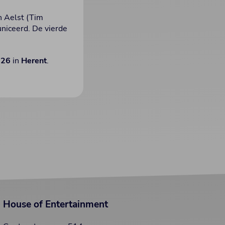
n Aelst (Tim
niceerd. De vierde
026
in
Herent
.
House of Entertainment