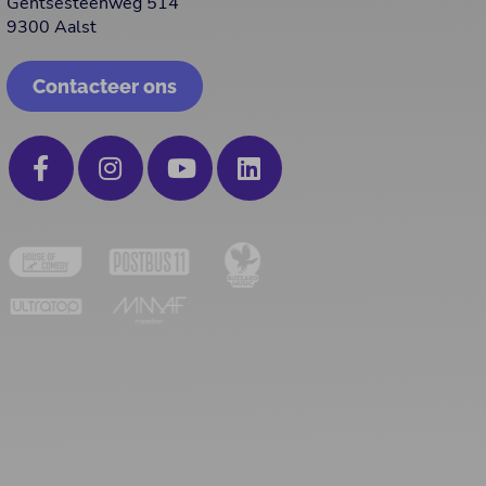
Gentsesteenweg 514
9300 Aalst
Contacteer ons