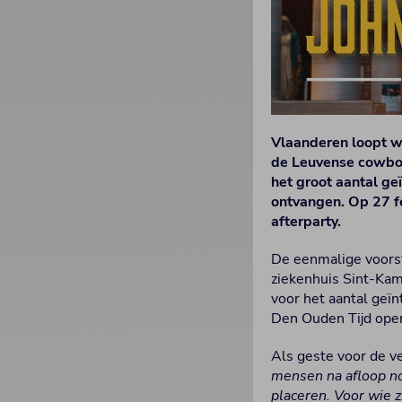
Vlaanderen loopt wi
de Leuvense cowboy 
het groot aantal g
ontvangen. Op 27 f
afterparty.
De eenmalige voorste
ziekenhuis Sint-Kam
voor het aantal geï
Den Ouden Tijd open
Als geste voor de v
mensen na afloop no
placeren. Voor wie zi