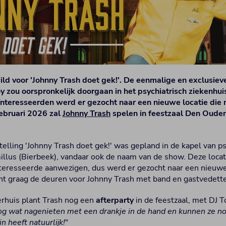
ld voor 'Johnny Trash doet gek!'. De eenmalige en exclusieve
zou oorspronkelijk doorgaan in het psychiatrisch ziekenhuis
eïnteresseerden werd er gezocht naar een nieuwe locatie di
ebruari 2026 zal
Johnny Trash
spelen in feestzaal Den Ouden 
lling 'Johnny Trash doet gek!' was gepland in de kapel van ps
illus (Bierbeek), vandaar ook de naam van de show. Deze locati
nteresseerde aanwezigen, dus werd er gezocht naar een nieuwe 
t graag de deuren voor Johnny Trash met band en gastvedett
erhuis plant Trash nog een
afterparty
in de feestzaal, met DJ To
g wat nagenieten met een drankje in de hand en kunnen ze n
n heeft natuurlijk!
"