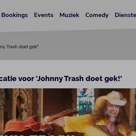
Bookings
Events
Muziek
Comedy
Dienst
ny Trash doet gek!'
atie voor 'Johnny Trash doet gek!'