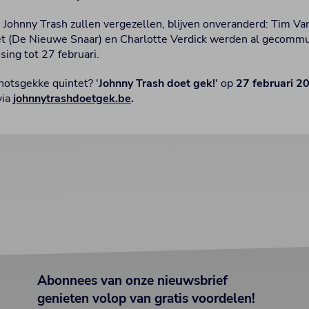
 Johnny Trash zullen vergezellen, blijven onveranderd: Tim Va
t (De Nieuwe Snaar) en Charlotte Verdick werden al gecommu
ssing tot 27 februari.
notsgekke quintet? '
Johnny Trash doet gek!
' op
27 februari 2
via
johnnytrashdoetgek.be
.
Abonnees van onze nieuwsbrief
genieten volop van gratis voordelen!