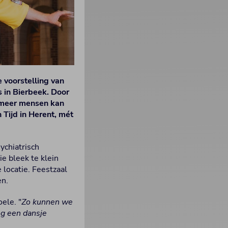
 voorstelling van
 in Bierbeek. Door
e meer mensen kan
Tijd in Herent, mét
ychiatrisch
e bleek te klein
locatie. Feestzaal
en.
ele. "
Zo kunnen we
og een dansje