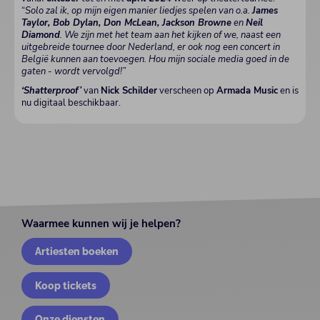
“
Solo zal ik, op mijn eigen manier liedjes spelen van o.a.
James
Taylor, Bob Dylan, Don McLean, Jackson Browne
en
Neil
Diamond
. We zijn met het team aan het kijken of we, naast een
uitgebreide tournee door Nederland, er ook nog een concert in
België kunnen aan toevoegen. Hou mijn sociale media goed in de
gaten - wordt vervolgd!”
‘Shatterproof’
van
Nick Schilder
verscheen op
Armada Music
en is
nu digitaal beschikbaar.
Waarmee kunnen wij je helpen?
Artiesten boeken
Koop tickets
Onze diensten