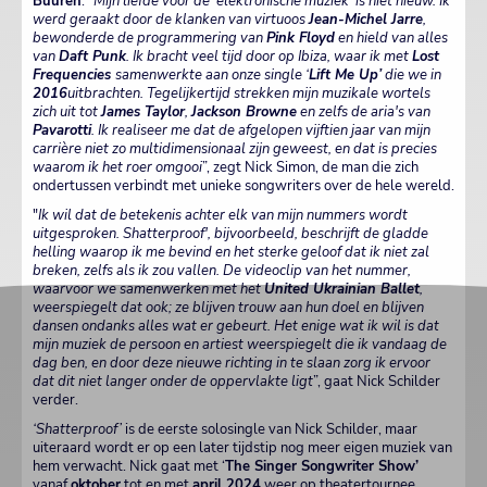
Buuren
. "
Mijn liefde voor de ‘elektronische muziek’ is niet nieuw. Ik
werd geraakt door de klanken van virtuoos
Jean-Michel Jarre
,
bewonderde de programmering van
Pink Floyd
en hield van alles
van
Daft Punk
. Ik bracht veel tijd door op Ibiza, waar ik met
Lost
Frequencies
samenwerkte aan onze single ‘
Lift Me Up’
die we in
2016
uitbrachten. Tegelijkertijd strekken mijn muzikale wortels
zich uit tot
James Taylor
,
Jackson Browne
en zelfs de aria's van
Pavarotti
. Ik realiseer me dat de afgelopen vijftien jaar van mijn
carrière niet zo multidimensionaal zijn geweest, en dat is precies
waarom ik het roer omgooi
”, zegt Nick Simon, de man die zich
ondertussen verbindt met unieke songwriters over de hele wereld.
"
Ik wil dat de betekenis achter elk van mijn nummers wordt
uitgesproken. Shatterproof', bijvoorbeeld, beschrijft de gladde
helling waarop ik me bevind en het sterke geloof dat ik niet zal
breken, zelfs als ik zou vallen. De videoclip van het nummer,
waarvoor we samenwerken met het
United Ukrainian Ballet
,
weerspiegelt dat ook; ze blijven trouw aan hun doel en blijven
dansen ondanks alles wat er gebeurt. Het enige wat ik wil is dat
mijn muziek de persoon en artiest weerspiegelt die ik vandaag de
dag ben, en door deze nieuwe richting in te slaan zorg ik ervoor
dat dit niet langer onder de oppervlakte ligt
”, gaat Nick Schilder
verder.
‘Shatterproof’
is de eerste solosingle van Nick Schilder, maar
uiteraard wordt er op een later tijdstip nog meer eigen muziek van
hem verwacht. Nick gaat met ‘
The Singer Songwriter Show’
vanaf
oktober
tot en met
april 2024
weer op theatertournee.