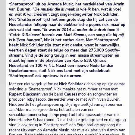
‘Shatterproof’
uit op Armada Music, het muzieklabel van Armin
van Buuren. "
De muziek die ik maak is wie ik ben, wat ik voel
en wat ik wil creëren
”, zegt singer-songwriter Nick Schilder.
Met ‘
Shatterproof
’ lijkt het een grote stap die hij zet van de
Nederlandse folkpop naar de elektronische popmuziek, maar op
zich valt dat mee. “
Ik was in 2014 al onder de indruk toen ik
‘Catch & Release’ hoorde van Matt Simons, een song die bij mij
is blijven hangen
”, klinkt het enthousiast. Met ‘
Shatterproof
’
heeft Nick Schilder zijn start niet gemist, want in nauwelijks
veertien dagen staat de teller op meer dan 275.000 Spotify-
streams, vind je de song terug in een massa streamlijsten en
draait hij mee in de playlisten van Radio 538, Qmusic
Nederland en 100 % NL. Naast een nieuwe Nederlandse
theatertournee, sluit Nick ons land met zijn solodebuut
‘
Shatterproof
’ ook opnieuw in de armen.
Met een nieuw geluid focust
Nick Schilder
zich volop op zijn eerste
solosingle ‘
Shatterproof
’. Nick maakte het nummer samen met
Rupert Blackman
van de band
Causes
mooi en songwriter en
producer
Toby Jacob
, die eerder werkte met Armin van Buuren.
Nick leerde het gitaarspelen op 8-jarige leeftijd van zijn buurman
Jan Akkerman en groeide na het behalen van een
schaakkampioenschap in zijn jeugd uit tot ambassadeur van de
Nederlandse Schaakbond. Die artistieke gelaagdheid en diepgang
vind je ook terug in ‘Shatterproof’, een Engelstalige popsong die
recent uitkwam op
Armada Music
, hét muzieklabel van
Armin van