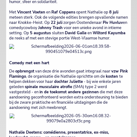
humor, sfeer en solidariteit.
Met
Vincent Voeten
en
Raf Coppens
opent Nathalie op
8 juli
meteen sterk. Ook de volgende edities brengen opvallende namen
naar Knokke-Heist. Op
22 juli
zorgen Oostendenaar
Piv Huvluv
en
comedycowboy
Johnny Trash
voor een unieke avond in intieme
setting. Op
5 augustus
sluiten
David Galle
en
Wiltord Kayumba
de reeks af met een stevige portie West-Vlaamse humor.
Comedy met een hart
De
opbrengst
van deze drie avonden gaat integraal naar
vzw Pink
Flamingo
, de organisatie die Nathalie oprichtte om de
kosten
te
helpen dekken voor haar
dochter Juliette
- bij wie enkele jaren
geleden
spinale musculaire atrofie
(SMA) type 2 werd
vastgesteld - en
in de toekomst andere gezinnen
die met deze
aandoening geconfronteerd worden extra ondersteuning te bieden
bij de zware praktische en financiële uitdagingen die de
aandoening met zich meebrengt.
Nathalie Deetens: comédienne, presentatrice, ex-miss,