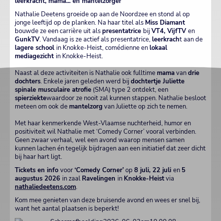
leerkracht, mama... en mantelzorger
Nathalie Deetens groeide op aan de Noordzee en stond al op
jonge leeftijd op de planken. Na haar titel als
Miss Diamant
bouwde ze een carrière uit als
presentatrice
bij
VT4, VijfTV
en
GunkTV
. Vandaag is ze actief als presentatrice,
leerkrach
t aan de
lagere school
in Knokke-Heist, comédienne en
lokaal
mediagezicht
in Knokke-Heist.
Naast al deze activiteiten is Nathalie ook fulltime
mama
van
drie
dochters
. Enkele jaren geleden werd bij
dochtertje Juliette
spinale musculaire atrofie
(SMA) type 2 ontdekt, een
spierziekte
waardoor ze nooit zal kunnen stappen. Nathalie besloot
meteen om ook de
mantelzorg
van Juliette op zich te nemen.
Met haar kenmerkende West-Vlaamse nuchterheid, humor en
positiviteit wil Nathalie met ‘Comedy Corner’ vooral verbinden.
Geen zwaar verhaal, wel een avond waarop mensen samen
kunnen lachen én tegelijk bijdragen aan een initiatief dat zeer dicht
bij haar hart ligt.
Tickets en info
voor
‘Comedy Corner’
op
8 juli, 22 juli
en
5
augustus 2026
in zaal
Ravelingen
in
Knokke-Heist
via
nathaliedeetens.com
.
Kom mee genieten van deze bruisende avond en wees er snel bij,
want het aantal plaatsen is beperkt!