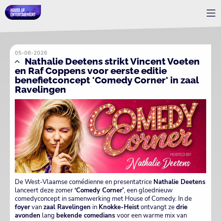
05-06-2026
Nathalie Deetens strikt Vincent Voeten
en Raf Coppens voor eerste editie
benefietconcept 'Comedy Corner' in zaal
Ravelingen
De West-Vlaamse comédienne en presentatrice
Nathalie Deetens
lanceert deze zomer
‘Comedy Corner’
, een gloednieuw
comedyconcept in samenwerking met House of Comedy. In de
foyer
van
zaal Ravelingen
in
Knokke-Heist
ontvangt ze
drie
avonden
lang
bekende comedians
voor een warme mix van