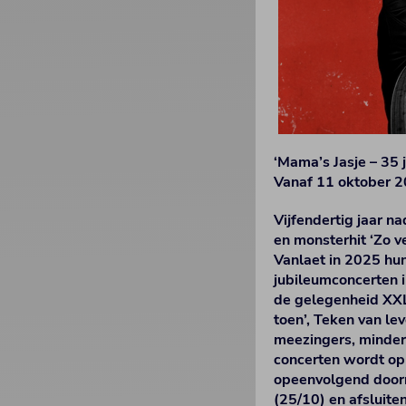
‘Mama’s Jasje – 35 j
Vanaf 11 oktober 2
Vijfendertig jaar n
en monsterhit ‘Zo v
Vanlaet in 2025 hun
jubileumconcerten i
de gelegenheid XXL-
toen’, Teken van le
meezingers, minder 
concerten wordt op
opeenvolgend door
(25/10) en afsluite