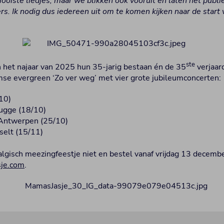
ooiste liedjes, maar we blikken ook vooruit en laten het publ
. Ik nodig dus iedereen uit om te komen kijken naar de start
ste
n het najaar van 2025 hun 35-jarig bestaan én de 35
verjaar
se evergreen ‘Zo ver weg’ met vier grote jubileumconcerten:
/10)
ugge (18/10)
Antwerpen (25/10)
selt (15/11)
talgisch meezingfeestje niet en bestel vanaf vrijdag 13 decembe
je.com
.