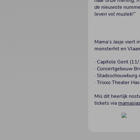
naar onze mening, m
de nieuwste nummers
leven vol muziek!”
Mama’s Jasje viert i
monsterhit en Vlaam
· Capitole Gent (11
· Concertgebouw Br
· Stadsschouwburg 
· Trixxo Theater Has
Mis dit heerlijk nos
tickets via
mamasjas