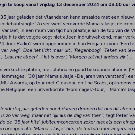
s’ zijn te koop vanaf vrijdag 13 december 2024 om 08.00 uur v
t 35 jaar geleden dat Vlaanderen kennismaakte met een nieu
n debuutsingle ‘Zo ver weg’ veroverde Mama’s Jasje, de icon
 Vanlaet, in een mum van tijd hun plaatsje aan de top van de 
jstje hits dat volgde oogt niet alleen indrukwekkend, maar ver
24 door Radio2 werd opgenomen in hun Eregalerij voor ‘Een lev
 ver weg’, ‘Doe het licht maar uit’, ‘Regenboog’, ‘Teken van leve
, ‘Laat me alleen’, ‘Het is over’, ‘Morgen zal het anders zijn’,…
n verkochte platen, met platina en goud bekroonde albums (‘Par
, ‘Hommages’, ’30 jaar Mama’s Jasje -De jaren van verstand’) 
ZAMU Awards, op tour met Clouseau en The Scabs, optredens o
ne Belgique, een uitverkochte ‘Hommages’-tour,… Mama’s Jasj
 vijfendertig jaar geleden nooit durven dromen dat ons dit all
 is zo ver weg, maar het lijk als de dag van toen”,
zegt Peter Va
 zie de ’35 jaar hits’-jubileumconcerten zeker niet als een eind
n brengen alle ‘Mama’s Jasje’-hits, de leukste meezingers en 