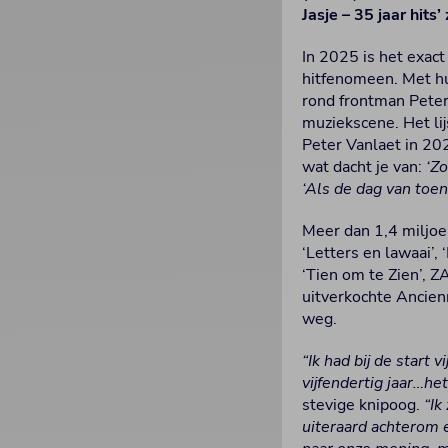
Jasje – 35 jaar hit
In 2025 is het exac
hitfenomeen. Met hu
rond frontman Peter
muziekscene. Het li
Peter Vanlaet in 20
wat dacht je van:
‘Zo
‘Als de dag van toen’
Meer dan 1,4 miljoe
‘Letters en lawaai’
‘Tien om te Zien’, 
uitverkochte Ancien
weg.
“Ik had bij de start
vijfendertig jaar…het
stevige knipoog.
“Ik
uiteraard achterom e