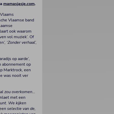
ia
mamasjasje.com
.
w Vlaams
ische Vlaamse band
Vlaamse
klaart ook waarom
en vol muziek’. Of
n’, ‘Zonder verhaal’,
adijs op aarde’,
een abonnement op
p Marktrock, een
e was nooit ver
emaal zou overkomen…
nlaet met een
punt. We kijken
een selectie van de,