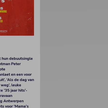
 hun debuutsingle
ontman Peter
rote
anlaet en een voor
it’, ‘Als de dag van
r weg’, leuke
 ’35 jaar hits’-
aravaan
rg Antwerpen
ets voor ‘Mama’s