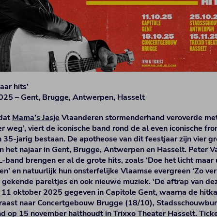
aar hits’
025 – Gent, Brugge, Antwerpen, Hasselt
adat
Mama’s Jasje
Vlaanderen stormenderhand veroverde met
er weg’, viert de iconische band rond de al even iconische fr
 35-jarig bestaan. De apotheose van dit feestjaar zijn vier g
n het najaar in Gent, Brugge, Antwerpen en Hasselt. Peter V
band brengen er al de grote hits, zoals ‘Doe het licht maar u
ven’ en natuurlijk hun onsterfelijke Vlaamse evergreen ‘Zo ve
gekende pareltjes en ook nieuwe muziek. ‘De aftrap van deze
 11 oktober 2025 gegeven in Capitole Gent, waarna de hitk
raast naar Concertgebouw Brugge (18/10), Stadsschouwbu
nd op 15 november halthoudt in Trixxo Theater Hasselt. Tick