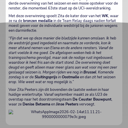
derde overwinning van het seizoen en een mooie opsteker voor de
renster, die momenteel 63ste staat op de UCI-wereldranking.
Met deze overwinning spoelt Zita de kater door van het
WK
, waar
ze na de
bronzen
medaille
in de Team Relay daags nadien forfait
moest geven voor de individuele wedstrijd bij de junioren wegens
een darminfectie.
“
Fijn dat we op deze manier die bladzijde kunnen omslaan. Ik heb
de wedstrijd goed ingedeeld en naarmate ze vorderde, kon ik
meer afstand nemen van Elena en de andere rensters. Vanaf de
start voelde ik me goed. De afgelopen weken heb ik het
trainingsschema gevolgd, maar ook de nodige rust ingebouwd,
waardoor ik heel fris aan de start stond. De overwinning doet
deugd en geeft alleen maar meer glans aan wat voor mij een zeer
geslaagd seizoen is. Morgen rijden we nog in
Brussel
. Komende
zondag is er de
Sluitingsprijs
in
Oostmalle
en dan zit het seizoen
erop. Wie weet wat er nog mogelijk is.”
Voor Zita Peeters zijn dit bovendien de laatste weken in haar
huidige wielertruitje. Vanaf september maakt ze als U23 de
overstap naar het doorstromingsteam
De Ceuster Bouwpunt
,
waar ze
Denise Betsema
en
Jinse Peeters
vervoegt.