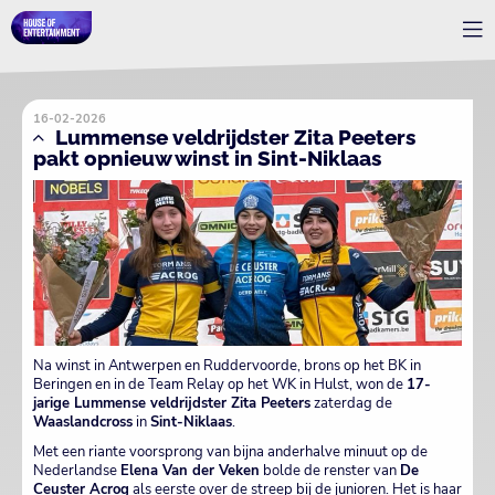
16-02-2026
Lummense veldrijdster Zita Peeters
pakt opnieuw winst in Sint-Niklaas
Na winst in Antwerpen en Ruddervoorde, brons op het BK in
Beringen en in de Team Relay op het WK in Hulst, won de
17-
jarige Lummense veldrijdster Zita Peeters
zaterdag de
Waaslandcross
in
Sint-Niklaas
.
Met een riante voorsprong van bijna anderhalve minuut op de
Nederlandse
Elena Van der Veken
bolde de renster van
De
Ceuster Acrog
als eerste over de streep bij de junioren. Het is haar