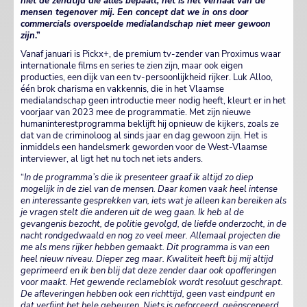
niet de zendtijd die alles bepaalt, het is het verhaal van de
mensen tegenover mij. Een concept dat we in ons door
commercials overspoelde medialandschap niet meer gewoon
zijn
.”
Vanaf januari is Pickx+, de premium tv-zender van Proximus waar
internationale films en series te zien zijn, maar ook eigen
producties, een dijk van een tv-persoonlijkheid rijker. Luk Alloo,
één brok charisma en vakkennis, die in het Vlaamse
medialandschap geen introductie meer nodig heeft, kleurt er in het
voorjaar van 2023 mee de programmatie. Met zijn nieuwe
humaninterestprogramma beklijft hij opnieuw de kijkers, zoals ze
dat van de criminoloog al sinds jaar en dag gewoon zijn. Het is
inmiddels een handelsmerk geworden voor de West-Vlaamse
interviewer, al ligt het nu toch net iets anders.
“
In de programma’s die ik presenteer graaf ik altijd zo diep
mogelijk in de ziel van de mensen. Daar komen vaak heel intense
en interessante gesprekken van, iets wat je alleen kan bereiken als
je vragen stelt die anderen uit de weg gaan. Ik heb al de
gevangenis bezocht, de politie gevolgd, de liefde onderzocht, in de
nacht rondgedwaald en nog zo veel meer. Allemaal projecten die
me als mens rijker hebben gemaakt. Dit programma is van een
heel nieuw niveau. Dieper zeg maar. Kwaliteit heeft bij mij altijd
geprimeerd en ik ben blij dat deze zender daar ook opofferingen
voor maakt. Het gewende reclameblok wordt resoluut geschrapt.
De afleveringen hebben ook een richttijd, geen vast eindpunt en
dat verfijnt het hele gebeuren. Niets is geforceerd, geënsceneerd