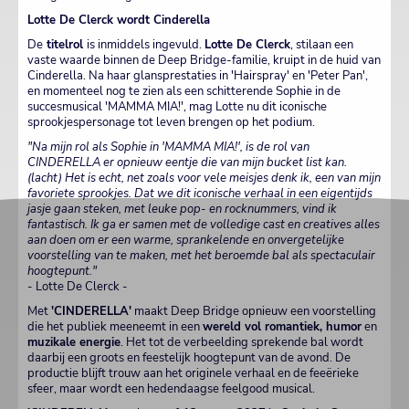
Lotte De Clerck wordt Cinderella
De
titelrol
is inmiddels ingevuld.
Lotte De Clerck
, stilaan een
vaste waarde binnen de Deep Bridge-familie, kruipt in de huid van
Cinderella. Na haar glansprestaties in 'Hairspray' en 'Peter Pan',
en momenteel nog te zien als een schitterende Sophie in de
succesmusical 'MAMMA MIA!', mag Lotte nu dit iconische
sprookjespersonage tot leven brengen op het podium.
"Na mijn rol als Sophie in 'MAMMA MIA!', is de rol van
CINDERELLA er opnieuw eentje die van mijn bucket list kan.
(lacht) Het is echt, net zoals voor vele meisjes denk ik, een van mijn
favoriete sprookjes. Dat we dit iconische verhaal in een eigentijds
jasje gaan steken, met leuke pop- en rocknummers, vind ik
fantastisch. Ik ga er samen met de volledige cast en creatives alles
aan doen om er een warme, sprankelende en onvergetelijke
voorstelling van te maken, met het beroemde bal als spectaculair
hoogtepunt."
- Lotte De Clerck -
Met
'CINDERELLA'
maakt Deep Bridge opnieuw een voorstelling
die het publiek meeneemt in een
wereld vol romantiek, humor
en
muzikale energie
. Het tot de verbeelding sprekende bal wordt
daarbij een groots en feestelijk hoogtepunt van de avond. De
productie blijft trouw aan het originele verhaal en de feeërieke
sfeer, maar wordt een hedendaagse feelgood musical.