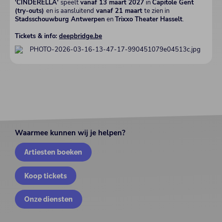
'CINDERELLA'
speelt
vanaf 13 maart 2027
in
Capitole Gent
(try-outs)
en is aansluitend
vanaf 21 maart
te zien in
Stadsschouwburg Antwerpen
en
Trixxo Theater Hasselt
.
Tickets & info:
deepbridge.be
Waarmee kunnen wij je helpen?
Artiesten boeken
Koop tickets
Onze diensten