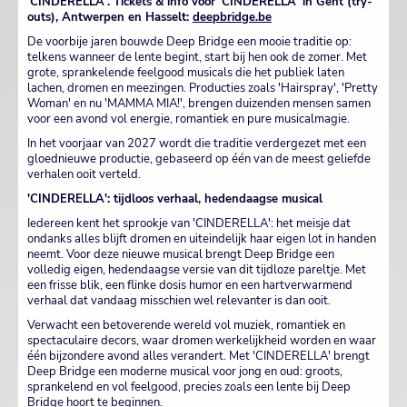
'CINDERELLA'. Tickets & info voor 'CINDERELLA' in Gent (try-
outs), Antwerpen en Hasselt:
deepbridge.be
De voorbije jaren bouwde Deep Bridge een mooie traditie op:
telkens wanneer de lente begint, start bij hen ook de zomer. Met
grote, sprankelende feelgood musicals die het publiek laten
lachen, dromen en meezingen. Producties zoals 'Hairspray', 'Pretty
Woman' en nu 'MAMMA MIA!', brengen duizenden mensen samen
voor een avond vol energie, romantiek en pure musicalmagie.
In het voorjaar van 2027 wordt die traditie verdergezet met een
gloednieuwe productie, gebaseerd op één van de meest geliefde
verhalen ooit verteld.
'CINDERELLA': tijdloos verhaal, hedendaagse musical
Iedereen kent het sprookje van 'CINDERELLA': het meisje dat
ondanks alles blijft dromen en uiteindelijk haar eigen lot in handen
neemt. Voor deze nieuwe musical brengt Deep Bridge een
volledig eigen, hedendaagse versie van dit tijdloze pareltje. Met
een frisse blik, een flinke dosis humor en een hartverwarmend
verhaal dat vandaag misschien wel relevanter is dan ooit.
Verwacht een betoverende wereld vol muziek, romantiek en
spectaculaire decors, waar dromen werkelijkheid worden en waar
één bijzondere avond alles verandert. Met 'CINDERELLA' brengt
Deep Bridge een moderne musical voor jong en oud: groots,
sprankelend en vol feelgood, precies zoals een lente bij Deep
Bridge hoort te beginnen.