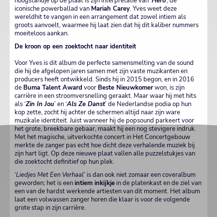
hoogstandje op de plaat is zijn interpretatie van ‘
Hero
’, de
iconische powerballad van
Mariah Carey
. Yves weet deze
wereldhit te vangen in een arrangement dat zowel intiem als
groots aanvoelt, waarmee hij laat zien dat hij dit kaliber nummers
moeiteloos aankan.
De kroon op een zoektocht naar identiteit
Voor Yves is dit album de perfecte samensmelting van de sound
die hij de afgelopen jaren samen met zijn vaste muzikanten en
producers heeft ontwikkeld. Sinds hij in 2015 begon, en in 2016
de
Buma Talent Award
voor
Beste Nieuwkomer
won, is zijn
carrière in een stroomversnelling geraakt. Maar waar hij met hits
als ‘
Zin In Jou
’ en ‘
Als Ze Danst
’ de Nederlandse podia op hun
kop zette, zocht hij achter de schermen altijd naar zijn ware
muzikale identiteit. Juist wanneer hij de popsound parkeert voor
het grote, breekbare gebaar, maakt hij een nog stevigere indruk.
Met het magische, uitverkochte concert in Het Concertgebouw
merkte de zanger pas echt hoe dicht deze verhalende muziek bij
zijn hart ligt. Op deze nieuwe plaat vallen alle puzzelstukjes van
die zoektocht definitief op hun plek.
‘
Liedjes Met Een Verhaal
’ is dan ook niet zomaar een coveralbum
geworden; het is een
intiem inkijkje
in de platenkast en de ziel van
een van de hardst werkende artiesten van dit moment. Het album
laat een volwassen zanger horen die klaar is voor de volgende
grote stap in zijn carrière.