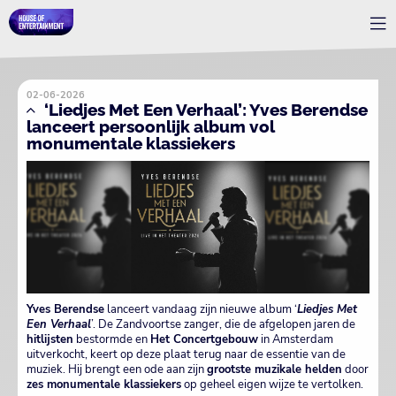
02-06-2026
‘Liedjes Met Een Verhaal’: Yves Berendse
lanceert persoonlijk album vol
monumentale klassiekers
Yves Berendse
lanceert vandaag zijn nieuwe album ‘
Liedjes Met
Een Verhaal
’. De Zandvoortse zanger, die de afgelopen jaren de
hitlijsten
bestormde en
Het Concertgebouw
in Amsterdam
uitverkocht, keert op deze plaat terug naar de essentie van de
muziek. Hij brengt een ode aan zijn
grootste muzikale helden
door
zes monumentale klassiekers
op geheel eigen wijze te vertolken.