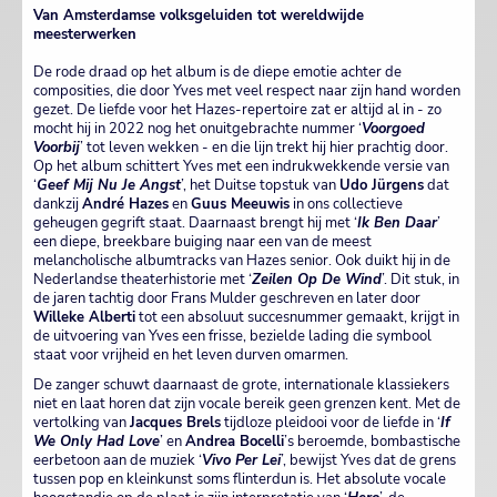
Van Amsterdamse volksgeluiden tot wereldwijde
meesterwerken
De rode draad op het album is de diepe emotie achter de
composities, die door Yves met veel respect naar zijn hand worden
gezet. De liefde voor het Hazes-repertoire zat er altijd al in - zo
mocht hij in 2022 nog het onuitgebrachte nummer ‘
Voorgoed
Voorbij
’ tot leven wekken - en die lijn trekt hij hier prachtig door.
Op het album schittert Yves met een indrukwekkende versie van
‘
Geef Mij Nu Je Angst
’, het Duitse topstuk van
Udo Jürgens
dat
dankzij
André Hazes
en
Guus Meeuwis
in ons collectieve
geheugen gegrift staat. Daarnaast brengt hij met ‘
Ik Ben Daar
’
een diepe, breekbare buiging naar een van de meest
melancholische albumtracks van Hazes senior. Ook duikt hij in de
Nederlandse theaterhistorie met ‘
Zeilen Op De Wind
’. Dit stuk, in
de jaren tachtig door Frans Mulder geschreven en later door
Willeke Alberti
tot een absoluut succesnummer gemaakt, krijgt in
de uitvoering van Yves een frisse, bezielde lading die symbool
staat voor vrijheid en het leven durven omarmen.
De zanger schuwt daarnaast de grote, internationale klassiekers
niet en laat horen dat zijn vocale bereik geen grenzen kent. Met de
vertolking van
Jacques Brels
tijdloze pleidooi voor de liefde in ‘
If
We Only Had Love
’ en
Andrea Bocelli
’s beroemde, bombastische
eerbetoon aan de muziek ‘
Vivo Per Lei
’, bewijst Yves dat de grens
tussen pop en kleinkunst soms flinterdun is. Het absolute vocale