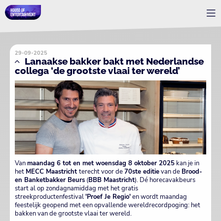
29-09-2025
Lanaakse bakker bakt met Nederlandse
collega ‘de grootste vlaai ter wereld’
Van
maandag 6 tot en met woensdag 8 oktober 2025
kan je in
het
MECC Maastricht
terecht voor de
70ste editie
van de
Brood-
en Banketbakker Beurs
(
BBB Maastricht
). Dé horecavakbeurs
start al op zondagnamiddag met het gratis
streekproductenfestival
'Proef Je Regio'
en wordt maandag
feestelijk geopend met een opvallende wereldrecordpoging: het
bakken van de grootste vlaai ter wereld.