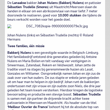
De
Lanaakse
bakker
Johan Nulens
(
Bakkerij Nulens
) en patissier
Sébastien Trudelle
(
Smores
) uit Maastricht/Meerssen slaan de
handen in elkaar om een abrikozenvlaai van maar liefst 7 meter
doorsnede te realiseren, goed voor
10.000 stukken
die tijdens de
beurs verkocht worden voor het goede doel.
Johan Nulens (links) en Sébastien Trudelle (rechts) © Roland
Hermans
Twee families, één missie
Bakkerij Nulens
is een gevestigde waarde in Belgisch-Limburg.
Het familiebedrijf ontstond drie generaties geleden bij Antoine
Nulens en Maria Bollen en telt vandaag vier vestigingen in
Smeermaas, Zutendaal, Rekem en Veldwezelt. Johan zette de
traditie voort na stages bij gerenommeerde huizen als Lasat,
Gonzales en Wittamer. Oorspronkelijk namen Johan en zijn zus de
zaak over van hun ouders. De zus stapte er enkele jaren geleden
uit om haar man te helpen in zijn bedrijf. Johan runt de bakkerijen
ondertussen met zijn vrouw en zijn oudste zoon Niels, die drie jaar
geleden het team kwam versterken. Hierdoor kregen de logistieke
bevoorrading en productie een stevige boost.
Sébastien Trudelle
is samen met zijn partner de drijvende kracht achter twee
patisserieën in Meerssen en Maastricht. Als houder van de titel
‘Meilleur Ouvrier de France’
behoort hij tot de absolute top van