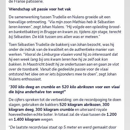
de Franse patisserie.
Vriendschap uit passie voor het vak
De samenwerking tussen Trudelle en Nulens groeide uit een
toevallige ontmoeting. “
Via mijn zoon Mathias heb ik Sébastien
leren kennen”, zegt Johan Nulens. “Hij volgde een opleiding brood-
en banketbakkerij in Brugge en kwam zo, tijdens zijn stage, terecht
bij Sébastien. De klik tussen ons allen was er meteen.
”
Toen Sébastien Trudelle de bakkerij van Johan bezocht, was hij
onder de indruk van de kwaliteit en de authentieke manier van
werken. “
Vooral de Limburgse vlaaien vond hij zo interessant dat
hij een week lang bij ons kwam leren hoe hij ze zelf ook kon
bakken. In Maastricht biedt hij ze ondertussen aan en gaan ze vlot
over de toonbank. Vanuit die gedeelde passie voor de vlaai
ontstond het idee om er iets bijzonders mee te doen
”, zegt Johan
Nulens enthousiast.
“
300 kilo deeg en crumble en 520 kilo abrikozen voor een vlaai
die bijna anderhalve ton weegt"
De cijfers spreken tot de verbeelding: om de recordpoging te doen
slagen, gebruiken de bakkers
520 kilogram abrikozen
,
300
kilogram deeg
,
300 kilogram crumble
en uiteraard royale
hoeveelheden echte boter. In totaal zal de vlaai tussen de
1.200
en
1.400 kilogram
wegen.
“
De laatste recordvlaai staat op 5 meter en werd gemaakt door