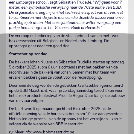
een Limburgse school
”, zegt Sébastien Trudelle. “
Wij gaan voor 7
meter, een symbolische verwijzing naar de 70ste editie van BBB.
De organisatie vroeg mij om het technische aspect van dit verhaal
te combineren met de juiste mensen die dezelfde passie voor onze
prachtige job delen. Met onze jubileumvlaai willen we graag een
plekje bemachtigen in het Guinness Book of Records.
”
De verkoop en bediening van de vlaai gebeurt samen met twee
bakkersscholen uit Belgisch- en Nederlands-Limburg. De
opbrengst gaat naar een goed doel.
Startschot op zondag
De bakkers Johan Nulens en Sébastien Trudelle starten op zondag
5 oktober 2025 al om 6 uur ’s ochtends met het bakken van de
recordvlaai in de bakkerij van Johan. Samen met hun team van
ervaren bakkers gaan ze voluit voor de recordpoging.
Doorheen de dag worden de gebakken taartstukken gemonteerd
op de BBB Maastricht, waar je zondagnamiddag terecht kan voor
het streekproductenfestival Proef Je Regio. Daar kan je de opbouw
van de vlaai volgen.
De taart wordt op maandagochtend 6 oktober 2025 bij de
officiële opening van de horecavakbeurs om 10 uur aangesneden.
Het volledige proces – van de opbouw tot het versnijden – kan je
volgen via de website van BBB Maastricht.
👉 Meer info:
www.bbbmaastricht.be