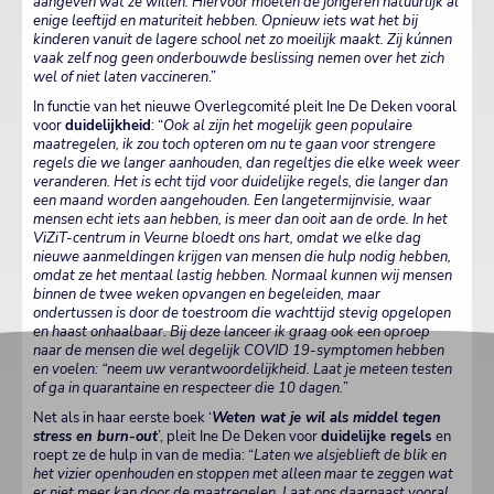
aangeven wat ze willen. Hiervoor moeten de jongeren natuurlijk al
enige leeftijd en maturiteit hebben. Opnieuw iets wat het bij
kinderen vanuit de lagere school net zo moeilijk maakt. Zij kúnnen
vaak zelf nog geen onderbouwde beslissing nemen over het zich
wel of niet laten vaccineren
.”
In functie van het nieuwe Overlegcomité pleit Ine De Deken vooral
voor
duidelijkheid
: “
Ook al zijn het mogelijk geen populaire
maatregelen, ik zou toch opteren om nu te gaan voor strengere
regels die we langer aanhouden, dan regeltjes die elke week weer
veranderen. Het is echt tijd voor duidelijke regels, die langer dan
een maand worden aangehouden. Een langetermijnvisie, waar
mensen echt iets aan hebben, is meer dan ooit aan de orde. In het
ViZiT-centrum in Veurne bloedt ons hart, omdat we elke dag
nieuwe aanmeldingen krijgen van mensen die hulp nodig hebben,
omdat ze het mentaal lastig hebben. Normaal kunnen wij mensen
binnen de twee weken opvangen en begeleiden, maar
ondertussen is door de toestroom die wachttijd stevig opgelopen
en haast onhaalbaar. Bij deze lanceer ik graag ook een oproep
naar de mensen die wel degelijk COVID 19-symptomen hebben
en voelen: “neem uw verantwoordelijkheid. Laat je meteen testen
of ga in quarantaine en respecteer die 10 dagen.
”
Net als in haar eerste boek ‘
Weten wat je wil als middel tegen
stress en burn-out
’, pleit Ine De Deken voor
duidelijke regels
en
roept ze de hulp in van de media: “
Laten we alsjeblieft de blik en
het vizier openhouden en stoppen met alleen maar te zeggen wat
er niet meer kan door de maatregelen. Laat ons daarnaast vooral