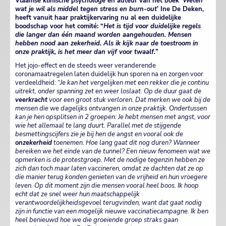
Vlaamse klinische psychologe en auteur van het boek ‘
Weten
wat je wil als middel tegen stress en burn-out
’ Ine De Deken,
heeft vanuit haar praktijkervaring nu al een duidelijke
boodschap voor het comité: “
Het is tijd voor duidelijke regels
die langer dan één maand worden aangehouden. Mensen
hebben nood aan zekerheid. Als ik kijk naar de toestroom in
onze praktijk, is het meer dan vijf voor twaalf.
”
Het jojo-effect en de steeds weer veranderende
coronamaatregelen laten duidelijk hun sporen na en zorgen voor
verdeeldheid: “
Je kan het vergelijken met een rekker die je continu
uitrekt, onder spanning zet en weer loslaat. Op de duur gaat de
veerkracht
voor een groot stuk verloren. Dat merken we ook bij de
mensen die we dagelijks ontvangen in onze praktijk. Ondertussen
kan je hen opsplitsen in 2 groepen: Je hebt mensen met angst, voor
wie het allemaal te lang duurt. Parallel met de stijgende
besmettingscijfers zie je bij hen de angst en vooral ook de
onzekerheid
toenemen. Hoe lang gaat dit nog duren? Wanneer
bereiken we het einde van de tunnel? Een nieuw fenomeen wat we
opmerken is de protestgroep. Met de nodige tegenzin hebben ze
zich dan toch maar laten vaccineren, omdat ze dachten dat ze op
die manier terug konden genieten van de vrijheid en hun vroegere
leven. Op dit moment zijn die mensen vooral heel boos. Ik hoop
echt dat ze snel weer hun maatschappelijk
verantwoordelijkheidsgevoel terugvinden, want dat gaat nodig
zijn in functie van een mogelijk nieuwe vaccinatiecampagne. Ik ben
heel benieuwd hoe we die groeiende groep straks gaan