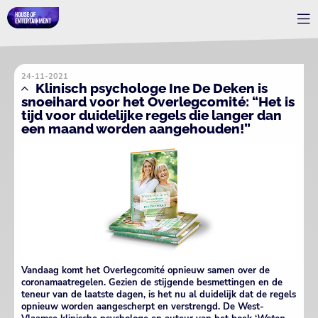
24-11-2021
Klinisch psychologe Ine De Deken is
snoeihard voor het Overlegcomité: “Het is
tijd voor duidelijke regels die langer dan
een maand worden aangehouden!”
Vandaag komt het Overlegcomité opnieuw samen over de
coronamaatregelen. Gezien de stijgende besmettingen en de
teneur van de laatste dagen, is het nu al duidelijk dat de regels
opnieuw worden aangescherpt en verstrengd. De West-