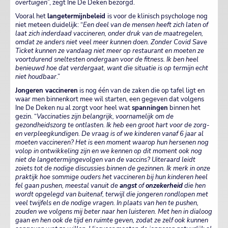
overtuigen
”, zegt Ine De Deken bezorgd.
Vooral het
langetermijnbeleid
is voor de klinisch psychologe nog
niet meteen duidelijk: “
Een deel van de mensen heeft zich laten of
laat zich inderdaad vaccineren, onder druk van de maatregelen,
omdat ze anders niet veel meer kunnen doen. Zonder Covid Save
Ticket kunnen ze vandaag niet meer op restaurant en moeten ze
voortdurend sneltesten ondergaan voor de fitness. Ik ben heel
benieuwd hoe dat verdergaat, want die situatie is op termijn echt
niet houdbaar
.”
Jongeren vaccineren
is nog één van de zaken die op tafel ligt en
waar men binnenkort mee wil starten, een gegeven dat volgens
Ine De Deken nu al zorgt voor heel wat
spanningen
binnen het
gezin. “
Vaccinaties zijn belangrijk, voornamelijk om de
gezondheidszorg te ontlasten. Ik heb een groot hart voor de zorg-
en verpleegkundigen. De vraag is of we kinderen vanaf 6 jaar al
moeten vaccineren? Het is een moment waarop hun hersenen nog
volop in ontwikkeling zijn en we kennen op dit moment ook nog
niet de langetermijngevolgen van de vaccins? Uiteraard leidt
zoiets tot de nodige discussies binnen de gezinnen. Ik merk in onze
praktijk hoe sommige ouders het vaccineren bij hun kinderen heel
fel gaan pushen, meestal vanuit de
angst
of
onzekerheid
die hen
wordt opgelegd van buitenaf, terwijl die jongeren rondlopen met
veel twijfels en de nodige vragen. In plaats van hen te pushen,
zouden we volgens mij beter naar hen luisteren. Met hen in dialoog
gaan en hen ook de tijd en ruimte geven, zodat ze zelf ook kunnen