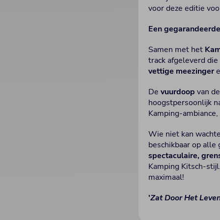
voor deze editie voo
Een gegarandeerde
Samen met het
Kam
track afgeleverd die
vettige meezinger
e
De
vuurdoop
van de
hoogstpersoonlijk n
Kamping-ambiance, w
Wie niet kan wachten
beschikbaar op alle
spectaculaire, gre
Kamping Kitsch-stij
maximaal!
'
Zat Door Het Leve