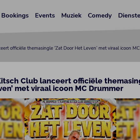
Bookings
Events
Muziek
Comedy
Dienst
eert officiële themasingle ‘Zat Door Het Leven’ met viraal icoon 
tsch Club lanceert officiële themasin
ven’ met viraal icoon MC Drummer