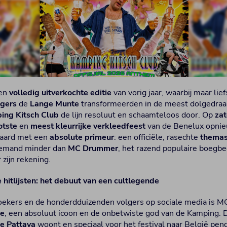
en
volledig uitverkochte editie
van vorig jaar, waarbij maar lie
ngers
de
Lange Munte
transformeerden in de meest dolgedraa
ing Kitsch Club
de lijn resoluut en schaamteloos door. Op
za
otste
en
meest kleurrijke verkleedfeest
van de Benelux opnie
epaard met een
absolute primeur
: een officiële, rasechte
themas
Niemand minder dan
MC Drummer
, het razend populaire boegbee
zijn rekening.
 hitlijsten: het debuut van een cultlegende
oekers en de honderdduizenden volgers op sociale media is M
de
, een absoluut icoon en de onbetwiste god van de Kamping. De
se Pattaya
woont en speciaal voor het festival naar België pend