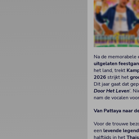
Na de memorabele 
uitgelaten feestga
het land, trekt
Kamp
2026
strijkt het
gro
Dit jaar gaat dat g
Door Het Leven
’. 
nam de vocalen voor 
Van Pattaya naar de
Voor de trouwe bez
een
levende legen
halftijds in het
Thai