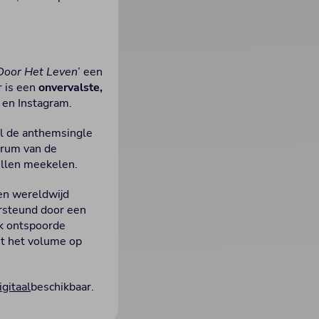
Door Het Leven
’ een
r is een
onvervalste,
 en Instagram.
al de anthemsingle
trum van de
ullen meekelen.
den wereldwijd
rsteund door een
jk ontspoorde
t het volume op
igitaal
beschikbaar.