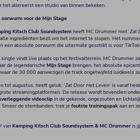
r het allereerst een studio van binnen bekeken.
 oorwurm voor de Mijn Stage
ping Kitsch Club Soundsystem
heeft MC Drummer met ‘
Zat 
 alle ingrediënten bezit om het internet te slopen. Het numme
n een absolute oorwurm die uitermate geschikt is voor TikTok
 single vindt live plaats op het festivalterrein. MC Drummer z
aar de legendarische
Mijn Stage
brengen, het absolute epicen
aar de 30.000 aanwezigen de track ongetwijfeld luidkeels z
 tot augustus, heeft geluk: ‘
Zat Door Het Leven
’ is vanaf he
 grote streamingplatformen. De release wordt bovendien onde
nsverleggende videoclip
in de gekende, ongezouten en lichteli
l. Smeer de stembanden, trek je
foutste trainingspak
aan en ze
n
'
van
Kamping Kitsch Club Soundsystem & MC Drummer
is
d