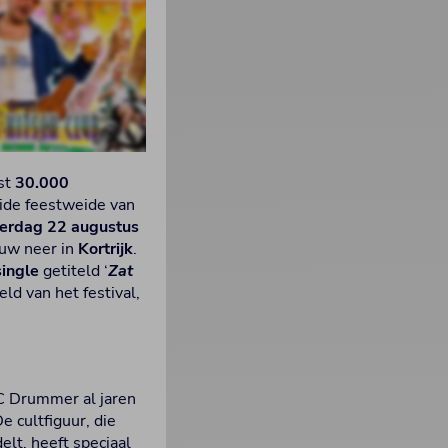
fst
30.000
ide feestweide van
terdag 22 augustus
uw neer in
Kortrijk
.
ingle
getiteld ‘
Zat
ld van het festival,
C Drummer al jaren
 cultfiguur, die
elt, heeft speciaal