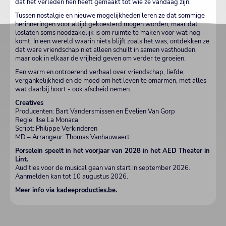
dat het verleden hen heeft gemaakt tot wie ze vandaag zijn.
Tussen nostalgie en nieuwe mogelijkheden leren ze dat sommige
herinneringen voor altijd gekoesterd mogen worden, maar dat
loslaten soms noodzakelijk is om ruimte te maken voor wat nog
komt. In een wereld waarin niets blijft zoals het was, ontdekken ze
dat ware vriendschap niet alleen schuilt in samen vasthouden,
maar ook in elkaar de vrijheid geven om verder te groeien.
Een warm en ontroerend verhaal over vriendschap, liefde,
vergankelijkheid en de moed om het leven te omarmen, met alles
wat daarbij hoort - ook afscheid nemen.
Creatives
Producenten: Bart Vandersmissen en Evelien Van Gorp
Regie: Ilse La Monaca
Script: Philippe Verkinderen
MD – Arrangeur: Thomas Vanhauwaert
Porselein speelt in het voorjaar van 2028 in het AED Theater in
Lint.
Audities voor de musical gaan van start in september 2026.
Aanmelden kan tot 10 augustus 2026.
Meer info via
kadeeproducties.be
.