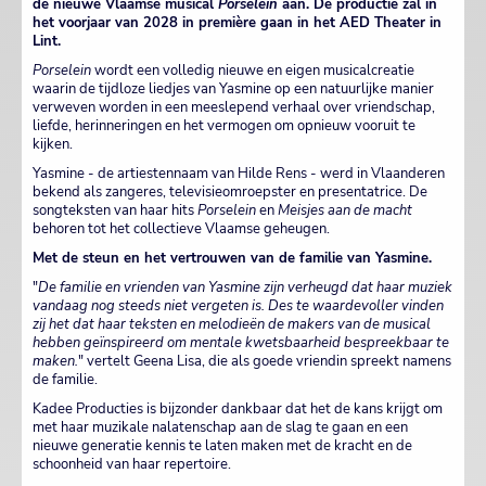
de nieuwe Vlaamse musical
Porselein
aan. De productie zal in
het voorjaar van 2028 in première gaan in het AED Theater in
Lint.
Porselein
wordt een volledig nieuwe en eigen musicalcreatie
waarin de tijdloze liedjes van Yasmine op een natuurlijke manier
verweven worden in een meeslepend verhaal over vriendschap,
liefde, herinneringen en het vermogen om opnieuw vooruit te
kijken.
Yasmine - de artiestennaam van Hilde Rens - werd in Vlaanderen
bekend als zangeres, televisieomroepster en presentatrice. De
songteksten van haar hits
Porselein
en
Meisjes aan de macht
behoren tot het collectieve Vlaamse geheugen.
Met de steun en het vertrouwen van de familie van Yasmine.
"
De familie en vrienden van Yasmine zijn verheugd dat haar muziek
vandaag nog steeds niet vergeten is. Des te waardevoller vinden
zij het dat haar teksten en melodieën de makers van de musical
hebben geïnspireerd om mentale kwetsbaarheid bespreekbaar te
maken.
" vertelt Geena Lisa, die als goede vriendin spreekt namens
de familie.
Kadee Producties is bijzonder dankbaar dat het de kans krijgt om
met haar muzikale nalatenschap aan de slag te gaan en een
nieuwe generatie kennis te laten maken met de kracht en de
schoonheid van haar repertoire.