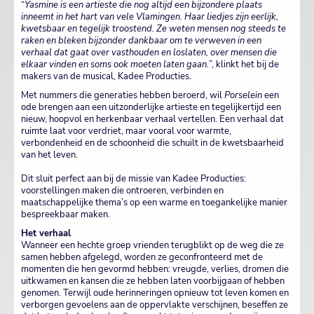
“
Yasmine is een artieste die nog altijd een bijzondere plaats
inneemt in het hart van vele Vlamingen. Haar liedjes zijn eerlijk,
kwetsbaar en tegelijk troostend. Ze weten mensen nog steeds te
raken en bleken bijzonder dankbaar om te verweven in een
verhaal dat gaat over vasthouden en loslaten, over mensen die
elkaar vinden en soms ook moeten laten gaan.
”, klinkt het bij de
makers van de musical, Kadee Producties.
Met nummers die generaties hebben beroerd, wil
Porselein
een
ode brengen aan een uitzonderlijke artieste en tegelijkertijd een
nieuw, hoopvol en herkenbaar verhaal vertellen. Een verhaal dat
ruimte laat voor verdriet, maar vooral voor warmte,
verbondenheid en de schoonheid die schuilt in de kwetsbaarheid
van het leven.
Dit sluit perfect aan bij de missie van Kadee Producties:
voorstellingen maken die ontroeren, verbinden en
maatschappelijke thema’s op een warme en toegankelijke manier
bespreekbaar maken.
Het verhaal
Wanneer een hechte groep vrienden terugblikt op de weg die ze
samen hebben afgelegd, worden ze geconfronteerd met de
momenten die hen gevormd hebben: vreugde, verlies, dromen die
uitkwamen en kansen die ze hebben laten voorbijgaan of hebben
genomen. Terwijl oude herinneringen opnieuw tot leven komen en
verborgen gevoelens aan de oppervlakte verschijnen, beseffen ze