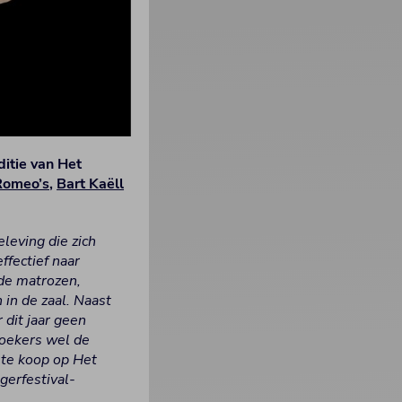
ditie van Het
Romeo’s
,
Bart Kaëll
leving die zich
ffectief naar
de matrozen,
 in de zaal. Naast
r dit jaar geen
oekers wel de
te koop op Het
gerfestival-