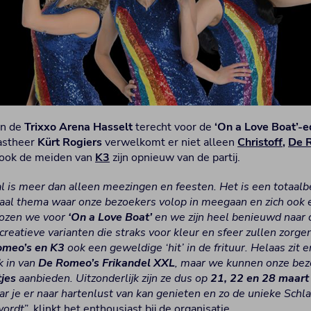
in de
Trixxo Arena Hasselt
terecht voor de
‘On a Love Boat’-e
astheer
Kürt Rogiers
verwelkomt er niet alleen
Christoff
,
De 
 ook de meiden van
K3
zijn opnieuw van de partij.
l is meer dan alleen meezingen en feesten. Het is een totaalbe
raal thema waar onze bezoekers volop in meegaan en zich ook e
 kozen we voor
‘On a Love Boat’
en we zijn heel benieuwd naar 
creatieve varianten die straks voor kleur en sfeer zullen zorgen
omeo’s en K3
ook een geweldige ‘hit’ in de frituur. Helaas zit e
 in van
De Romeo’s Frikandel XXL
, maar we kunnen onze bez
jes
aanbieden. Uitzonderlijk zijn ze dus op
21, 22 en 28 maart
ar je er naar hartenlust van kan genieten en zo de unieke Schla
wordt
”, klinkt het enthousiast bij de organisatie.