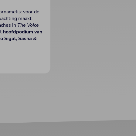
oornamelijk voor de
wachting maakt.
aches in
The Voice
et
hoofdpodium van
o Sigal, Sasha &