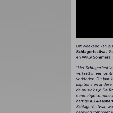
Dit weekend kan je 
Schlagerfestival
. G
en
Willy Sommers
,
“
Het Schlagerfestiva
vertaalt in een cent
verkleden. Dit jaar
kapiteins en andere 
de muziek zijn
De R
eenmalige comeback
hartige
K3-kaashart
Schlagerfestival, wa
beleving compleet 