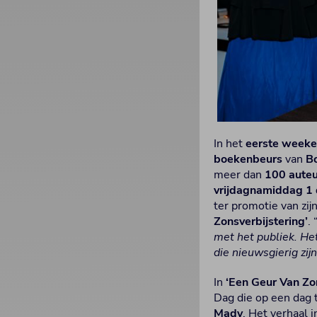
In het
eerste week
boekenbeurs
van
B
meer dan
100 auteu
vrijdagnamiddag 1
ter promotie van z
Zonsverbijstering’
. 
met het publiek. Het
die nieuwsgierig zij
In
‘Een Geur Van Zon
Dag die op een dag t
Mady
. Het verhaal