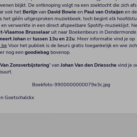
nen blijkt. De ontknoping volgt na een zoektocht die zich afsp
ar ook het
Berlijn
van
David Bowie
en
Paul van Ostaijen
en d
 is het géén uitgesproken muziekboek, toch begint elk hoofds
t en verwerkte in een direct afspeelbare Spotify-muzieklijst. Net
t-Vlaamse Brusselaar
uit naar Boekenbeurs in Dendermonde
neert
Johan
er
tussen 13u en 22u
. Meer informatie vind je op
.be
Voor het publiek is de beurs gratis toegankelijk en wie zich
t er nog een
goodiebag
bovenop.
Van Zonsverbijstering’
van
Johan Van den Driessche
vind je o
buurt.
en Goetschalckx