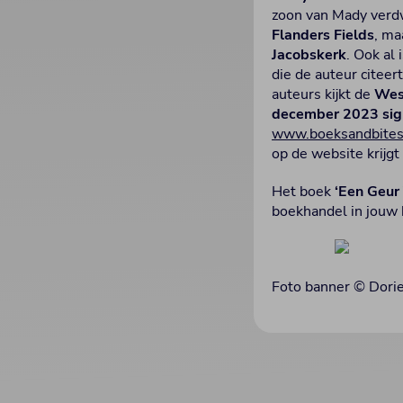
zoon van Mady verdwe
Flanders Fields
, ma
Jacobskerk
. Ook al
die de auteur citeer
auteurs kijkt de
Wes
december 2023
sig
www.boeksandbites
op de website krijg
Het boek
‘Een Geur 
boekhandel in jouw 
Foto banner © Dori