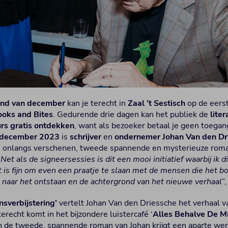
end van december
kan je terecht in
Zaal ’t Sestisch
op de eers
ooks and Bites
. Gedurende drie dagen kan het publiek de
lite
rs
gratis
ontdekken
, want als bezoeker betaal je geen toegan
 december 2023
is
schrijver
en
ondernemer
Johan Van den Dr
ijn onlangs verschenen, tweede spannende en mysterieuze ro
“
Net als de signeersessies is dit een mooi initiatief waarbij ik d
 is fijn om even een praatje te slaan met de mensen die het b
n naar het ontstaan en de achtergrond van het nieuwe verhaal
”
sverbijstering’
vertelt Johan Van den Driessche het verhaal 
erecht komt in het bijzondere luistercafé ‘
Alles Behalve De M
 in de tweede, spannende roman van Johan krijgt een aparte w