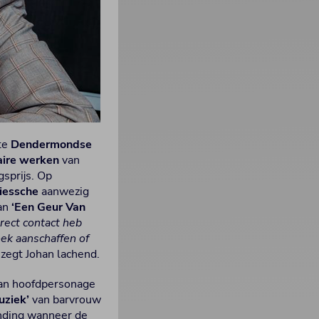
te
Dendermondse
raire werken
van
gsprijs. Op
iessche
aanwezig
man
‘Een Geur Van
irect contact heb
oek aanschaffen of
, zegt Johan lachend.
van hoofdpersonage
uziek’
van barvrouw
ending wanneer de