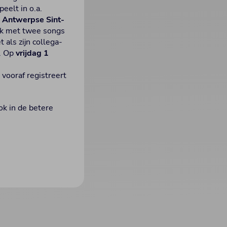
eelt in o.a.
e
Antwerpse Sint-
tuk met twee songs
 als zijn collega-
. Op
vrijdag 1
 vooraf registreert
ok in de betere