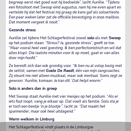
begreep eerst niet goed wat hij bedoelde
”, lacht Aurélie. “
Tijdens
een fotoshoot met Swoop eind augustus, nam hij me even apart en
vertelde hij dat het festival mij graag de kans gaf als soloartieste.
Een paar weken later zat de officiële bevestiging in onze mailbox.
Dat moment vergeet ik nooit
.”
Gezonde stress
Aurélie zal tijdens Het Schlagerfestival zowel
solo
als met
Swoop
op het podium staan.
“Stress? Ja, gezonde stress
”, geeft ze toe.
“
Maar vooral heel veel goesting. Ik ben perfectionistisch en wil dat
alles klopt. Die laatste minuten voor ik op moet, gaat er van alles
door mijn hoofd.”
Ze bereidt zich dan ook grondig voor. “
Ik ben nu al volop bezig met
de setlist, samen met
Goele De Raedt
, één van mijn zangcoaches.
Zij steunt me niet alleen muzikaal, maar ook mentaal. Soms zegt ze
gewoon: ‘Aurélie, komaan. Je kan dit.’ Dat helpt enorm.
”
Solo is anders dan in groep
Met Swoop staat Aurélie met vier meisjes op het podium. “
Als er
iets fout loopt, vang je elkaar op. Dat voelt als familie. Solo sta je
er toch een beetje ‘in je blootje’”, lacht ze. “Dat maakt het
spannender, maar ook heel uitdagend.
”
Warm welkom in Limburg
Het Schlagerfestival vindt plaats in de Limburgse