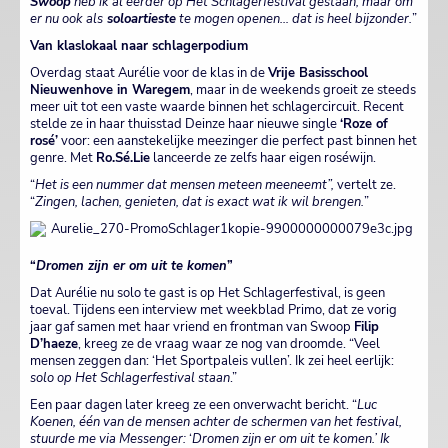
Swoop
heb ik al eerder op Het Schlagerfestival gestaan, maar om
er nu ook als
soloartieste
te mogen openen… dat is heel bijzonder.
”
Van klaslokaal naar schlagerpodium
Overdag staat Aurélie voor de klas in de
Vrije Basisschool
Nieuwenhove in Waregem
, maar in de weekends groeit ze steeds
meer uit tot een vaste waarde binnen het schlagercircuit. Recent
stelde ze in haar thuisstad Deinze haar nieuwe single
‘Roze of
rosé’
voor: een aanstekelijke meezinger die perfect past binnen het
genre. Met
Ro.Sé.Lie
lanceerde ze zelfs haar eigen roséwijn.
“
Het is een nummer dat mensen meteen meeneemt”,
vertelt ze.
“
Zingen, lachen, genieten, dat is exact wat ik wil brengen.
”
“
Dromen zijn er om uit te komen
”
Dat Aurélie nu solo te gast is op Het Schlagerfestival, is geen
toeval. Tijdens een interview met weekblad Primo, dat ze vorig
jaar gaf samen met haar vriend en frontman van Swoop
Filip
D’haeze
, kreeg ze de vraag waar ze nog van droomde. “Veel
mensen zeggen dan: ‘Het Sportpaleis vullen’. Ik zei heel eerlijk:
solo op Het Schlagerfestival staan
.”
Een paar dagen later kreeg ze een onverwacht bericht. “
Luc
Koenen, één van de mensen achter de schermen van het festival,
stuurde me via Messenger:
‘
Dromen zijn er om uit te komen.’
Ik