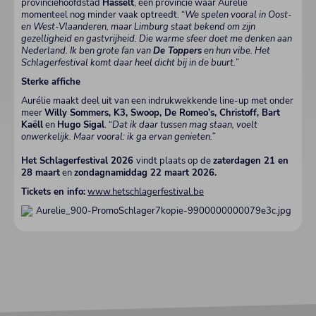
provinciehoofdstad
Hasselt
, een provincie waar Aurélie
momenteel nog minder vaak optreedt. “
We spelen vooral in Oost-
en West-Vlaanderen, maar Limburg staat bekend om zijn
gezelligheid en gastvrijheid. Die warme sfeer doet me denken aan
Nederland. Ik ben grote fan van
De Toppers
en hun vibe. Het
Schlagerfestival komt daar heel dicht bij in de buurt.
”
Sterke affiche
Aurélie maakt deel uit van een indrukwekkende line-up met onder
meer
Willy Sommers, K3, Swoop, De Romeo’s, Christoff, Bart
Kaëll
en
Hugo Sigal
. “
Dat ik daar tussen mag staan, voelt
onwerkelijk. Maar vooral: ik ga ervan genieten.”
Het Schlagerfestival 2026
vindt plaats op de
zaterdagen 21 en
28 maart
en
zondagnamiddag 22 maart 2026.
Tickets en info:
www.hetschlagerfestival.be