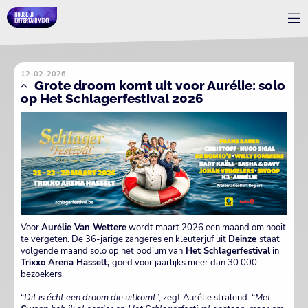
12-02-2026
Grote droom komt uit voor Aurélie: solo
op Het Schlagerfestival 2026
Voor
Aurélie Van Wettere
wordt maart 2026 een maand om nooit
te vergeten. De 36-jarige zangeres en kleuterjuf uit
Deinze
staat
volgende maand solo op het podium van
Het Schlagerfestival
in
Trixxo Arena Hasselt,
goed voor jaarlijks meer dan 30.000
bezoekers.
“
Dit is écht een droom die uitkomt
”, zegt Aurélie stralend. “
Met