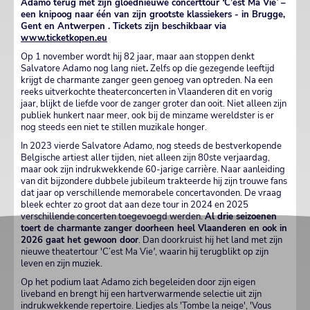
Adamo terug met zijn gloednieuwe concerttour
‘
C’est Ma Vie
’
–
een knipoog naar één van zijn grootste klassiekers - in Brugge,
Gent en Antwerpen . Tickets zijn beschikbaar via
www.ticketkopen.eu
Op 1 november wordt hij 82 jaar, maar aan stoppen denkt
Salvatore Adamo nog lang niet
.
Zelfs op die gezegende leeftijd
krijgt de charmante zanger geen genoeg van optreden. Na een
reeks uitverkochte theaterconcerten in Vlaanderen dit en vorig
jaar, blijkt de liefde voor de zanger groter dan ooit. Niet alleen zijn
publiek hunkert naar meer, ook bij de minzame wereldster is er
nog steeds een niet te stillen muzikale honger.
In 2023 vierde Salvatore Adamo, nog steeds de bestverkopende
Belgische artiest aller tijden, niet alleen zijn 80ste verjaardag,
maar ook zijn indrukwekkende 60-jarige carrière. Naar aanleiding
van dit bijzondere dubbele jubileum trakteerde hij zijn trouwe fans
dat jaar op verschillende memorabele concertavonden. De vraag
bleek echter zo groot dat aan deze tour in 2024 en 2025
verschillende concerten toegevoegd werden.
Al drie seizoenen
toert de charmante zanger doorheen heel Vlaanderen en ook in
2026 gaat het gewoon door
. Dan doorkruist hij het land met zijn
nieuwe theatertour 'C’est Ma Vie
'
, waarin hij terugblikt op zijn
leven en zijn muziek.
Op het podium laat Adamo zich begeleiden door zijn eigen
liveband en brengt hij een hartverwarmende selectie uit zijn
indrukwekkende repertoire. Liedjes als 'Tombe la neige', 'Vous